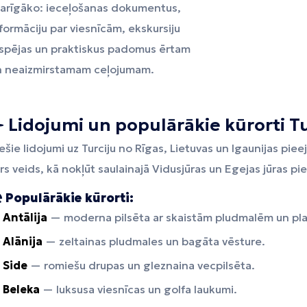
varīgāko: ieceļošanas dokumentus,
Tirāna
formāciju par viesnīcām, ekskursiju
espējas un praktiskus padomus ērtam
n neaizmirstamam ceļojumam.
️ Lidojumi un populārākie kūrorti Tu
ešie lidojumi uz Turciju no Rīgas, Lietuvas un Igaunijas pie
rs veids, kā nokļūt saulainajā Vidusjūras un Egejas jūras pi
️
Populārākie kūrorti:
Antālija
— moderna pilsēta ar skaistām pludmalēm un pla
Alānija
— zeltainas pludmales un bagāta vēsture.
Side
— romiešu drupas un gleznaina vecpilsēta.
Beleka
— luksusa viesnīcas un golfa laukumi.