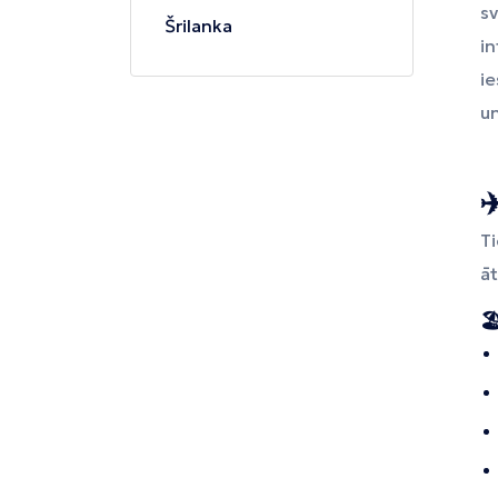
s
Tivata
Kolombo
Enfida
Šrilanka
in
i
u
✈
Ti
āt
🏖