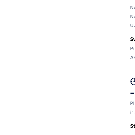
N
Ne
Uz
Sv
Pi
Ak

–
Pl
ir
S