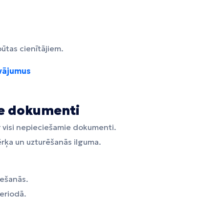
ūtas cienītājiem.
āvājumus
ie dokumenti
 ir visi nepieciešamie dokumenti.
ērķa un uzturēšanās ilguma.
ešanās.
eriodā.