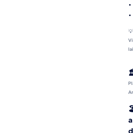

Vi
la

Pl
An

a
d