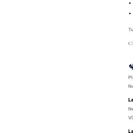
Tu


Pl
No
L
N
Vī
L