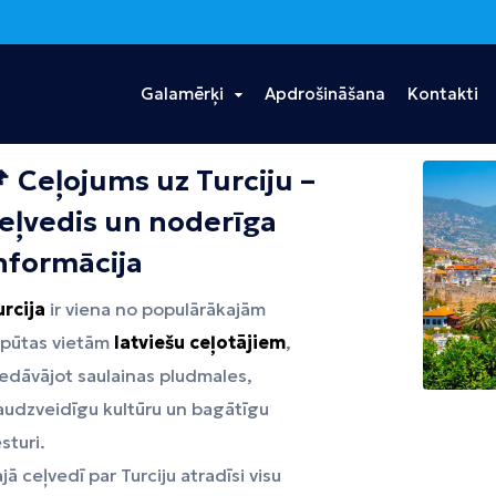
Galamērķi
Apdrošināšana
Kontakti
 Ceļojums uz Turciju –
s
Ēģipte
Portugāle
Taizeme
eļvedis un noderīga
Hurgada
Madeira
Bangkoka
nformācija
Šarm eš Šeiha
Puketa
urcija
ir viena no populārākajām
tpūtas vietām
latviešu ceļotājiem
,
Dominikānas
Vjetnama
Tanzānija
edāvājot saulainas pludmales,
Republika
Hošimina
Zanzibāra
audzveidīgu kultūru un bagātīgu
Punta Kana
sturi.
Albānija
jā ceļvedī par Turciju atradīsi visu