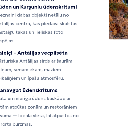
üden un Kurşunlu ūdenskritumi
eznaini dabas objekti netālu no
tālijas centra, kas piedāvā skaistas
staigu takas un lieliskas foto
spējas.
aleiçi – Antālijas vecpilsēta
sturiska Antālijas sirds ar šaurām
eliņām, senām ēkām, maziem
ikaliņiem un īpašu atmosfēru.
anavgat ūdenskritums
ata un mierīga ūdens kaskāde ar
rtām atpūtas zonām un restorāniem
vumā — ideāla vieta, lai atpūstos no
ūrorta burzmas.