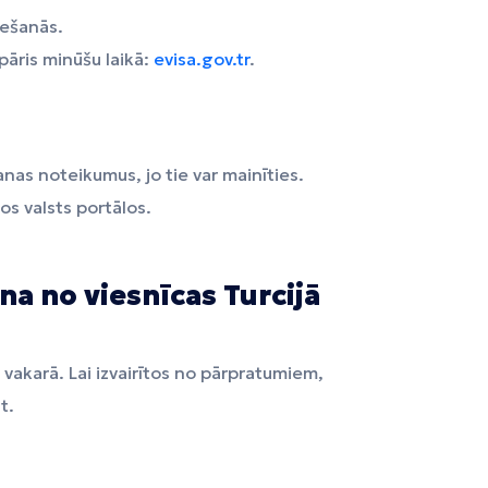
ešanās.
pāris minūšu laikā:
evisa.gov.tr
.
nas noteikumus, jo tie var mainīties.
os valsts portālos.
na no viesnīcas Turcijā
lu vakarā. Lai izvairītos no pārpratumiem,
t.