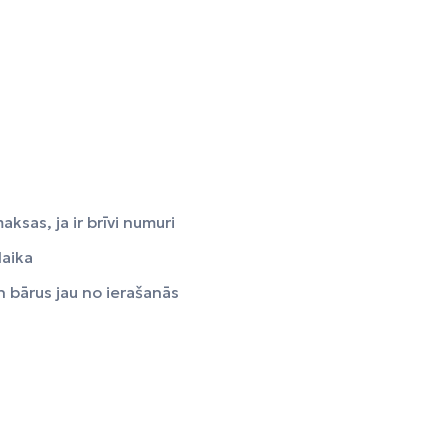
ksas, ja ir brīvi numuri
laika
n bārus jau no ierašanās