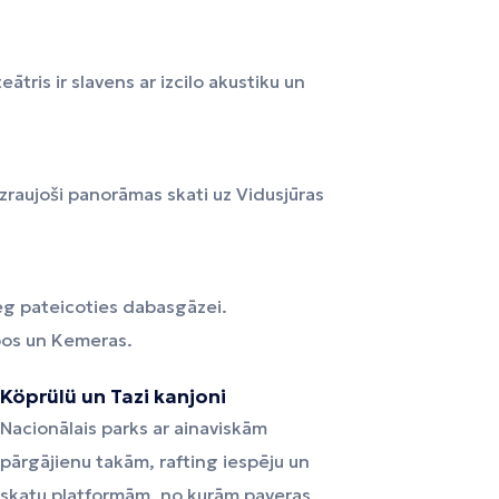
tris ir slavens ar izcilo akustiku un
izraujoši panorāmas skati uz Vidusjūras
eg pateicoties dabasgāzei.
pos un Kemeras.
Köprülü un Tazi kanjoni
Nacionālais parks ar ainaviskām
pārgājienu takām, rafting iespēju un
skatu platformām, no kurām paveras