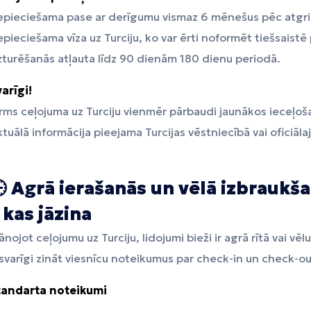
epieciešama pase ar derīgumu vismaz 6 mēnešus pēc atgri
pieciešama vīza uz Turciju, ko var ērti noformēt tiešsaistē 
turēšanās atļauta līdz 90 dienām 180 dienu periodā.
arīgi!
rms ceļojuma uz Turciju vienmēr pārbaudi jaunākos ieceļoša
tuālā informācija pieejama Turcijas vēstniecībā vai oficiālaj

Agrā ierašanās un vēlā izbraukša
 kas jāzina
ānojot ceļojumu uz Turciju, lidojumi bieži ir agrā rītā vai vē
 svarīgi zināt viesnīcu noteikumus par check-in un check-ou
tandarta noteikumi