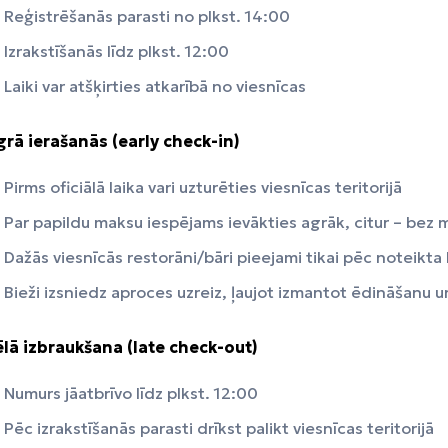
Reģistrēšanās parasti no plkst. 14:00
Izrakstīšanās līdz plkst. 12:00
Laiki var atšķirties atkarībā no viesnīcas
grā ierašanās (early check-in)
Pirms oficiālā laika vari uzturēties viesnīcas teritorijā
Par papildu maksu iespējams ievākties agrāk, citur – bez ma
Dažās viesnīcās restorāni/bāri pieejami tikai pēc noteikta 
Bieži izsniedz aproces uzreiz, ļaujot izmantot ēdināšanu u
ēlā izbraukšana (late check-out)
Numurs jāatbrīvo līdz plkst. 12:00
Pēc izrakstīšanās parasti drīkst palikt viesnīcas teritorijā