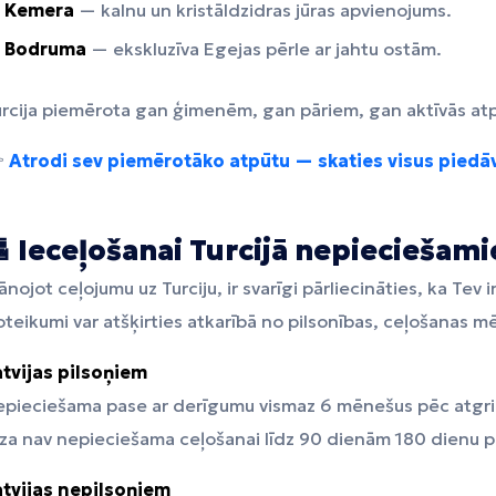
Kemera
— kalnu un kristāldzidras jūras apvienojums.
Bodruma
— ekskluzīva Egejas pērle ar jahtu ostām.
rcija piemērota gan ģimenēm, gan pāriem, gan aktīvās atp

Atrodi sev piemērotāko atpūtu — skaties visus pied
 Ieceļošanai Turcijā nepieciešam
ānojot ceļojumu uz Turciju, ir svarīgi pārliecināties, ka Tev
teikumi var atšķirties atkarībā no pilsonības, ceļošanas m
atvijas pilsoņiem
epieciešama pase ar derīgumu vismaz 6 mēnešus pēc atgri
za nav nepieciešama ceļošanai līdz 90 dienām 180 dienu p
atvijas nepilsoņiem