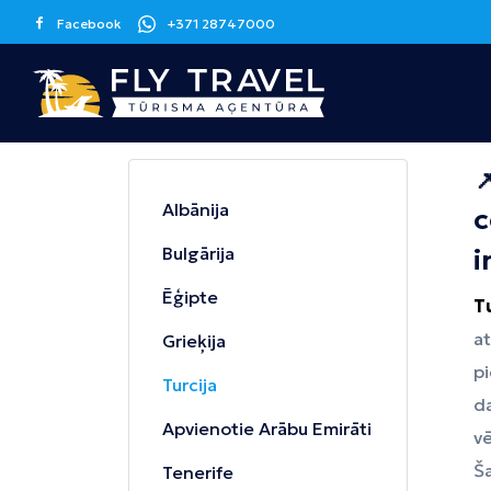
Facebook
+371 28747000

Grieķija
Spānija
Kanāriju sala
Albānija
c
Korfu
Malaga
Tenerife
Bulgārija
i
Krēta
Barselona
Grankanārija
Maljorka
Ēģipte
T
a
Grieķija
Apvienotie
Itālija
Kipra
pi
Arābu Emirāti
Sicīlija
Larnaka
Turcija
d
Dubaija
Apvienotie Arābu Emirāti
vē
Melnkalne
Šrilanka
Tunisija
Ša
Tenerife