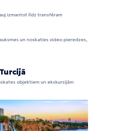
auj izmantot līdz transfēram
sauksmes un noskaties video pieredzes,
Turcijā
apskates objektiem un ekskursijām