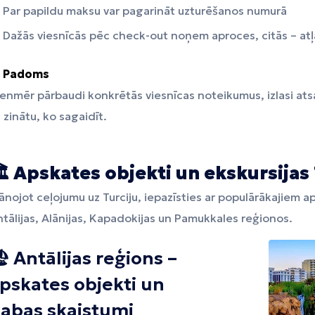
Par papildu maksu var pagarināt uzturēšanos numurā
Dažās viesnīcās pēc check-out noņem aproces, citās – atļ

Padoms
enmēr pārbaudi konkrētās viesnīcas noteikumus, izlasi at
i zinātu, ko sagaidīt.
️
Apskates objekti un ekskursijas 
ānojot ceļojumu uz Turciju, iepazīsties ar populārākajiem 
tālijas, Alānijas, Kapadokijas un Pamukkales reģionos.
️ Antālijas reģions –
pskates objekti un
abas skaistumi