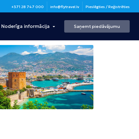
+371 28 747 000
info@flytravel.lv
Pieslēgties / Reģistrēties
Noderīga informācija
Saņemt piedāvājumu
Turcija
Antālija
Bulgārija
Burgasa