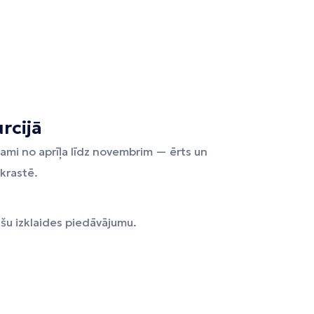
rcijā
ejami no aprīļa līdz novembrim — ērts un
ekrastē.
šu izklaides piedāvājumu.