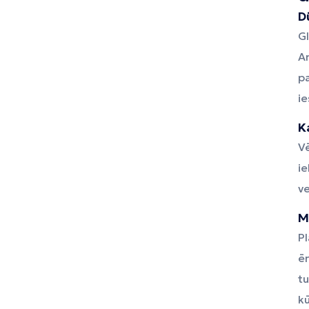
D
Gl
An
pa
ie
K
Vē
i
ve
M
Pl
ē
tu
k