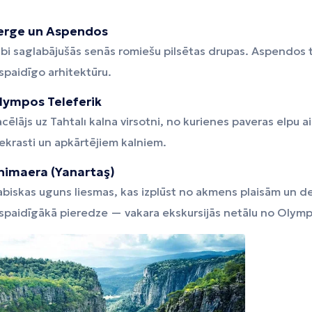
erge un Aspendos
bi saglabājušās senās romiešu pilsētas drupas. Aspendos teā
spaidīgo arhitektūru.
lympos Teleferik
cēlājs uz Tahtalı kalna virsotni, no kurienes paveras elpu a
ekrasti un apkārtējiem kalniem.
himaera (Yanartaş)
biskas uguns liesmas, kas izplūst no akmens plaisām un d
espaidīgākā pieredze — vakara ekskursijās netālu no Olym