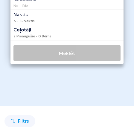
Taizeme
No - līdz
Naktis
Turcija
3 - 15 Naktis
Apvienotie Arābu Emirāti
Ceļotāji
2 Pieaugušie - 0 Bērns
Itālija
Kipra
Meklēt
Dominikānas Republika
Vjetnama
Tanzānija
Bulgārija
Melnkalne
Filtrs
Šrilanka