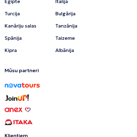
Ēģipte
Itālija
Turcija
Bulgārija
Kanāriju salas
Tanzānija
Spānija
Taizeme
Kipra
Albānija
Mūsu partneri
Klientiem