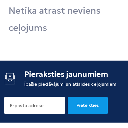
Tunisija
Netika atrast neviens
Albānija
ceļojums
Pieraksties jaunumiem
Īpašie piedāvājumi un atlaides ceļojumiem
Pieteikties