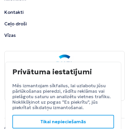
Kontakti
Ceļo droši
Vīzas
Privātuma iestatījumi
BALTA
ceļojumu apdrošināšana
Pasargā sevi no neparedzētiem izdevumeim.
Mēs izmantojam sīkfailus, lai uzlabotu jūsu
pārlūkošanas pieredzi, rādītu reklāmas vai
Apdrošināt
pielāgotu saturu un analizētu vietnes trafiku.
Noklikšķinot uz pogas "Es piekrītu", jūs
piekrītat sīkdatņu izmantošanai.
Tikai nepieciešamās
© 2024 SIA Fly Travel.