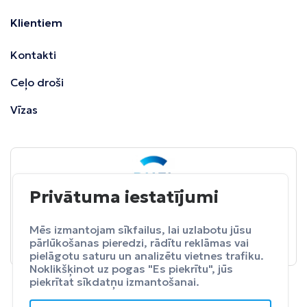
Klientiem
Kontakti
Ceļo droši
Vīzas
Privātuma iestatījumi
BALTA
ceļojumu apdrošināšana
Pasargā sevi no neparedzētiem izdevumeim.
Mēs izmantojam sīkfailus, lai uzlabotu jūsu
pārlūkošanas pieredzi, rādītu reklāmas vai
Apdrošināt
pielāgotu saturu un analizētu vietnes trafiku.
Noklikšķinot uz pogas "Es piekrītu", jūs
piekrītat sīkdatņu izmantošanai.