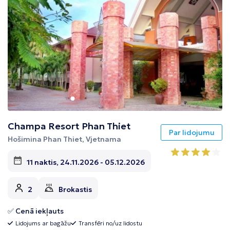
Champa Resort Phan Thiet
Par lidojumu
Hošimina Phan Thiet, Vjetnama
11 naktis, 24.11.2026 - 05.12.2026
2
Brokastis
✅ Cenā iekļauts
Lidojums ar bagāžu
Transfēri no/uz lidostu