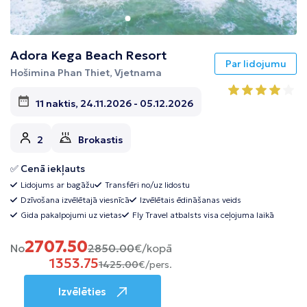
Adora Kega Beach Resort
Par lidojumu
Hošimina Phan Thiet, Vjetnama
11 naktis, 24.11.2026 - 05.12.2026
2
Brokastis
✅ Cenā iekļauts
Lidojums ar bagāžu
Transfēri no/uz lidostu
Dzīvošana izvēlētajā viesnīcā
Izvēlētais ēdināšanas veids
Gida pakalpojumi uz vietas
Fly Travel atbalsts visa ceļojuma laikā
2707.50
No
2850.00
€/kopā
1353.75
1425.00
€/pers.
Izvēlēties