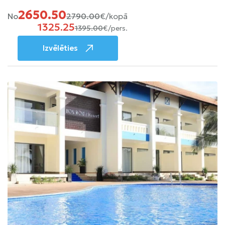
2650.50
No
2790.00
€/kopā
1325.25
1395.00
€/pers.
Izvēlēties