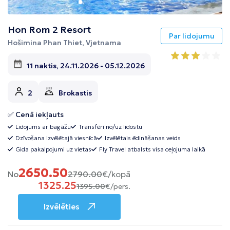
Hon Rom 2 Resort
Par lidojumu
Hošimina Phan Thiet, Vjetnama
11 naktis, 24.11.2026 - 05.12.2026
2
Brokastis
✅ Cenā iekļauts
Lidojums ar bagāžu
Transfēri no/uz lidostu
Dzīvošana izvēlētajā viesnīcā
Izvēlētais ēdināšanas veids
Gida pakalpojumi uz vietas
Fly Travel atbalsts visa ceļojuma laikā
2650.50
No
2790.00
€/kopā
1325.25
1395.00
€/pers.
Izvēlēties