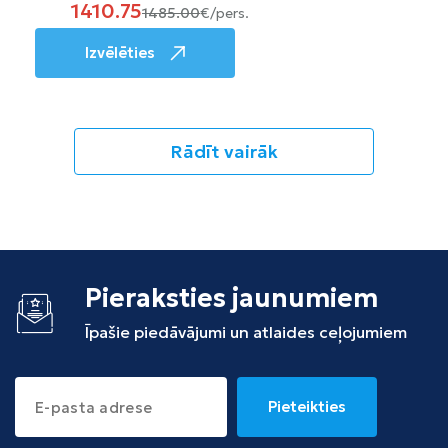
1410.75
1485.00
€/pers.
Izvēlēties
Rādīt vairāk
Pieraksties jaunumiem
Īpašie piedāvājumi un atlaides ceļojumiem
Pieteikties