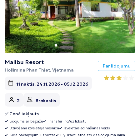
Malibu Resort
Par lidojumu
Hošimina Phan Thiet, Vjetnama
11 naktis, 24.11.2026 - 05.12.2026
2
Brokastis
✅ Cenā iekļauts
Lidojums ar bagāžu
Transfēri no/uz lidostu
Dzīvošana izvēlētajā viesnīcā
Izvēlētais ēdināšanas veids
Gida pakalpojumi uz vietas
Fly Travel atbalsts visa ceļojuma laikā