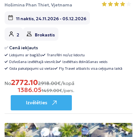
Hošimina Phan Thiet, Vjetnama
11 naktis, 24.11.2026 - 05.12.2026
2
Brokastis
✅ Cenā iekļauts
Lidojums ar bagāžu
Transfēri no/uz lidostu
Dzīvošana izvēlētajā viesnīcā
Izvēlētais ēdināšanas veids
Gida pakalpojumi uz vietas
Fly Travel atbalsts visa ceļojuma laikā
2772.10
No
2918.00
€/kopā
1386.05
1459.00
€/pers.
Izvēlēties