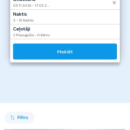
Taizeme
03.11.2026 - 17.03.2027
Naktis
Turcija
3 - 15 Naktis
Apvienotie Arābu Emirāti
Ceļotāji
2 Pieaugušie - 0 Bērns
Itālija
Kipra
Meklēt
Dominikānas Republika
Vjetnama
Tanzānija
Bulgārija
Melnkalne
Filtrs
Šrilanka