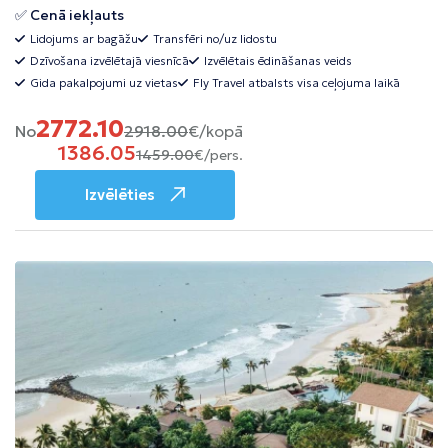
✅ Cenā iekļauts
Lidojums ar bagāžu
Transfēri no/uz lidostu
Dzīvošana izvēlētajā viesnīcā
Izvēlētais ēdināšanas veids
Gida pakalpojumi uz vietas
Fly Travel atbalsts visa ceļojuma laikā
2772.10
No
2918.00
€/kopā
1386.05
1459.00
€/pers.
Izvēlēties