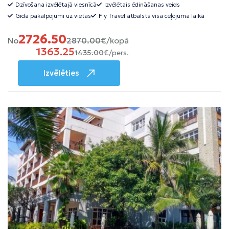
Dzīvošana izvēlētajā viesnīcā
Izvēlētais ēdināšanas veids
Gida pakalpojumi uz vietas
Fly Travel atbalsts visa ceļojuma laikā
2726.50
No
2870.00
€/kopā
1363.25
1435.00
€/pers.
Izvēlēties