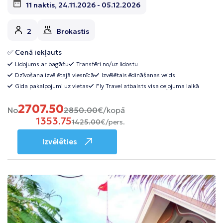
11 naktis, 24.11.2026 - 05.12.2026
2
Brokastis
✅ Cenā iekļauts
Lidojums ar bagāžu
Transfēri no/uz lidostu
Dzīvošana izvēlētajā viesnīcā
Izvēlētais ēdināšanas veids
Gida pakalpojumi uz vietas
Fly Travel atbalsts visa ceļojuma laikā
2707.50
No
2850.00
€/kopā
1353.75
1425.00
€/pers.
Izvēlēties