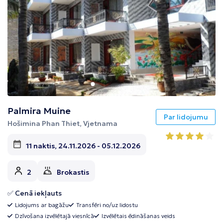
Palmira Muine
Par lidojumu
Hošimina Phan Thiet, Vjetnama
11 naktis, 24.11.2026 - 05.12.2026
2
Brokastis
✅ Cenā iekļauts
Lidojums ar bagāžu
Transfēri no/uz lidostu
Dzīvošana izvēlētajā viesnīcā
Izvēlētais ēdināšanas veids