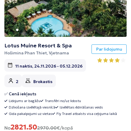
Lotus Muine Resort & Spa
Par lidojumu
Hošimina Phan Thiet, Vjetnama
11 naktis, 24.11.2026 - 05.12.2026
2
Brokastis
✅ Cenā iekļauts
Lidojums ar bagāžu
Transfēri no/uz lidostu
Dzīvošana izvēlētajā viesnīcā
Izvēlētais ēdināšanas veids
Gida pakalpojumi uz vietas
Fly Travel atbalsts visa ceļojuma laikā
2821.50
No
2970.00
€/kopā