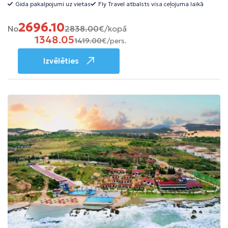
Gida pakalpojumi uz vietas
Fly Travel atbalsts visa ceļojuma laikā
2696.10
No
2838.00
€/kopā
1348.05
1419.00
€/pers.
Izvēlēties