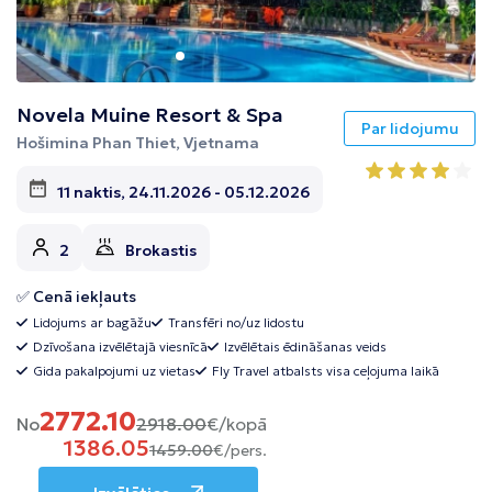
Novela Muine Resort & Spa
Par lidojumu
Hošimina Phan Thiet, Vjetnama
11 naktis, 24.11.2026 - 05.12.2026
2
Brokastis
✅ Cenā iekļauts
Lidojums ar bagāžu
Transfēri no/uz lidostu
Dzīvošana izvēlētajā viesnīcā
Izvēlētais ēdināšanas veids
Gida pakalpojumi uz vietas
Fly Travel atbalsts visa ceļojuma laikā
2772.10
No
2918.00
€/kopā
1386.05
1459.00
€/pers.