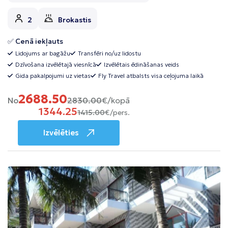
2
Brokastis
✅ Cenā iekļauts
Lidojums ar bagāžu
Transfēri no/uz lidostu
Dzīvošana izvēlētajā viesnīcā
Izvēlētais ēdināšanas veids
Gida pakalpojumi uz vietas
Fly Travel atbalsts visa ceļojuma laikā
2688.50
No
2830.00
€/kopā
1344.25
1415.00
€/pers.
Izvēlēties