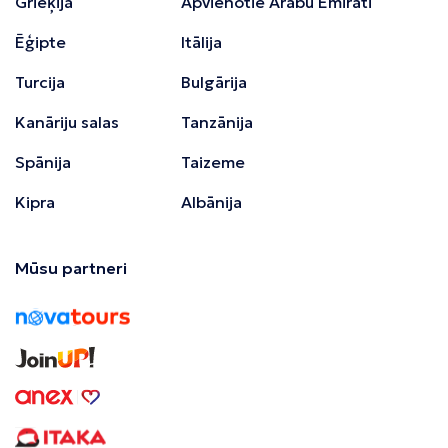
Grieķija
Apvienotie Arābu Emirāti
Ēģipte
Itālija
Turcija
Bulgārija
Kanāriju salas
Tanzānija
Spānija
Taizeme
Kipra
Albānija
Mūsu partneri