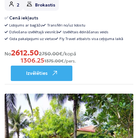
2
Brokastis
✅ Cenā iekļauts
Lidojums ar bagāžu
Transfēri no/uz lidostu
Dzīvošana izvēlētajā viesnīcā
Izvēlētais ēdināšanas veids
Gida pakalpojumi uz vietas
Fly Travel atbalsts visa ceļojuma laikā
2612.50
No
2750.00
€/kopā
1306.25
1375.00
€/pers.
Izvēlēties