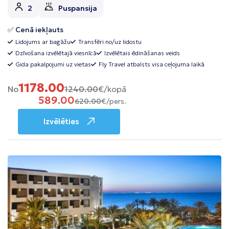
2
Puspansija
✅ Cenā iekļauts
Lidojums ar bagāžu
Transfēri no/uz lidostu
Dzīvošana izvēlētajā viesnīcā
Izvēlētais ēdināšanas veids
Gida pakalpojumi uz vietas
Fly Travel atbalsts visa ceļojuma laikā
1178.00
No
1240.00
€/kopā
589.00
620.00
€/pers.
Izvēlēties