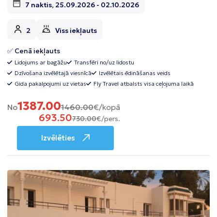
7 naktis, 25.09.2026 - 02.10.2026
2
Viss iekļauts
✅ Cenā iekļauts
Lidojums ar bagāžu
Transfēri no/uz lidostu
Dzīvošana izvēlētajā viesnīcā
Izvēlētais ēdināšanas veids
Gida pakalpojumi uz vietas
Fly Travel atbalsts visa ceļojuma laikā
1387.00
No
1460.00
€/kopā
693.50
730.00
€/pers.
Izvēlēties