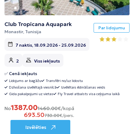
Club Tropicana Aquapark
Par lidojumu
Monastir, Tunisija
7 naktis, 18.09.2026 - 25.09.2026
2
Viss iekļauts
✅ Cenā iekļauts
Lidojums ar bagāžu
Transfēri no/uz lidostu
Dzīvošana izvēlētajā viesnīcā
Izvēlētais ēdināšanas veids
Gida pakalpojumi uz vietas
Fly Travel atbalsts visa ceļojuma laikā
1387.00
No
1460.00
€/kopā
693.50
730.00
€/pers.
Izvēlēties