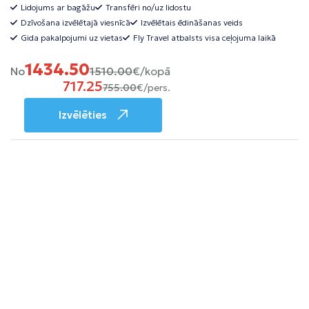
Lidojums ar bagāžu
Transfēri no/uz lidostu
Dzīvošana izvēlētajā viesnīcā
Izvēlētais ēdināšanas veids
Gida pakalpojumi uz vietas
Fly Travel atbalsts visa ceļojuma laikā
1434.50
No
1510.00
€/kopā
717.25
755.00
€/pers.
Izvēlēties