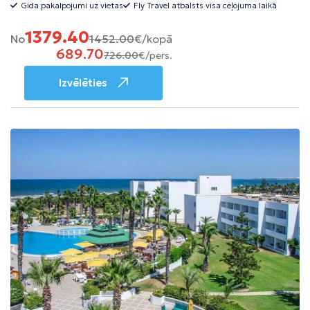
Gida pakalpojumi uz vietas
Fly Travel atbalsts visa ceļojuma laikā
1379.40
No
1452.00
€/kopā
689.70
726.00
€/pers.
Izvēlēties