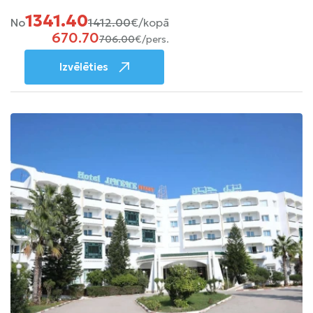
1341.40
No
1412.00
€/kopā
670.70
706.00
€/pers.
Izvēlēties