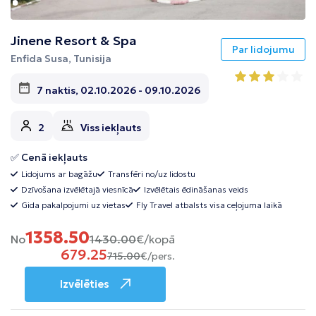
Jinene Resort & Spa
Par lidojumu
Enfida Susa, Tunisija
7 naktis, 02.10.2026 - 09.10.2026
2
Viss iekļauts
✅ Cenā iekļauts
Lidojums ar bagāžu
Transfēri no/uz lidostu
Dzīvošana izvēlētajā viesnīcā
Izvēlētais ēdināšanas veids
Gida pakalpojumi uz vietas
Fly Travel atbalsts visa ceļojuma laikā
1358.50
No
1430.00
€/kopā
679.25
715.00
€/pers.
Izvēlēties