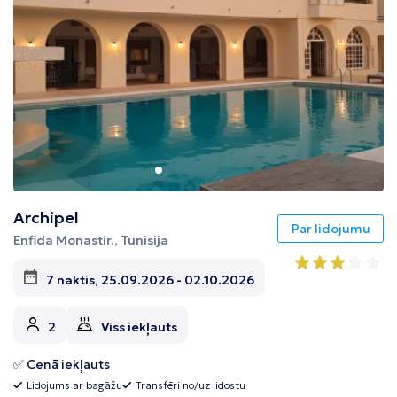
Archipel
Par lidojumu
Enfida Monastir., Tunisija
7 naktis, 25.09.2026 - 02.10.2026
2
Viss iekļauts
✅ Cenā iekļauts
Lidojums ar bagāžu
Transfēri no/uz lidostu