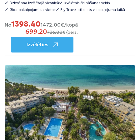
Dzīvošana izvēlētajā viesnīcā
Izvēlētais ēdināšanas veids
Gida pakalpojumi uz vietas
Fly Travel atbalsts visa ceļojuma laikā
1398.40
No
1472.00
€/kopā
699.20
736.00
€/pers.
Izvēlēties