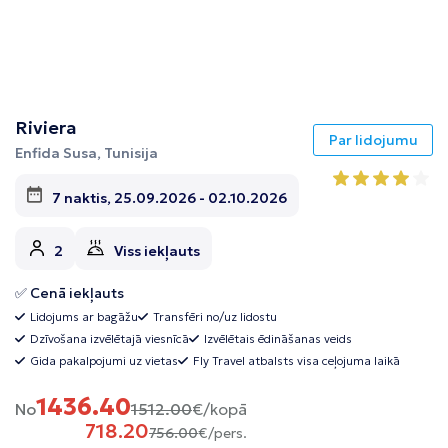
Riviera
Par lidojumu
Enfida Susa, Tunisija
7 naktis, 25.09.2026 - 02.10.2026
2
Viss iekļauts
✅ Cenā iekļauts
Lidojums ar bagāžu
Transfēri no/uz lidostu
Dzīvošana izvēlētajā viesnīcā
Izvēlētais ēdināšanas veids
Gida pakalpojumi uz vietas
Fly Travel atbalsts visa ceļojuma laikā
1436.40
No
1512.00
€/kopā
718.20
756.00
€/pers.