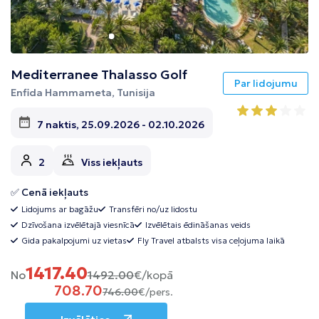
Mediterranee Thalasso Golf
Par lidojumu
Enfida Hammameta, Tunisija
7 naktis, 25.09.2026 - 02.10.2026
2
Viss iekļauts
✅ Cenā iekļauts
Lidojums ar bagāžu
Transfēri no/uz lidostu
Dzīvošana izvēlētajā viesnīcā
Izvēlētais ēdināšanas veids
Gida pakalpojumi uz vietas
Fly Travel atbalsts visa ceļojuma laikā
1417.40
No
1492.00
€/kopā
708.70
746.00
€/pers.