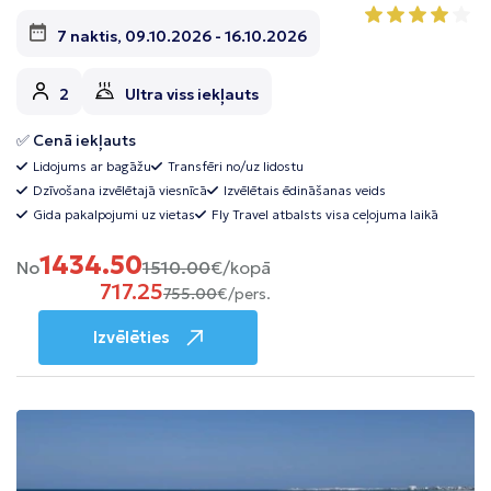
7 naktis, 09.10.2026 - 16.10.2026
2
Ultra viss iekļauts
✅ Cenā iekļauts
Lidojums ar bagāžu
Transfēri no/uz lidostu
Dzīvošana izvēlētajā viesnīcā
Izvēlētais ēdināšanas veids
Gida pakalpojumi uz vietas
Fly Travel atbalsts visa ceļojuma laikā
1434.50
No
1510.00
€/kopā
717.25
755.00
€/pers.
Izvēlēties