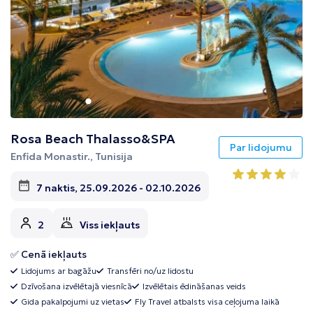
Rosa Beach Thalasso&SPA
Par lidojumu
Enfida Monastir., Tunisija
7 naktis, 25.09.2026 - 02.10.2026
2
Viss iekļauts
✅ Cenā iekļauts
Lidojums ar bagāžu
Transfēri no/uz lidostu
Dzīvošana izvēlētajā viesnīcā
Izvēlētais ēdināšanas veids
Gida pakalpojumi uz vietas
Fly Travel atbalsts visa ceļojuma laikā