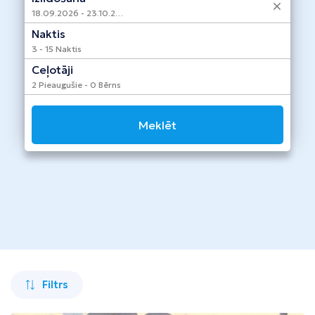
Taizeme
18.09.2026 - 23.10.2026
Naktis
Turcija
3 - 15 Naktis
Apvienotie Arābu Emirāti
Ceļotāji
2 Pieaugušie - 0 Bērns
Itālija
Kipra
Meklēt
Dominikānas Republika
Vjetnama
Tanzānija
Bulgārija
Melnkalne
Filtrs
Šrilanka