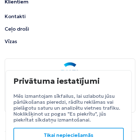
Klientiem
Kontakti
Ceļo droši
Vīzas
Privātuma iestatījumi
BALTA
ceļojumu apdrošināšana
Pasargā sevi no neparedzētiem izdevumeim.
Mēs izmantojam sīkfailus, lai uzlabotu jūsu
pārlūkošanas pieredzi, rādītu reklāmas vai
Apdrošināt
pielāgotu saturu un analizētu vietnes trafiku.
Noklikšķinot uz pogas "Es piekrītu", jūs
piekrītat sīkdatņu izmantošanai.
Tikai nepieciešamās