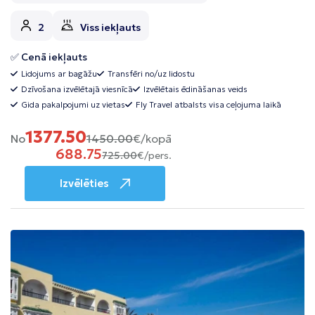
2
Viss iekļauts
✅ Cenā iekļauts
Lidojums ar bagāžu
Transfēri no/uz lidostu
Dzīvošana izvēlētajā viesnīcā
Izvēlētais ēdināšanas veids
Gida pakalpojumi uz vietas
Fly Travel atbalsts visa ceļojuma laikā
1377.50
No
1450.00
€/kopā
688.75
725.00
€/pers.
Izvēlēties