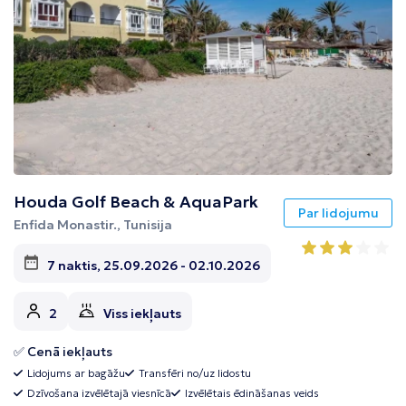
Houda Golf Beach & AquaPark
Par lidojumu
Enfida Monastir., Tunisija
7 naktis, 25.09.2026 - 02.10.2026
2
Viss iekļauts
✅ Cenā iekļauts
Lidojums ar bagāžu
Transfēri no/uz lidostu
Dzīvošana izvēlētajā viesnīcā
Izvēlētais ēdināšanas veids