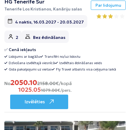
HG Tenerife Sur
Par lidojumu
Tenerife Los Kristianos, Kanāriju salas
4 naktis, 16.03.2027 - 20.03.2027
2
Bez ēdināšanas
✅ Cenā iekļauts
Lidojums ar bagāžu
Transfēri no/uz lidostu
Dzīvošana izvēlētajā viesnīcā
Izvēlētais ēdināšanas veids
Gida pakalpojumi uz vietas
Fly Travel atbalsts visa ceļojuma laikā
2050.10
No
2158.00
€/kopā
1025.05
1079.00
€/pers.
Izvēlēties