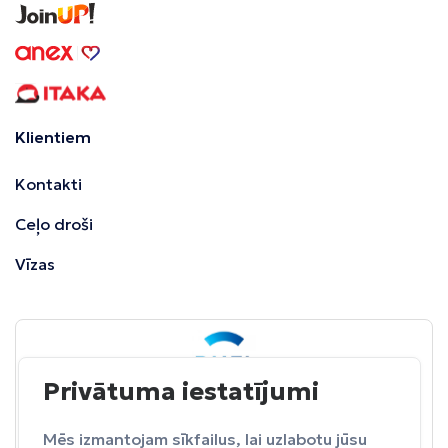
Klientiem
Kontakti
Ceļo droši
Vīzas
Privātuma iestatījumi
BALTA
ceļojumu apdrošināšana
Pasargā sevi no neparedzētiem izdevumeim.
Mēs izmantojam sīkfailus, lai uzlabotu jūsu