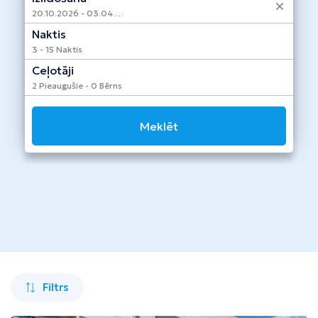
Taizeme
20.10.2026 - 03.04.2027
Naktis
Turcija
3 - 15 Naktis
Apvienotie Arābu Emirāti
Ceļotāji
2 Pieaugušie - 0 Bērns
Itālija
Kipra
Meklēt
Dominikānas Republika
Vjetnama
Tanzānija
Bulgārija
Melnkalne
Filtrs
Šrilanka