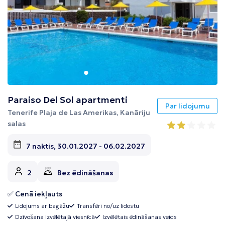
Paraiso Del Sol apartmenti
Par lidojumu
Tenerife Plaja de Las Amerikas, Kanāriju
salas
7 naktis, 30.01.2027 - 06.02.2027
2
Bez ēdināšanas
✅ Cenā iekļauts
Lidojums ar bagāžu
Transfēri no/uz lidostu
Dzīvošana izvēlētajā viesnīcā
Izvēlētais ēdināšanas veids