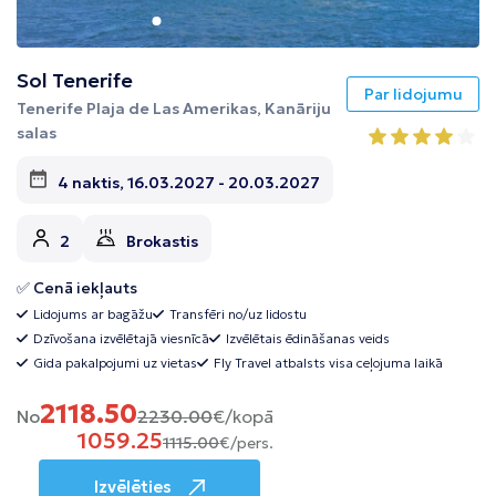
Sol Tenerife
Par lidojumu
Tenerife Plaja de Las Amerikas, Kanāriju
salas
4 naktis, 16.03.2027 - 20.03.2027
2
Brokastis
✅ Cenā iekļauts
Lidojums ar bagāžu
Transfēri no/uz lidostu
Dzīvošana izvēlētajā viesnīcā
Izvēlētais ēdināšanas veids
Gida pakalpojumi uz vietas
Fly Travel atbalsts visa ceļojuma laikā
2118.50
No
2230.00
€/kopā
1059.25
1115.00
€/pers.
Izvēlēties