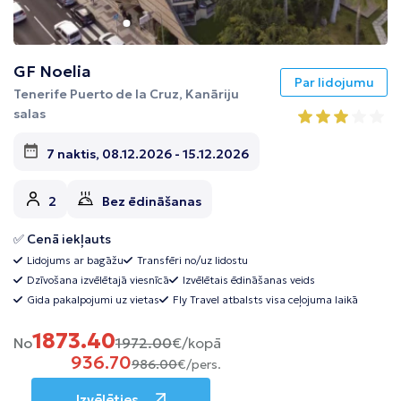
GF Noelia
Par lidojumu
Tenerife Puerto de la Cruz, Kanāriju
salas
7 naktis, 08.12.2026 - 15.12.2026
2
Bez ēdināšanas
✅ Cenā iekļauts
Lidojums ar bagāžu
Transfēri no/uz lidostu
Dzīvošana izvēlētajā viesnīcā
Izvēlētais ēdināšanas veids
Gida pakalpojumi uz vietas
Fly Travel atbalsts visa ceļojuma laikā
1873.40
No
1972.00
€/kopā
936.70
986.00
€/pers.
Izvēlēties