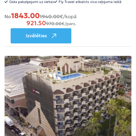
Gida pakalpojumi uz vietas
Fly Travel atbalsts visa ceļojuma laikā
1843.00
No
1940.00
€/kopā
921.50
970.00
€/pers.
Izvēlēties