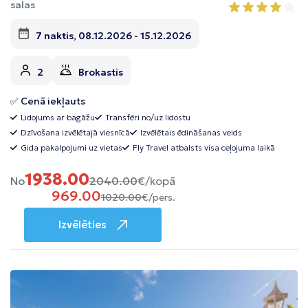
salas
7 naktis, 08.12.2026 - 15.12.2026
2
Brokastis
✅ Cenā iekļauts
Lidojums ar bagāžu
Transfēri no/uz lidostu
Dzīvošana izvēlētajā viesnīcā
Izvēlētais ēdināšanas veids
Gida pakalpojumi uz vietas
Fly Travel atbalsts visa ceļojuma laikā
1938.00
No
2040.00
€/kopā
969.00
1020.00
€/pers.
Izvēlēties