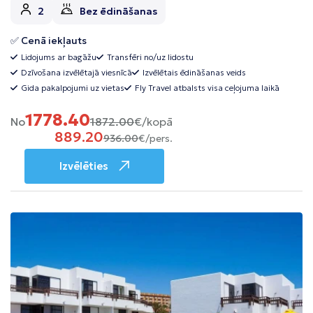
2
Bez ēdināšanas
✅ Cenā iekļauts
Lidojums ar bagāžu
Transfēri no/uz lidostu
Dzīvošana izvēlētajā viesnīcā
Izvēlētais ēdināšanas veids
Gida pakalpojumi uz vietas
Fly Travel atbalsts visa ceļojuma laikā
1778.40
No
1872.00
€/kopā
889.20
936.00
€/pers.
Izvēlēties