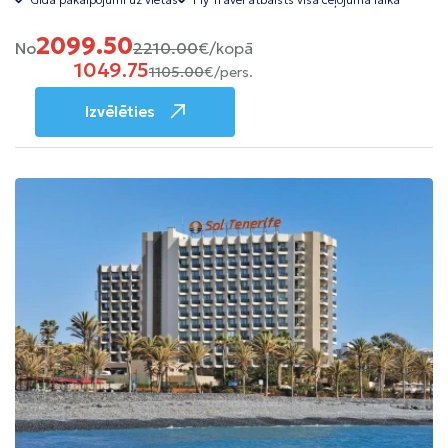
2099.50
No
2210.00
€/kopā
1049.75
1105.00
€/pers.
Izvēlēties