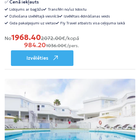
✅ Cenā iekļauts
Lidojums ar bagāžu
Transfēri no/uz lidostu
Dzīvošana izvēlētajā viesnīcā
Izvēlētais ēdināšanas veids
Gida pakalpojumi uz vietas
Fly Travel atbalsts visa ceļojuma laikā
1968.40
No
2072.00
€/kopā
984.20
1036.00
€/pers.
Izvēlēties