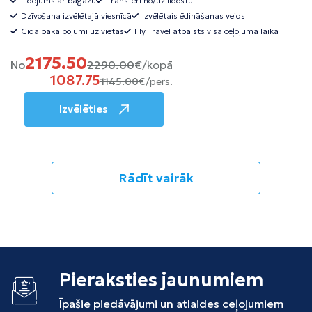
Lidojums ar bagāžu
Transfēri no/uz lidostu
Dzīvošana izvēlētajā viesnīcā
Izvēlētais ēdināšanas veids
Gida pakalpojumi uz vietas
Fly Travel atbalsts visa ceļojuma laikā
2175.50
No
2290.00
€/kopā
1087.75
1145.00
€/pers.
Izvēlēties
Rādīt vairāk
Pieraksties jaunumiem
Īpašie piedāvājumi un atlaides ceļojumiem