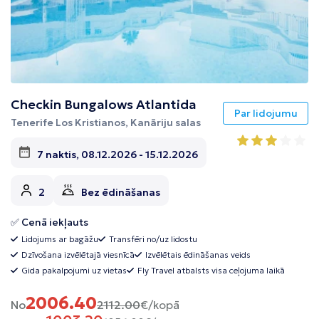
Checkin Bungalows Atlantida
Par lidojumu
Tenerife Los Kristianos, Kanāriju salas
7 naktis, 08.12.2026 - 15.12.2026
2
Bez ēdināšanas
✅ Cenā iekļauts
Lidojums ar bagāžu
Transfēri no/uz lidostu
Dzīvošana izvēlētajā viesnīcā
Izvēlētais ēdināšanas veids
Gida pakalpojumi uz vietas
Fly Travel atbalsts visa ceļojuma laikā
2006.40
No
2112.00
€/kopā