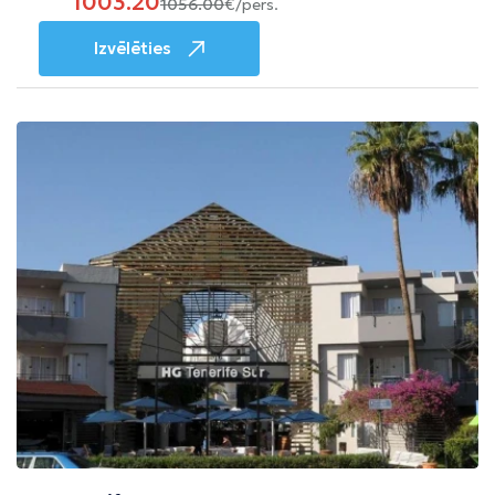
1003.20
1056.00
€/pers.
Izvēlēties