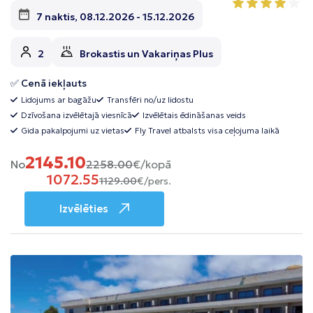
7 naktis, 08.12.2026 - 15.12.2026
2
Brokastis un Vakariņas Plus
✅ Cenā iekļauts
Lidojums ar bagāžu
Transfēri no/uz lidostu
Dzīvošana izvēlētajā viesnīcā
Izvēlētais ēdināšanas veids
Gida pakalpojumi uz vietas
Fly Travel atbalsts visa ceļojuma laikā
2145.10
No
2258.00
€/kopā
1072.55
1129.00
€/pers.
Izvēlēties