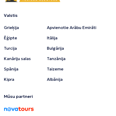
Valstis
Grieķija
Apvienotie Arābu Emirāti
Ēģipte
Itālija
Turcija
Bulgārija
Kanāriju salas
Tanzānija
Spānija
Taizeme
Kipra
Albānija
Mūsu partneri