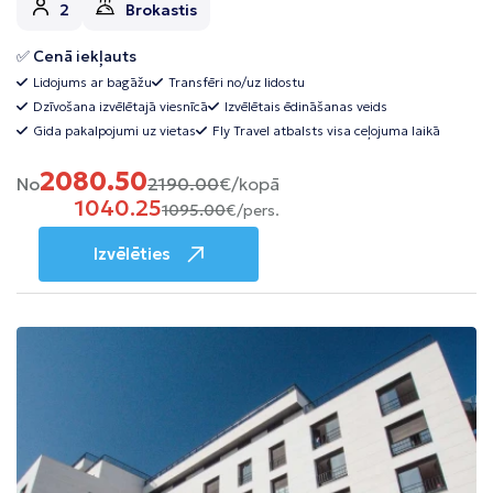
2
Brokastis
✅ Cenā iekļauts
Lidojums ar bagāžu
Transfēri no/uz lidostu
Dzīvošana izvēlētajā viesnīcā
Izvēlētais ēdināšanas veids
Gida pakalpojumi uz vietas
Fly Travel atbalsts visa ceļojuma laikā
2080.50
No
2190.00
€/kopā
1040.25
1095.00
€/pers.
Izvēlēties