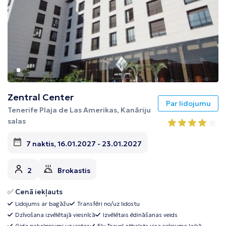
Zentral Center
Par lidojumu
Tenerife Plaja de Las Amerikas, Kanāriju
salas
7 naktis, 16.01.2027 - 23.01.2027
2
Brokastis
✅ Cenā iekļauts
Lidojums ar bagāžu
Transfēri no/uz lidostu
Dzīvošana izvēlētajā viesnīcā
Izvēlētais ēdināšanas veids
Gida pakalpojumi uz vietas
Fly Travel atbalsts visa ceļojuma laikā