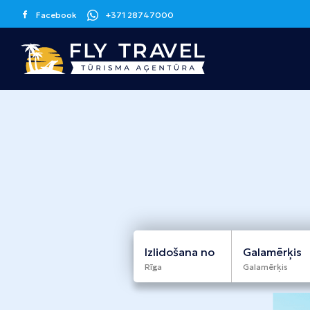
Facebook
+371 28747000
Grieķija
Spānija
Kanāriju sala
Korfu
Malaga
Tenerife
Krēta
Barselona
Grankanārija
Maljorka
Apvienotie
Itālija
Kipra
Arābu Emirāti
Sicīlija
Larnaka
Izlidošana no
Galamērķis
Dubaija
Rīga
Galamērķis
Melnkalne
Šrilanka
Tunisija