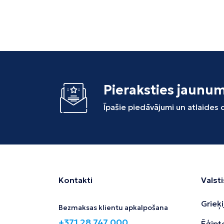
Pieraksties jaunu
Īpašie piedāvājumi un atlaides
Kontakti
Valsti
Grieķi
Bezmaksas klientu apkalpošana
+371 28 747 000
Ēģipt