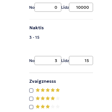
No
Līdz
Naktis
3 - 15
No
Līdz
Zvaigznesss