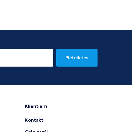
Pieteikties
Klientiem
Kontakti
Ceļo droši