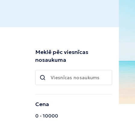
Tivata
Kolombo
Enfida
Meklē pēc viesnīcas
nosaukuma
Cena
0 - 10000