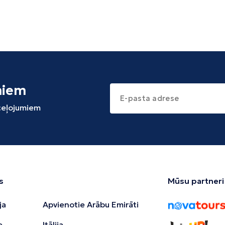
miem
 ceļojumiem
s
Mūsu partneri
ja
Apvienotie Arābu Emirāti
e
Itālija