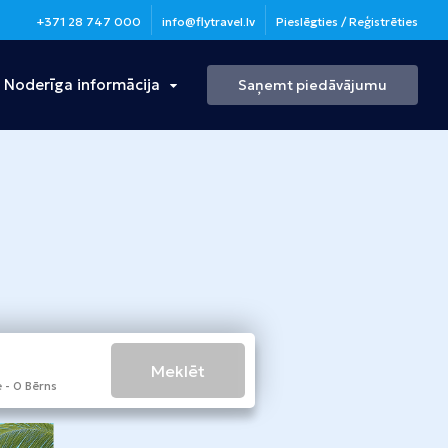
+371 28 747 000
info@flytravel.lv
Pieslēgties / Reģistrēties
Noderīga informācija
Saņemt piedāvājumu
Turcija
Antālija
Bulgārija
Burgasa
Meklēt
 - 0 Bērns