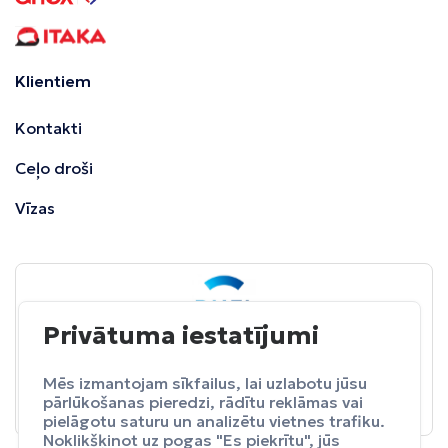
Klientiem
Kontakti
Ceļo droši
Vīzas
Privātuma iestatījumi
BALTA
ceļojumu apdrošināšana
Pasargā sevi no neparedzētiem izdevumeim.
Mēs izmantojam sīkfailus, lai uzlabotu jūsu
pārlūkošanas pieredzi, rādītu reklāmas vai
Apdrošināt
pielāgotu saturu un analizētu vietnes trafiku.
Noklikšķinot uz pogas "Es piekrītu", jūs