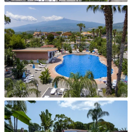
Tunisija
Albānija