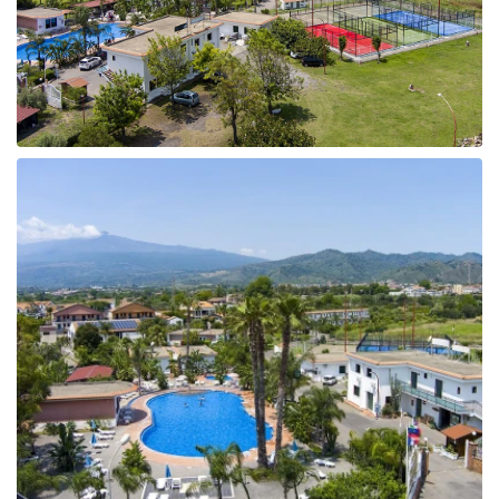
Taizeme
Turcija
Apvienotie Arābu Emirāti
Itālija
Kipra
Dominikānas Republika
Vjetnama
Tanzānija
Bulgārija
Melnkalne
Šrilanka