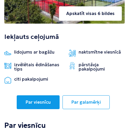
Apskatīt visas 6 bildes
Iekļauts ceļojumā
lidojums ar bagāžu
naktsmītne viesnīcā
izvēlētais ēdināšanas
pārstāvja
tips
pakalpojumi
citi pakalpojumi
Par viesnīcu
Par galamērķi
Par viesnīcu