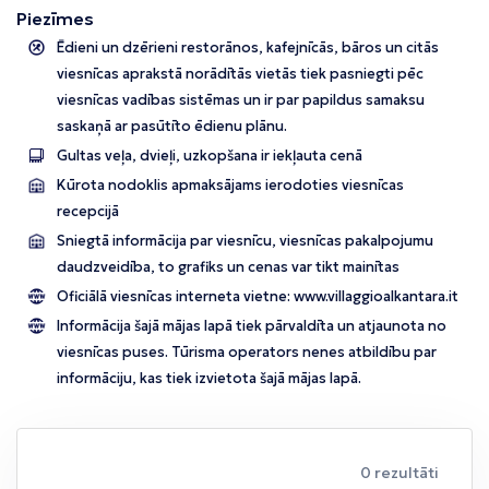
Piezīmes
Ēdieni un dzērieni restorānos, kafejnīcās, bāros un citās
viesnīcas aprakstā norādītās vietās tiek pasniegti pēc
viesnīcas vadības sistēmas un ir par papildus samaksu
saskaņā ar pasūtīto ēdienu plānu.
Gultas veļa, dvieļi, uzkopšana ir iekļauta cenā
Kūrota nodoklis apmaksājams ierodoties viesnīcas
recepcijā
Sniegtā informācija par viesnīcu, viesnīcas pakalpojumu
daudzveidība, to grafiks un cenas var tikt mainītas
Oficiālā viesnīcas interneta vietne:
www.villaggioalkantara.it
Informācija šajā mājas lapā tiek pārvaldīta un atjaunota no
viesnīcas puses. Tūrisma operators nenes atbildību par
informāciju, kas tiek izvietota šajā mājas lapā.
0 rezultāti