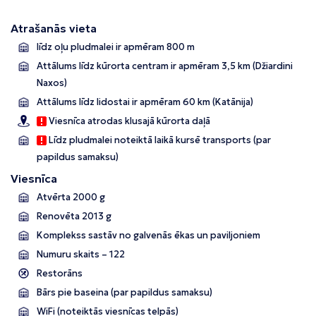
Atrašanās vieta
līdz oļu pludmalei ir apmēram 800 m
Attālums līdz kūrorta centram ir apmēram 3,5 km (Džiardini
Naxos)
Attālums līdz lidostai ir apmēram 60 km (Katānija)
Viesnīca atrodas klusajā kūrorta daļā
Līdz pludmalei noteiktā laikā kursē transports (par
papildus samaksu)
Viesnīca
Atvērta 2000 g
Renovēta 2013 g
Komplekss sastāv no galvenās ēkas un paviljoniem
Numuru skaits – 122
Restorāns
Bārs pie baseina (par papildus samaksu)
WiFi (noteiktās viesnīcas telpās)