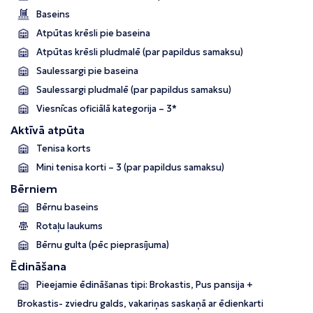
Baseins
Atpūtas krēsli pie baseina
Atpūtas krēsli pludmalē (par papildus samaksu)
Saulessargi pie baseina
Saulessargi pludmalē (par papildus samaksu)
Viesnīcas oficiālā kategorija – 3*
Aktīvā atpūta
Tenisa korts
Mini tenisa korti – 3 (par papildus samaksu)
Bērniem
Bērnu baseins
Rotaļu laukums
Bērnu gulta (pēc pieprasījuma)
Ēdināšana
Pieejamie ēdināšanas tipi: Brokastis, Pus pansija +
Brokastis- zviedru galds, vakariņas saskaņā ar ēdienkarti