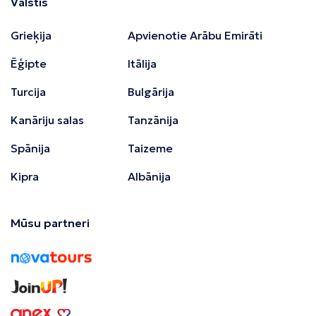
Valstis
Grieķija
Apvienotie Arābu Emirāti
Ēģipte
Itālija
Turcija
Bulgārija
Kanāriju salas
Tanzānija
Spānija
Taizeme
Kipra
Albānija
Mūsu partneri