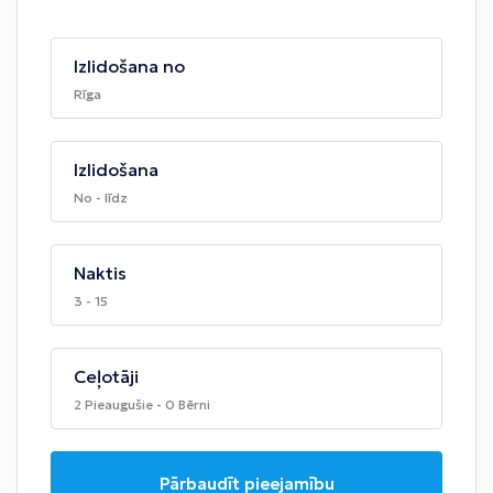
Izlidošana no
Rīga
Izlidošana
No - līdz
Naktis
3 - 15
Ceļotāji
2 Pieaugušie - 0 Bērni
Pārbaudīt pieejamību