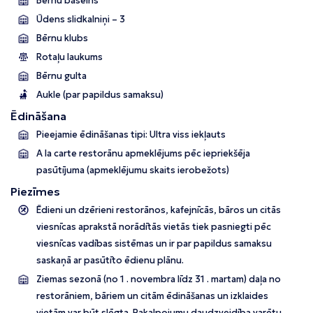
Bērnu baseins
Ūdens slidkalniņi – 3
Bērnu klubs
Rotaļu laukums
Bērnu gulta
Aukle (par papildus samaksu)
Ēdināšana
Pieejamie ēdināšanas tipi: Ultra viss iekļauts
A la carte restorānu apmeklējums pēc iepriekšēja
pasūtījuma (apmeklējumu skaits ierobežots)
Piezīmes
Ēdieni un dzērieni restorānos, kafejnīcās, bāros un citās
viesnīcas aprakstā norādītās vietās tiek pasniegti pēc
viesnīcas vadības sistēmas un ir par papildus samaksu
saskaņā ar pasūtīto ēdienu plānu.
Ziemas sezonā (no 1 . novembra līdz 31 . martam) daļa no
restorāniem, bāriem un citām ēdināšanas un izklaides
vietām var būt slēgta. Pakalpojumu daudzveidība varētu