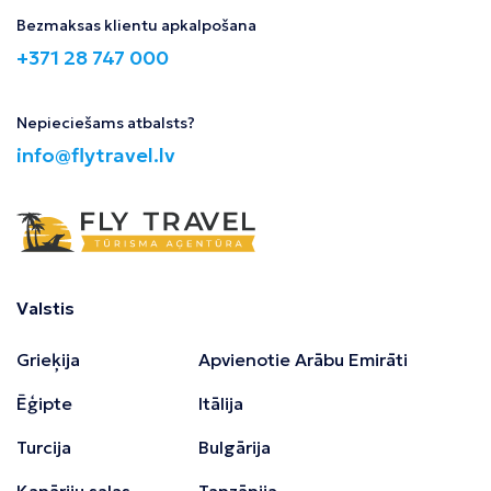
Bezmaksas klientu apkalpošana
+371 28 747 000
Nepieciešams atbalsts?
info@flytravel.lv
Valstis
Grieķija
Apvienotie Arābu Emirāti
Ēģipte
Itālija
Turcija
Bulgārija
Kanāriju salas
Tanzānija