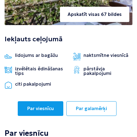
Apskatīt visas 67 bildes
Iekļauts ceļojumā
lidojums ar bagāžu
naktsmītne viesnīcā
izvēlētais ēdināšanas
pārstāvja
tips
pakalpojumi
citi pakalpojumi
Par viesnīcu
Par galamērķi
Par viesnīcu