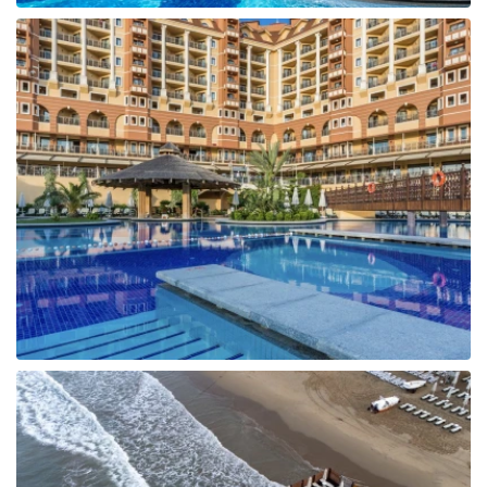
Tunisija
Albānija