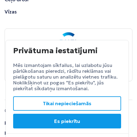
Vīzas
Privātuma iestatījumi
BALTA
ceļojumu apdrošināšana
Pasargā sevi no neparedzētiem izdevumeim.
Mēs izmantojam sīkfailus, lai uzlabotu jūsu
pārlūkošanas pieredzi, rādītu reklāmas vai
Apdrošināt
pielāgotu saturu un analizētu vietnes trafiku.
Noklikšķinot uz pogas "Es piekrītu", jūs
piekrītat sīkdatņu izmantošanai.
Tikai nepieciešamās
© 2024 SIA Fly Travel.
Es piekrītu
Privātuma
Lietošanas
Atteikuma
politika
noteikumi
tiesības