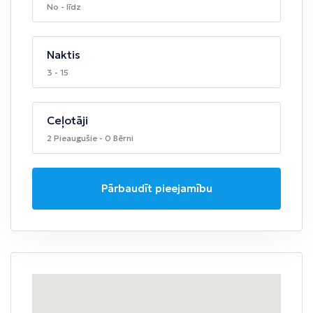
No - līdz
Naktis
3 - 15
Ceļotāji
2 Pieaugušie - 0 Bērni
Pārbaudīt pieejamību