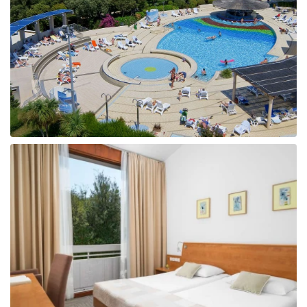
Taizeme
Turcija
Apvienotie Arābu Emirāti
Itālija
Kipra
Dominikānas Republika
Vjetnama
Tanzānija
Bulgārija
Melnkalne
Šrilanka