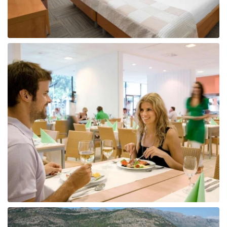
Tunisija
Albānija