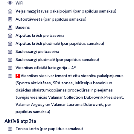
WiFi
Veļas mazgātavas pakalpojumi (par papildus samaksu)
Autostāvvieta (par papildus samaksu)
Baseins
Atpūtas krēsli pie baseina
Atpūtas krēsli pludmalē (par papildus samaksu)
Saulessargi pie baseina
Saulessargi pludmalē (par papildus samaksu)
Viesnīcas oficiālā kategorija – 4*
Viesnīcas viesi var izmantot citu viesnīcu pakalpojumus
(Sporta aktivitātes, SPA zonas, iekštelpu baseini un
dažādas skaistumkopšanas procedūras ir pieejamas
tuvējās viesnīcās Valamar Collection Dubrovnik President,
Valamar Argosy un Valamar Lacroma Dubrovnik, par
papildus samaksu)
Aktīvā atpūta
Tenisa korts (par papildus samaksu)