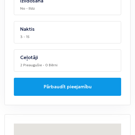
Izlidošana
No - līdz
Naktis
3 - 15
Ceļotāji
2 Pieaugušie - 0 Bērni
Pārbaudīt pieejamību