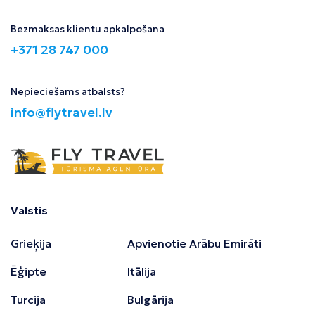
Bezmaksas klientu apkalpošana
+371 28 747 000
Nepieciešams atbalsts?
info@flytravel.lv
Valstis
Grieķija
Apvienotie Arābu Emirāti
Ēģipte
Itālija
Turcija
Bulgārija