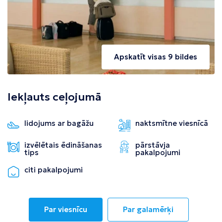
Apskatīt visas 9 bildes
Iekļauts ceļojumā
lidojums ar bagāžu
naktsmītne viesnīcā
izvēlētais ēdināšanas
pārstāvja
tips
pakalpojumi
citi pakalpojumi
Par viesnīcu
Par galamērķi