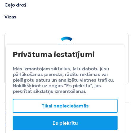
Ceļo droši
Vīzas
Privātuma iestatījumi
BALTA
ceļojumu apdrošināšana
Pasargā sevi no neparedzētiem izdevumeim.
Mēs izmantojam sīkfailus, lai uzlabotu jūsu
pārlūkošanas pieredzi, rādītu reklāmas vai
Apdrošināt
pielāgotu saturu un analizētu vietnes trafiku.
Noklikšķinot uz pogas "Es piekrītu", jūs
piekrītat sīkdatņu izmantošanai.
Tikai nepieciešamās
© 2024 SIA Fly Travel.
Es piekrītu
Privātuma
Lietošanas
Atteikuma