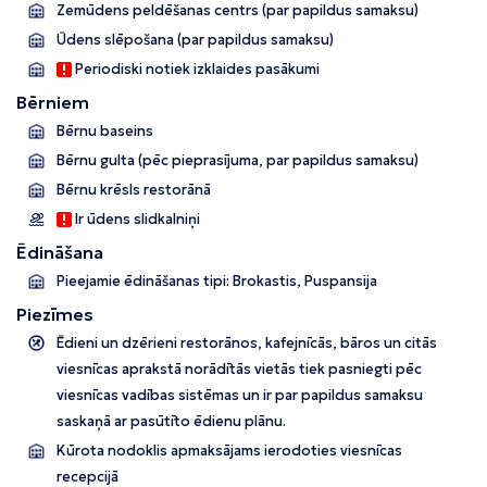
Zemūdens peldēšanas centrs (par papildus samaksu)
Ūdens slēpošana (par papildus samaksu)
Periodiski notiek izklaides pasākumi
Bērniem
Bērnu baseins
Bērnu gulta (pēc pieprasījuma, par papildus samaksu)
Bērnu krēsls restorānā
Ir ūdens slidkalniņi
Ēdināšana
Pieejamie ēdināšanas tipi: Brokastis, Puspansija
Piezīmes
Ēdieni un dzērieni restorānos, kafejnīcās, bāros un citās
viesnīcas aprakstā norādītās vietās tiek pasniegti pēc
viesnīcas vadības sistēmas un ir par papildus samaksu
saskaņā ar pasūtīto ēdienu plānu.
Kūrota nodoklis apmaksājams ierodoties viesnīcas
recepcijā