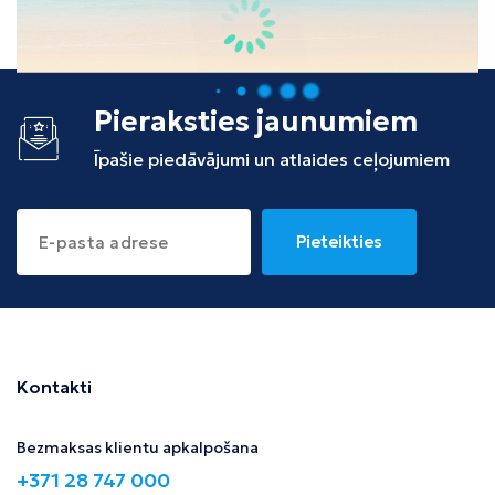
Tunisija
Albānija
Pieraksties jaunumiem
Īpašie piedāvājumi un atlaides ceļojumiem
Pieteikties
Kontakti
Bezmaksas klientu apkalpošana
+371 28 747 000