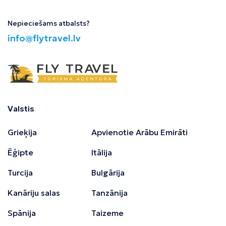
Nepieciešams atbalsts?
info@flytravel.lv
Valstis
Grieķija
Apvienotie Arābu Emirāti
Ēģipte
Itālija
Turcija
Bulgārija
Kanāriju salas
Tanzānija
Spānija
Taizeme