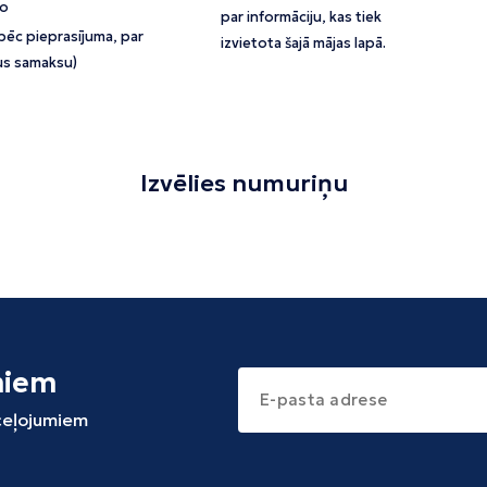
oo
par informāciju, kas tiek
pēc pieprasījuma, par
izvietota šajā mājas lapā.
us samaksu)
Izvēlies numuriņu
miem
 ceļojumiem