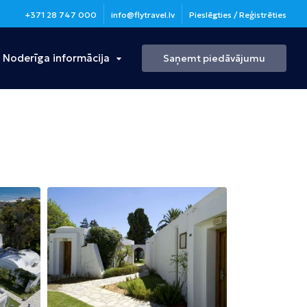
+371 28 747 000
info@flytravel.lv
Pieslēgties / Reģistrēties
Noderīga informācija
Saņemt piedāvājumu
Turcija
Antālija
Bulgārija
Burgasa