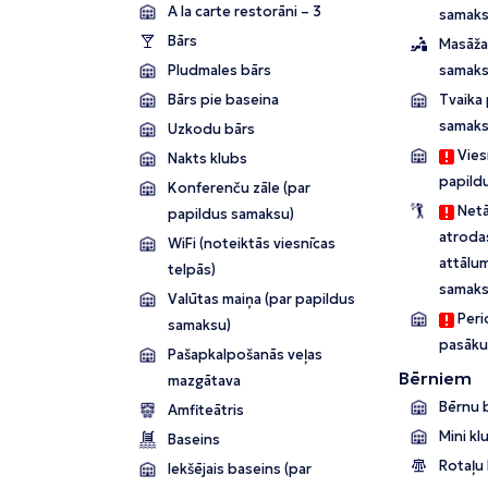
A la carte restorāni – 3
samaks
Bārs
Masāža
Pludmales bārs
samaks
Bārs pie baseina
Tvaika 
samaks
Uzkodu bārs
Viesn
Nakts klubs
papild
Konferenču zāle (par
Netā
papildus samaksu)
atroda
WiFi (noteiktās viesnīcas
attālum
telpās)
samaks
Valūtas maiņa (par papildus
Perio
samaksu)
pasāku
Pašapkalpošanās veļas
Bērniem
mazgātava
Bērnu 
Amfiteātris
Mini kl
Baseins
Rotaļu
Iekšējais baseins (par