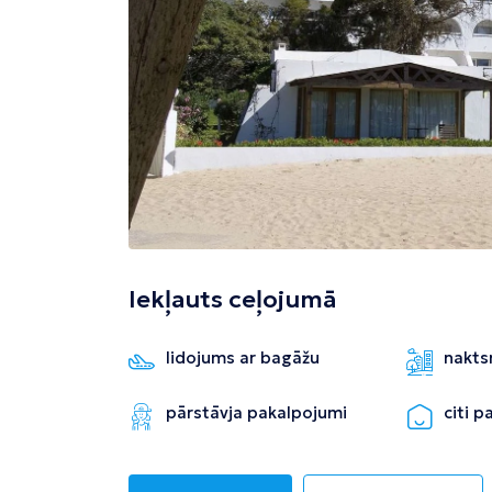
Tivata
Kolombo
Enfida
Iekļauts ceļojumā
lidojums ar bagāžu
nakts
pārstāvja pakalpojumi
citi 