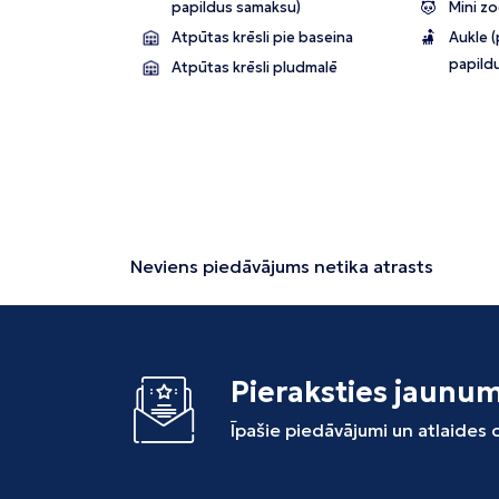
papildus samaksu)
Mini z
Atpūtas krēsli pie baseina
Aukle (
papild
Atpūtas krēsli pludmalē
Neviens piedāvājums netika atrasts
Pieraksties jaunu
Īpašie piedāvājumi un atlaides