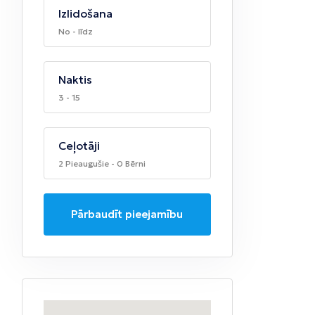
Izlidošana
No - līdz
Naktis
3 - 15
Ceļotāji
2 Pieaugušie - 0 Bērni
Pārbaudīt pieejamību