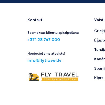
Kontakti
Valsti
Grieķi
Bezmaksas klientu apkalpošana
+371 28 747 000
Ēģipt
Turcij
Nepieciešams atbalsts?
Kanāri
info@flytravel.lv
Spāni
Kipra