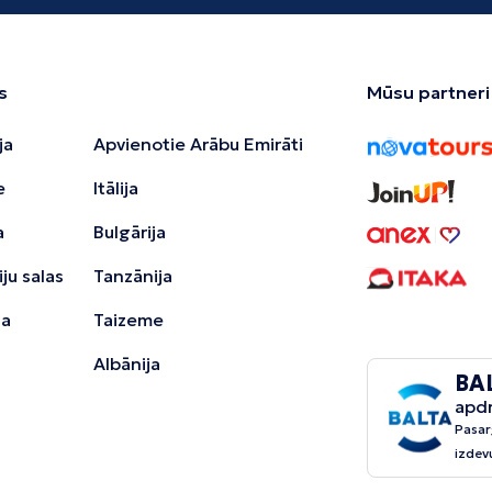
s
Mūsu partneri
ja
Apvienotie Arābu Emirāti
e
Itālija
a
Bulgārija
ju salas
Tanzānija
ja
Taizeme
Albānija
BA
apd
Pasar
izdev