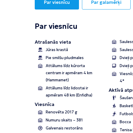
Par viesnīcu
Par galamērķi
Par viesnīcu
Atrašanās vieta
Sauless
Jūras krastā
Saules
Pie smilšu pludmales
Dvieļi 
Attālums līdz kūrorta
Dvieļi 
centram ir apmēram 4 km
Viesnīc
(Hammamet)
4*
Attālums līdz lidostai ir
Aktīvā atp
apmēram 48 km (Enfidha)
Šaušana
Viesnīca
Basket
Renovēta 2017 g
Futbol
Numuru skaits – 381
Bocca
Galvenais restorāns
Tenisa korti 