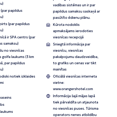
u)
vadības sistēmas un ir par
 (par papildus
papildus samaksu saskaņā ar
u)
pasūtīto ēdienu plānu.
pirts (par papildus
Kūrota nodoklis
u)
apmaksājams ierodoties
īcā ir SPA centrs (par
viesnīcas recepcijā
us samaksu)
Sniegtā informācija par
lu no viesnīcas
viesnīcu, viesnīcas
s golfa laukums (3 km
pakalpojumu daudzveidība,
ā, par papildus
to grafiks un cenas var tikt
u)
mainītas
diski notiek izklaides
Oficiālā viesnīcas interneta
mi
vietne:
www.orangershotel.com
Informācija šajā mājas lapā
baseins
tiek pārvaldīta un atjaunota
ubs
no viesnīcas puses. Tūrisma
 laukums
operators nenes atbildību