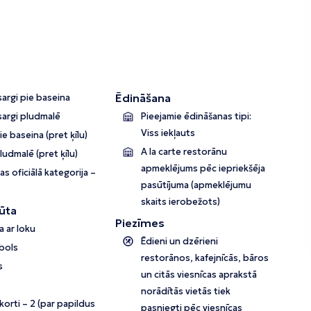
Ēdināšana
argi pie baseina
sargi pludmalē
Pieejamie ēdināšanas tipi:
Viss iekļauts
pie baseina (pret ķīlu)
A la carte restorānu
pludmalē (pret ķīlu)
apmeklējums pēc iepriekšēja
as oficiālā kategorija –
pasūtījuma (apmeklējumu
skaits ierobežots)
ūta
Piezīmes
 ar loku
Ēdieni un dzērieni
bols
restorānos, kafejnīcās, bāros
s
un citās viesnīcas aprakstā
norādītās vietās tiek
– 2 (par papildus
pasniegti pēc viesnīcas