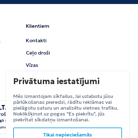
Klientiem
Kontakti
Ceļo droši
Vīzas
Privātuma iestatījumi
Mēs izmantojam sīkfailus, lai uzlabotu jūsu
pārlūkošanas pieredzi, rādītu reklāmas vai
LTA
pielāgotu saturu un analizētu vietnes trafiku.
ceļojumu
Noklikšķinot uz pogas "Es piekrītu", jūs
rošināšana
Apdrošināt
piekrītat sīkdatņu izmantošanai.
gā sevi no neparedzētiem
umeim.
Tikai nepieciešamās