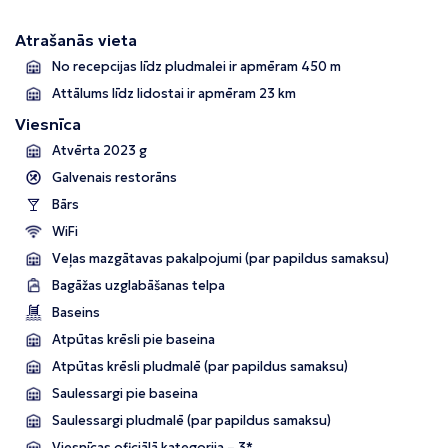
Atrašanās vieta
No recepcijas līdz pludmalei ir apmēram 450 m
Attālums līdz lidostai ir apmēram 23 km
Viesnīca
Atvērta 2023 g
Galvenais restorāns
Bārs
WiFi
Veļas mazgātavas pakalpojumi (par papildus samaksu)
Bagāžas uzglabāšanas telpa
Baseins
Atpūtas krēsli pie baseina
Atpūtas krēsli pludmalē (par papildus samaksu)
Saulessargi pie baseina
Saulessargi pludmalē (par papildus samaksu)
Viesnīcas oficiālā kategorija – 3*