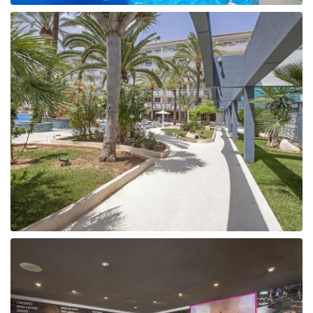
Tunisija
Albānija