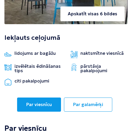
Apskatīt visas 6 bildes
Iekļauts ceļojumā
lidojums ar bagāžu
naktsmītne viesnīcā
izvēlētais ēdināšanas
pārstāvja
tips
pakalpojumi
citi pakalpojumi
Par viesnīcu
Par galamērķi
Par viesnīcu