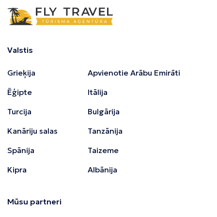
Valstis
Grieķija
Apvienotie Arābu Emirāti
Ēģipte
Itālija
Turcija
Bulgārija
Kanāriju salas
Tanzānija
Spānija
Taizeme
Kipra
Albānija
Mūsu partneri