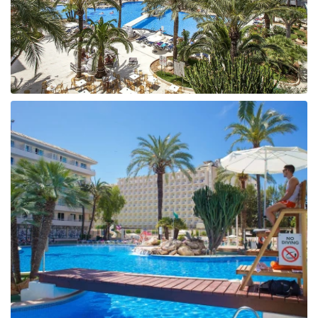
Taizeme
Turcija
Apvienotie Arābu Emirāti
Itālija
Kipra
Dominikānas Republika
Vjetnama
Tanzānija
Bulgārija
Melnkalne
Šrilanka