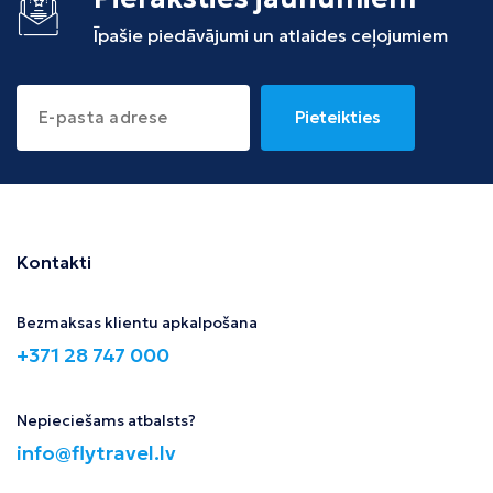
Īpašie piedāvājumi un atlaides ceļojumiem
Pieteikties
Kontakti
Bezmaksas klientu apkalpošana
+371 28 747 000
Nepieciešams atbalsts?
info@flytravel.lv