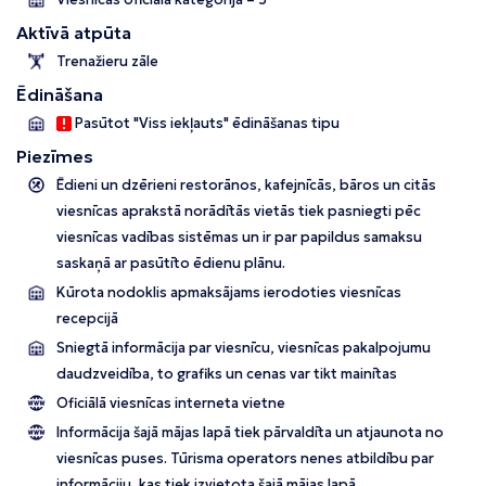
Aktīvā atpūta
Trenažieru zāle
Ēdināšana
Pasūtot "Viss iekļauts" ēdināšanas tipu
Piezīmes
Ēdieni un dzērieni restorānos, kafejnīcās, bāros un citās
viesnīcas aprakstā norādītās vietās tiek pasniegti pēc
viesnīcas vadības sistēmas un ir par papildus samaksu
saskaņā ar pasūtīto ēdienu plānu.
Kūrota nodoklis apmaksājams ierodoties viesnīcas
recepcijā
Sniegtā informācija par viesnīcu, viesnīcas pakalpojumu
daudzveidība, to grafiks un cenas var tikt mainītas
Oficiālā viesnīcas interneta vietne
Informācija šajā mājas lapā tiek pārvaldīta un atjaunota no
viesnīcas puses. Tūrisma operators nenes atbildību par
informāciju, kas tiek izvietota šajā mājas lapā.