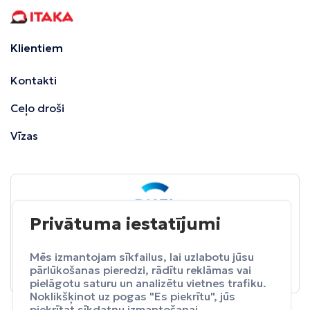
Klientiem
Kontakti
Ceļo droši
Vīzas
Privātuma iestatījumi
BALTA
ceļojumu apdrošināšana
Pasargā sevi no neparedzētiem izdevumeim.
Mēs izmantojam sīkfailus, lai uzlabotu jūsu
pārlūkošanas pieredzi, rādītu reklāmas vai
Apdrošināt
pielāgotu saturu un analizētu vietnes trafiku.
Noklikšķinot uz pogas "Es piekrītu", jūs
piekrītat sīkdatņu izmantošanai.