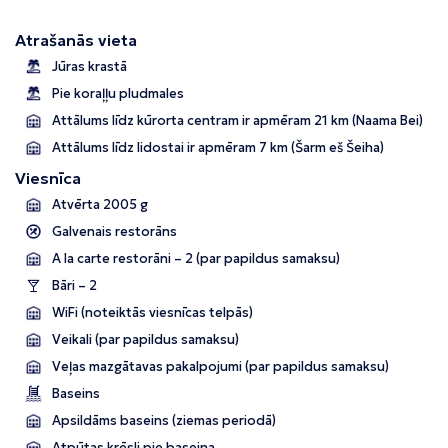
Atrašanās vieta
Jūras krastā
Pie koraļļu pludmales
Attālums līdz kūrorta centram ir apmēram 21 km (Naama Bei)
Attālums līdz lidostai ir apmēram 7 km (Šarm eš Šeiha)
Viesnīca
Atvērta 2005 g
Galvenais restorāns
A la carte restorāni – 2 (par papildus samaksu)
Bāri – 2
WiFi (noteiktās viesnīcas telpās)
Veikali (par papildus samaksu)
Veļas mazgātavas pakalpojumi (par papildus samaksu)
Baseins
Apsildāms baseins (ziemas periodā)
Atpūtas krēsli pie baseina