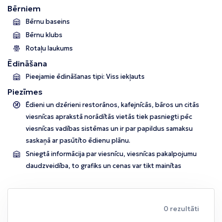
Bērniem
Bērnu baseins
Bērnu klubs
Rotaļu laukums
Ēdināšana
Pieejamie ēdināšanas tipi: Viss iekļauts
Piezīmes
Ēdieni un dzērieni restorānos, kafejnīcās, bāros un citās
viesnīcas aprakstā norādītās vietās tiek pasniegti pēc
viesnīcas vadības sistēmas un ir par papildus samaksu
saskaņā ar pasūtīto ēdienu plānu.
Sniegtā informācija par viesnīcu, viesnīcas pakalpojumu
daudzveidība, to grafiks un cenas var tikt mainītas
0 rezultāti