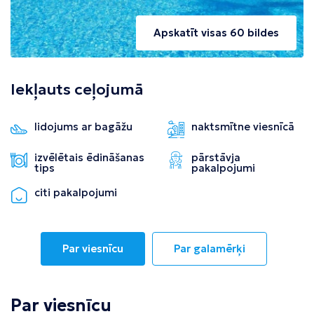
Apskatīt visas 60 bildes
Iekļauts ceļojumā
lidojums ar bagāžu
naktsmītne viesnīcā
izvēlētais ēdināšanas
pārstāvja
tips
pakalpojumi
citi pakalpojumi
Par viesnīcu
Par galamērķi
Par viesnīcu