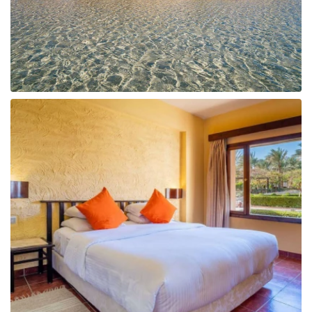
Taizeme
Turcija
Apvienotie Arābu Emirāti
Itālija
Kipra
Dominikānas Republika
Vjetnama
Tanzānija
Bulgārija
Melnkalne
Šrilanka