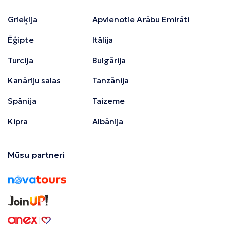
Grieķija
Apvienotie Arābu Emirāti
Ēģipte
Itālija
Turcija
Bulgārija
Kanāriju salas
Tanzānija
Spānija
Taizeme
Kipra
Albānija
Mūsu partneri