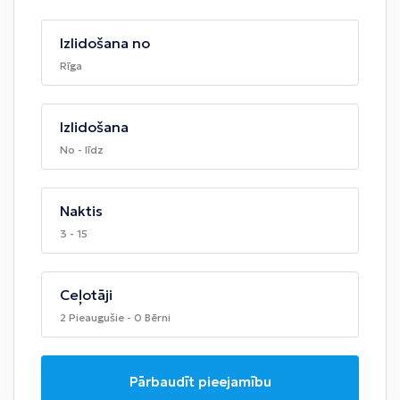
Izlidošana no
Rīga
Izlidošana
No - līdz
Naktis
3 - 15
Ceļotāji
2 Pieaugušie - 0 Bērni
Pārbaudīt pieejamību