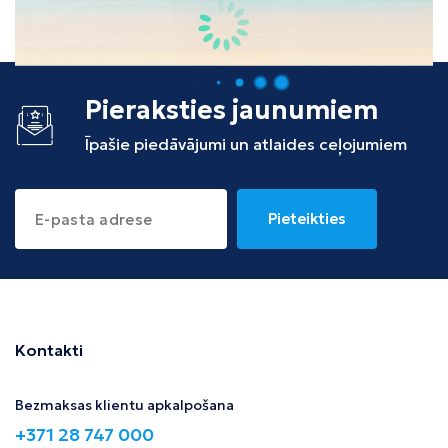
Tunisija
Albānija
Pieraksties jaunumiem
Īpašie piedāvājumi un atlaides ceļojumiem
Pieteikties
Kontakti
Bezmaksas klientu apkalpošana
+371 28 747 000