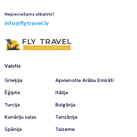
Nepieciešams atbalsts?
info@flytravel.lv
Valstis
Grieķija
Apvienotie Arābu Emirāti
Ēģipte
Itālija
Turcija
Bulgārija
Kanāriju salas
Tanzānija
Spānija
Taizeme