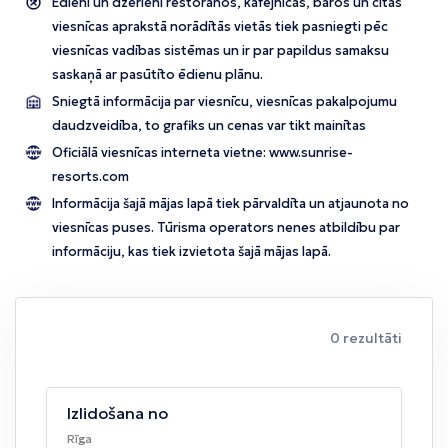
Ēdieni un dzērieni restorānos, kafejnīcās, bāros un citās
viesnīcas aprakstā norādītās vietās tiek pasniegti pēc
viesnīcas vadības sistēmas un ir par papildus samaksu
saskaņā ar pasūtīto ēdienu plānu.
Sniegtā informācija par viesnīcu, viesnīcas pakalpojumu
daudzveidība, to grafiks un cenas var tikt mainītas
Oficiālā viesnīcas interneta vietne:
www.sunrise-
resorts.com
Informācija šajā mājas lapā tiek pārvaldīta un atjaunota no
viesnīcas puses. Tūrisma operators nenes atbildību par
informāciju, kas tiek izvietota šajā mājas lapā.
0 rezultāti
Izlidošana no
Rīga