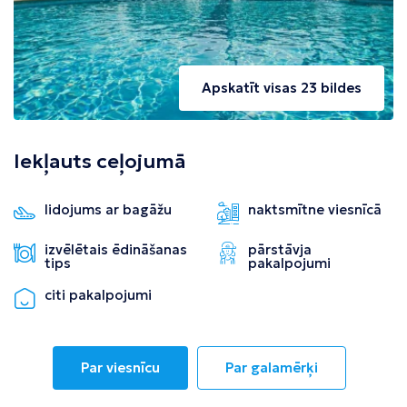
Apskatīt visas 23 bildes
Iekļauts ceļojumā
lidojums ar bagāžu
naktsmītne viesnīcā
izvēlētais ēdināšanas
pārstāvja
tips
pakalpojumi
citi pakalpojumi
Par viesnīcu
Par galamērķi