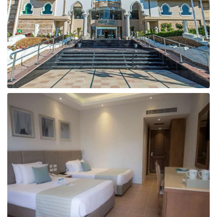
Taizeme
Turcija
Apvienotie Arābu Emirāti
Itālija
Kipra
Dominikānas Republika
Vjetnama
Tanzānija
Bulgārija
Melnkalne
Šrilanka