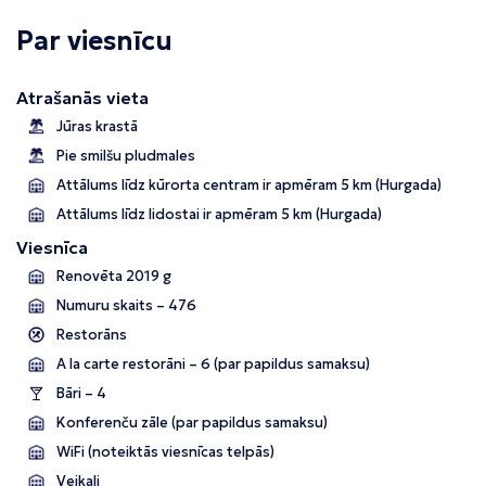
Par viesnīcu
Atrašanās vieta
Jūras krastā
Pie smilšu pludmales
Attālums līdz kūrorta centram ir apmēram 5 km (Hurgada)
Attālums līdz lidostai ir apmēram 5 km (Hurgada)
Viesnīca
Renovēta 2019 g
Numuru skaits – 476
Restorāns
A la carte restorāni – 6 (par papildus samaksu)
Bāri – 4
Konferenču zāle (par papildus samaksu)
WiFi (noteiktās viesnīcas telpās)
Veikali