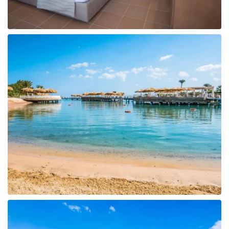
Tunisija
Albānija