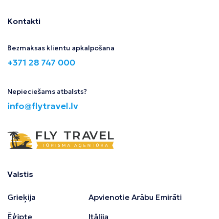
Kontakti
Bezmaksas klientu apkalpošana
+371 28 747 000
Nepieciešams atbalsts?
info@flytravel.lv
Valstis
Grieķija
Apvienotie Arābu Emirāti
Ēģipte
Itālija