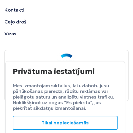
Kontakti
Ceļo droši
Vīzas
Privātuma iestatījumi
BALTA
ceļojumu apdrošināšana
Pasargā sevi no neparedzētiem izdevumeim.
Mēs izmantojam sīkfailus, lai uzlabotu jūsu
pārlūkošanas pieredzi, rādītu reklāmas vai
Apdrošināt
pielāgotu saturu un analizētu vietnes trafiku.
Noklikšķinot uz pogas "Es piekrītu", jūs
piekrītat sīkdatņu izmantošanai.
Tikai nepieciešamās
© 2024 SIA Fly Travel.