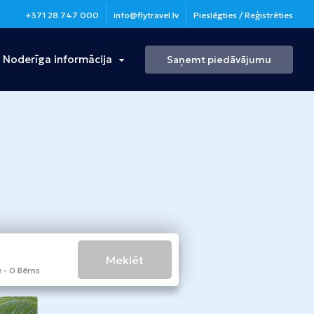
+371 28 747 000
info@flytravel.lv
Pieslēgties / Reģistrēties
Noderīga informācija
Saņemt piedāvājumu
Turcija
Antālija
Bulgārija
Burgasa
Meklēt
 - 0 Bērns