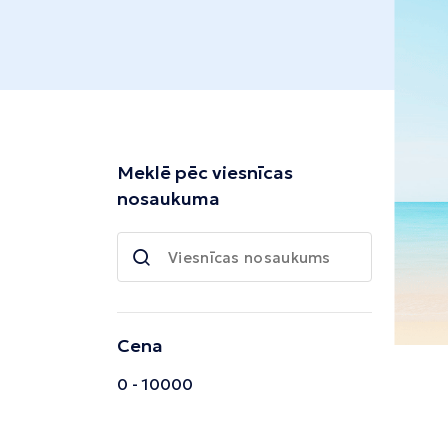
Tivata
Kolombo
Enfida
Meklē pēc viesnīcas
nosaukuma
Cena
0 - 10000