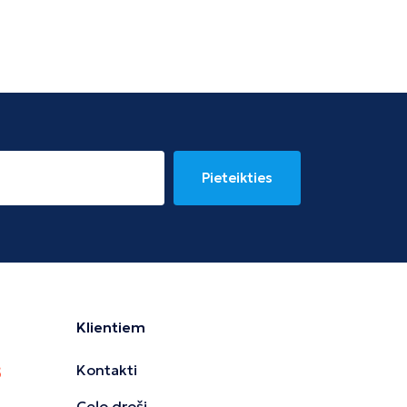
Pieteikties
Klientiem
Kontakti
Ceļo droši