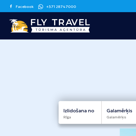
Facebook
+371 28747000
Grieķija
Spānija
Kanāriju sala
Korfu
Malaga
Tenerife
Krēta
Barselona
Grankanārija
Maljorka
Apvienotie
Itālija
Kipra
Arābu Emirāti
Sicīlija
Larnaka
Izlidošana no
Galamērķis
Dubaija
Rīga
Galamērķis
Melnkalne
Šrilanka
Tunisija