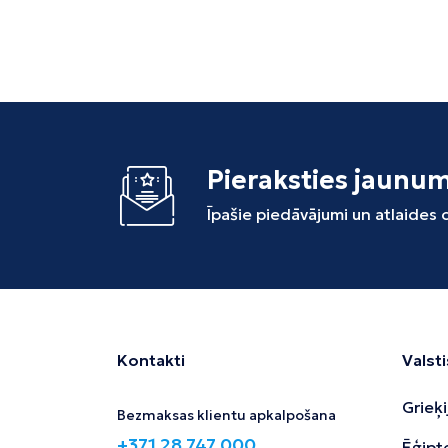
Pieraksties jaunu
Īpašie piedāvājumi un atlaides
Kontakti
Valsti
Grieķi
Bezmaksas klientu apkalpošana
+371 28 747 000
Ēģipt