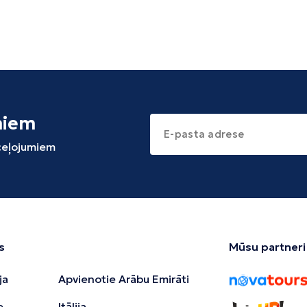
miem
 ceļojumiem
s
Mūsu partneri
ja
Apvienotie Arābu Emirāti
e
Itālija