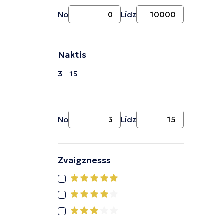
No
Līdz
Naktis
3 - 15
No
Līdz
Zvaigznesss