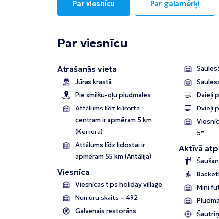
Par viesnīcu
Par galamērķi
Par viesnīcu
Atrašanās vieta
Sauless
Jūras krastā
Saules
Pie smilšu-oļu pludmales
Dvieļi 
Attālums līdz kūrorta
Dvieļi 
centram ir apmēram 5 km
Viesnīc
(Kemera)
5*
Attālums līdz lidostai ir
Aktīvā atp
apmēram 55 km (Antālija)
Šaušana
Viesnīca
Basket
Viesnīcas tips holiday village
Mini fu
Numuru skaits – 492
Pludma
Galvenais restorāns
Šautri