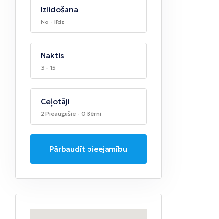
Izlidošana
No - līdz
Naktis
3 - 15
Ceļotāji
2 Pieaugušie - 0 Bērni
Pārbaudīt pieejamību