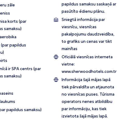
papildus samaksu saskaņā ar
eru zāle
pasūtīto ēdienu plānu.
teniss
Sniegtā informācija par
nisa korts (par
viesnīcu, viesnīcas
us samaksu)
pakalpojumu daudzveidība,
aerobika
to grafiks un cenas var tikt
 (par papildus
mainītas
u)
Oficiālā viesnīcas interneta
irts
vietne:
īcā ir SPA centrs (par
www.sherwoodhotels.com.tr
us samaksu)
Informācija šajā mājas lapā
tiek pārvaldīta un atjaunota
baseins
no viesnīcas puses. Tūrisma
 laukums
operators nenes atbildību
par informāciju, kas tiek
(par papildus samaksu)
izvietota šajā mājas lapā.