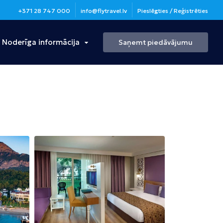
+371 28 747 000
info@flytravel.lv
Pieslēgties / Reģistrēties
Noderīga informācija
Saņemt piedāvājumu
Turcija
Antālija
Bulgārija
Burgasa