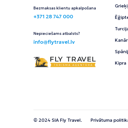
Grieķi
Bezmaksas klientu apkalpošana
+371 28 747 000
Ēģipt
Turcij
Nepieciešams atbalsts?
Kanāri
info@flytravel.lv
Spāni
Kipra
© 2024 SIA Fly Travel.
Privātuma politik