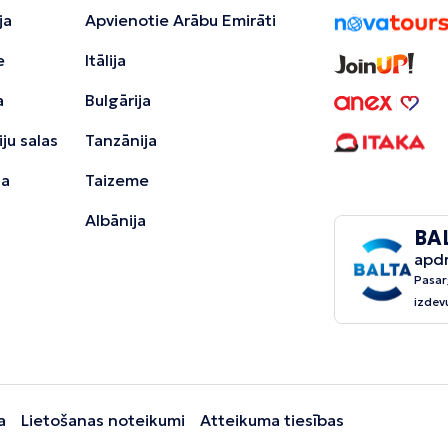
ja
Apvienotie Arābu Emirāti
e
Itālija
a
Bulgārija
ju salas
Tanzānija
ja
Taizeme
Albānija
BA
apd
Pasar
izdev
a
Lietošanas noteikumi
Atteikuma tiesības