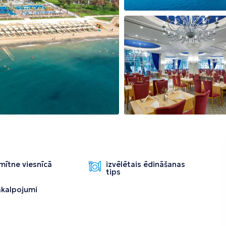
Tirāna
mītne viesnīcā
izvēlētais ēdināšanas
tips
pakalpojumi