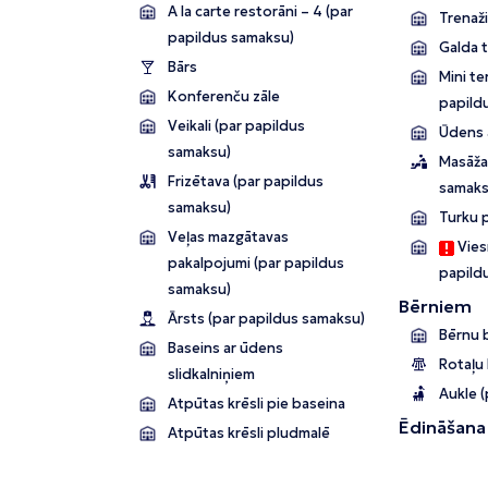
A la carte restorāni – 4 (par
Trenaži
papildus samaksu)
Galda 
Bārs
Mini te
Konferenču zāle
papild
Veikali (par papildus
Ūdens 
samaksu)
Masāža
Frizētava (par papildus
samaks
samaksu)
Turku p
Veļas mazgātavas
Viesn
pakalpojumi (par papildus
papild
samaksu)
Bērniem
Ārsts (par papildus samaksu)
Bērnu 
Baseins ar ūdens
Rotaļu
slidkalniņiem
Aukle 
Atpūtas krēsli pie baseina
Ēdināšana
Atpūtas krēsli pludmalē