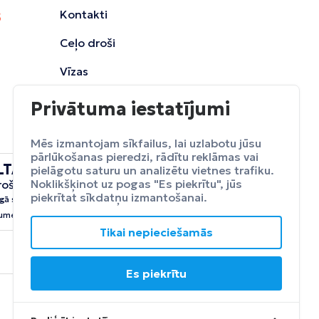
Kontakti
Ceļo droši
Vīzas
Privātuma iestatījumi
Mēs izmantojam sīkfailus, lai uzlabotu jūsu
pārlūkošanas pieredzi, rādītu reklāmas vai
LTA
pielāgotu saturu un analizētu vietnes trafiku.
ceļojumu
Noklikšķinot uz pogas "Es piekrītu", jūs
rošināšana
Apdrošināt
piekrītat sīkdatņu izmantošanai.
gā sevi no neparedzētiem
umeim.
Tikai nepieciešamās
Es piekrītu