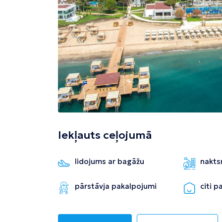
Tivata
Kolombo
Enfida
Iekļauts ceļojumā
lidojums ar bagāžu
nakts
pārstāvja pakalpojumi
citi 