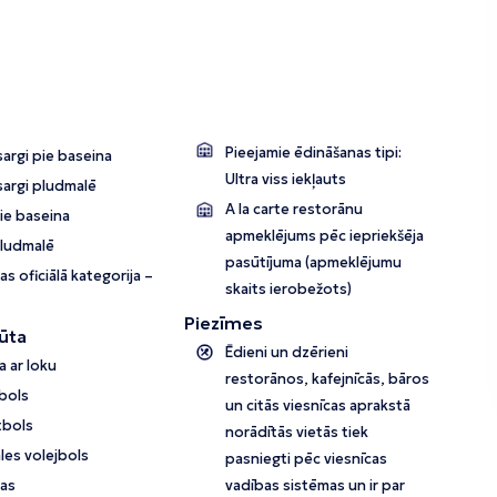
Pieejamie ēdināšanas tipi:
argi pie baseina
Ultra viss iekļauts
sargi pludmalē
A la carte restorānu
pie baseina
apmeklējums pēc iepriekšēja
pludmalē
pasūtījuma (apmeklējumu
as oficiālā kategorija –
skaits ierobežots)
Piezīmes
ūta
Ēdieni un dzērieni
 ar loku
restorānos, kafejnīcās, bāros
bols
un citās viesnīcas aprakstā
tbols
norādītās vietās tiek
les volejbols
pasniegti pēc viesnīcas
ņas
vadības sistēmas un ir par