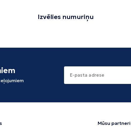
Izvēlies numuriņu
miem
 ceļojumiem
s
Mūsu partneri