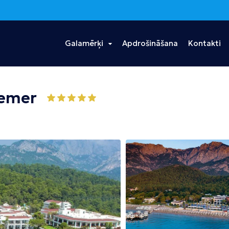
Galamērķi
Apdrošināšana
Kontakti
s
Ēģipte
Portugāle
Taizeme
Kemer
Hurgada
Madeira
Bangkoka
Šarm eš Šeiha
Puketa
Dominikānas
Vjetnama
Tanzānija
Republika
Hošimina
Zanzibāra
Punta Kana
Albānija