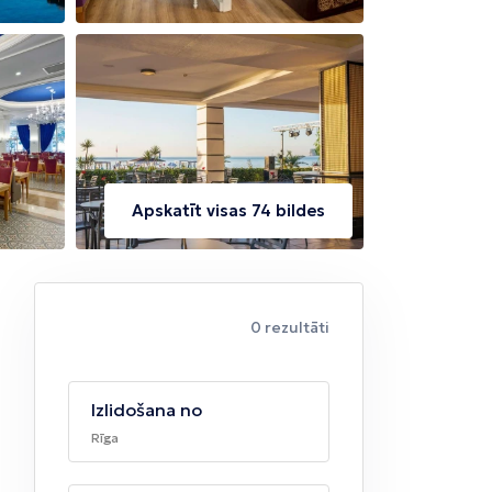
Apskatīt visas 74 bildes
0 rezultāti
Izlidošana no
Rīga