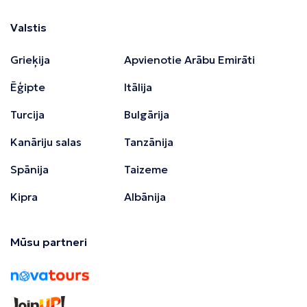
Valstis
Grieķija
Apvienotie Arābu Emirāti
Ēģipte
Itālija
Turcija
Bulgārija
Kanāriju salas
Tanzānija
Spānija
Taizeme
Kipra
Albānija
Mūsu partneri