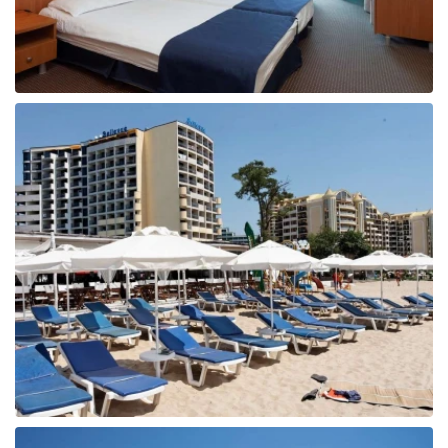
Tunisija
Albānija