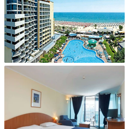
Taizeme
Turcija
Apvienotie Arābu Emirāti
Itālija
Kipra
Dominikānas Republika
Vjetnama
Tanzānija
Bulgārija
Melnkalne
Šrilanka