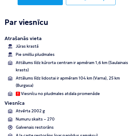
Par viesnīcu
Atrašanās vieta
Jūras krastā
Pie smilšu pludmales
Attālums līdz kūrorta centram ir apmēram 1,6 km (Saulainais
krasts)
Attālums līdz lidostai ir apmēram 104 km (Varna), 25 km
(Burgasa)
Viesnīcu no pludmales atdala promenāde
Viesnīca
Atvērta 2002 g
Numuru skaits – 270
Galvenais restorāns
A la carte restorāns (par papildus samaksu)