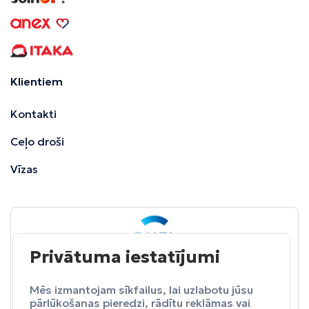
Klientiem
Kontakti
Ceļo droši
Vīzas
Privātuma iestatījumi
BALTA
ceļojumu apdrošināšana
Pasargā sevi no neparedzētiem izdevumeim.
Mēs izmantojam sīkfailus, lai uzlabotu jūsu
pārlūkošanas pieredzi, rādītu reklāmas vai
Apdrošināt