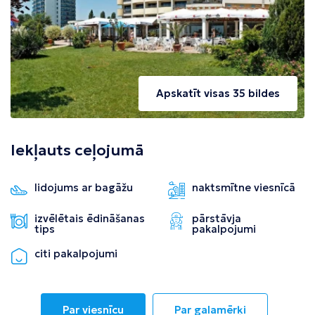
Apskatīt visas 35 bildes
Iekļauts ceļojumā
lidojums ar bagāžu
naktsmītne viesnīcā
izvēlētais ēdināšanas
pārstāvja
tips
pakalpojumi
citi pakalpojumi
Par viesnīcu
Par galamērķi