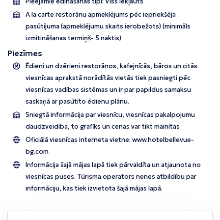
Pieejamie ēdināšanas tipi: Viss iekļauts
A la carte restorānu apmeklējums pēc iepriekšēja
pasūtījuma (apmeklējumu skaits ierobežots)
(minimāls
izmitināšanas termiņš- 5 naktis)
Piezīmes
Ēdieni un dzērieni restorānos, kafejnīcās, bāros un citās
viesnīcas aprakstā norādītās vietās tiek pasniegti pēc
viesnīcas vadības sistēmas un ir par papildus samaksu
saskaņā ar pasūtīto ēdienu plānu.
Sniegtā informācija par viesnīcu, viesnīcas pakalpojumu
daudzveidība, to grafiks un cenas var tikt mainītas
Oficiālā viesnīcas interneta vietne:
www.hotelbellevue-
bg.com
Informācija šajā mājas lapā tiek pārvaldīta un atjaunota no
viesnīcas puses. Tūrisma operators nenes atbildību par
informāciju, kas tiek izvietota šajā mājas lapā.