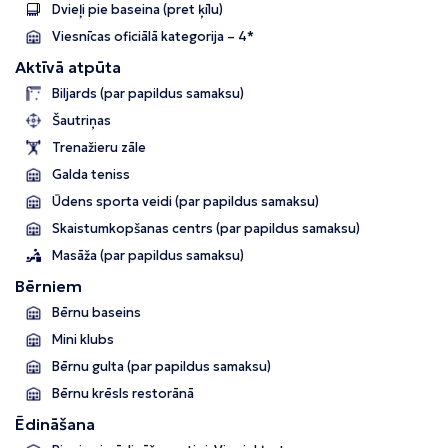
Dvieļi pie baseina (pret ķīlu)
Viesnīcas oficiālā kategorija – 4*
Aktīvā atpūta
Biljards (par papildus samaksu)
Šautriņas
Trenažieru zāle
Galda teniss
Ūdens sporta veidi (par papildus samaksu)
Skaistumkopšanas centrs (par papildus samaksu)
Masāža (par papildus samaksu)
Bērniem
Bērnu baseins
Mini klubs
Bērnu gulta (par papildus samaksu)
Bērnu krēsls restorānā
Ēdināšana