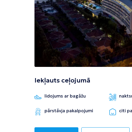
Tivata
Kolombo
Enfida
Iekļauts ceļojumā
lidojums ar bagāžu
nakts
pārstāvja pakalpojumi
citi 