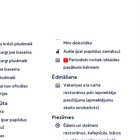
Mini diskotēka
s krēsli pludmalē
Aukle (par papildus samaksu)
argi pie baseina
Periodiski notiek izklaides
sargi pludmalē
pasākumi bērniem
pie baseina
Ēdināšana
pludmalē
Vakariņas a la carte
ai nav oficiālas
restorānos pēc iepriekšēja
ijas
pasūtījuma (apmeklējumu
ūta
skaits ierobežots)
ka
Piezīmes
s (par papildus
Ēdieni un dzērieni
u)
restorānos, kafejnīcās, bāros
ņas