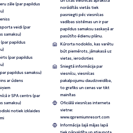
un citās viesnīcas aprakstā
eru zāle (par papildus
norādītās vietās tiek
u)
pasniegti pēc viesnīcas
teniss
vadības sistēmas un ir par
porta veidi (par
papildus samaksu saskaņā ar
us samaksu)
pasūtīto ēdienu plānu.
 (par papildus
Kūrorta nodoklis, kas varētu
u)
būt piemērots, jāmakasā uz
irts (par papildus
vietas, ierodoties
u)
Sniegtā informācija par
(par papildus samaksu)
viesnīcu, viesnīcas
ins ar ūdens
pakalpojumu daudzveidība,
niņiem
to grafiks un cenas var tikt
mainītas
īcā ir SPA centrs (par
us samaksu)
Oficiālā viesnīcas interneta
vietne:
diski notiek izklaides
www.qpremiumresort.com
mi
Informācija šajā mājas lapā
tiek pārvaldīta un atjaunota