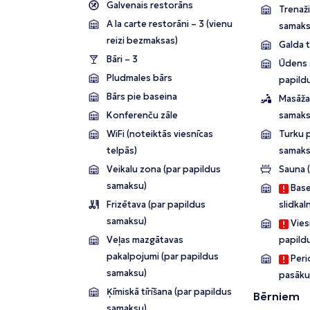
Galvenais restorāns
Trenaži
A la carte restorāni – 3 (vienu
samaks
reizi bezmaksas)
Galda 
Bāri – 3
Ūdens s
Pludmales bārs
papild
Bārs pie baseina
Masāža
Konferenču zāle
samaks
WiFi (noteiktās viesnīcas
Turku p
telpās)
samaks
Veikalu zona (par papildus
Sauna 
samaksu)
Base
Frizētava (par papildus
slidkal
samaksu)
Viesn
Veļas mazgātavas
papild
pakalpojumi (par papildus
Perio
samaksu)
pasāku
Ķīmiskā tīrīšana (par papildus
Bērniem
samaksu)