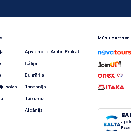
s
Mūsu partneri
ja
Apvienotie Arābu Emirāti
e
Itālija
a
Bulgārija
ju salas
Tanzānija
ja
Taizeme
Albānija
BA
apd
Pasar