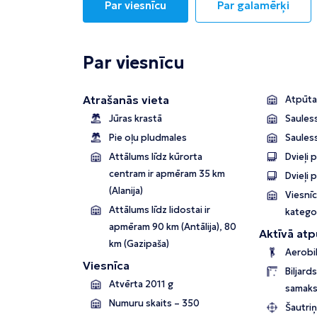
Par viesnīcu
Par galamērķi
Par viesnīcu
Atrašanās vieta
Atpūta
Jūras krastā
Sauless
Pie oļu pludmales
Saules
Attālums līdz kūrorta
Dvieļi 
centram ir apmēram 35 km
Dvieļi 
(Alanija)
Viesnīc
Attālums līdz lidostai ir
kategor
apmēram 90 km (Antālija), 80
Aktīvā atp
km (Gazipaša)
Aerobi
Viesnīca
Biljard
Atvērta 2011 g
samaks
Numuru skaits – 350
Šautri