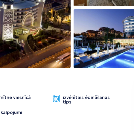
Tirāna
mītne viesnīcā
izvēlētais ēdināšanas
tips
pakalpojumi