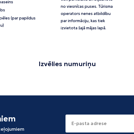
baseins
no viesnīcas puses. Tūrisma
ubs
operators nenes atbildību
pēles (par papildus
par informāciju, kas tiek
u)
izvietota šajā mājas lapā.
Izvēlies numuriņu
miem
 ceļojumiem