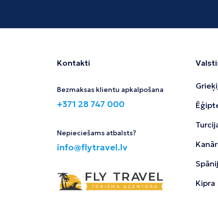
Kontakti
Valsti
Grieķi
Bezmaksas klientu apkalpošana
+371 28 747 000
Ēģipt
Turcij
Nepieciešams atbalsts?
Kanāri
info@flytravel.lv
Spāni
Kipra