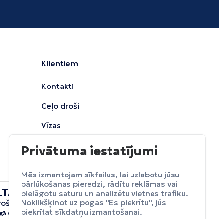
Klientiem
Kontakti
Ceļo droši
Vīzas
Privātuma iestatījumi
Mēs izmantojam sīkfailus, lai uzlabotu jūsu
pārlūkošanas pieredzi, rādītu reklāmas vai
LTA
pielāgotu saturu un analizētu vietnes trafiku.
ceļojumu
Noklikšķinot uz pogas "Es piekrītu", jūs
rošināšana
Apdrošināt
piekrītat sīkdatņu izmantošanai.
gā sevi no neparedzētiem