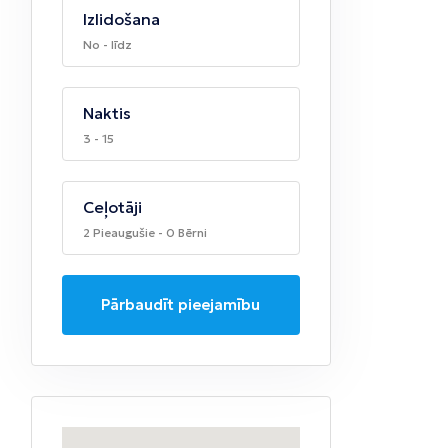
Izlidošana
No - līdz
Naktis
3 - 15
Ceļotāji
2 Pieaugušie - 0 Bērni
Pārbaudīt pieejamību