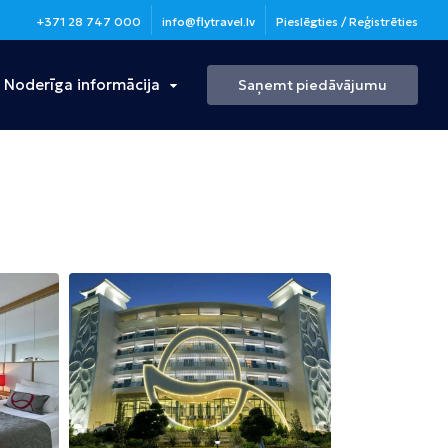
+371 28 747 000
info@flytravel.lv
Pieslēgties / Reģistrēties
Noderīga informācija
Saņemt piedāvājumu
Turcija
Antālija
Bulgārija
Burgasa