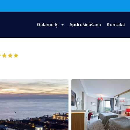
Galamērķi
Apdrošināšana
Kontakti
s
Ēģipte
Portugāle
Taizeme
Hurgada
Madeira
Bangkoka
Šarm eš Šeiha
Puketa
Dominikānas
Vjetnama
Tanzānija
Republika
Hošimina
Zanzibāra
Punta Kana
Albānija