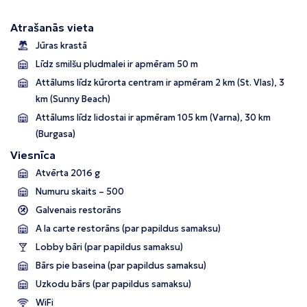
Atrašanās vieta
Jūras krastā
Līdz smilšu pludmalei ir apmēram 50 m
Attālums līdz kūrorta centram ir apmēram 2 km (St. Vlas), 3
km (Sunny Beach)
Attālums līdz lidostai ir apmēram 105 km (Varna), 30 km
(Burgasa)
Viesnīca
Atvērta 2016 g
Numuru skaits – 500
Galvenais restorāns
A la carte restorāns (par papildus samaksu)
Lobby bāri (par papildus samaksu)
Bārs pie baseina (par papildus samaksu)
Uzkodu bārs (par papildus samaksu)
WiFi