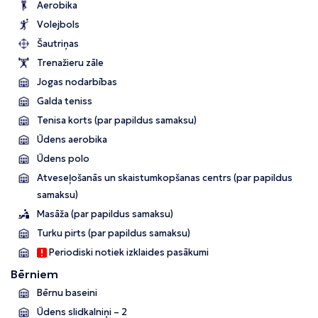
Aerobika
Volejbols
Šautriņas
Trenažieru zāle
Jogas nodarbības
Galda teniss
Tenisa korts (par papildus samaksu)
Ūdens aerobika
Ūdens polo
Atveseļošanās un skaistumkopšanas centrs (par papildus
samaksu)
Masāža (par papildus samaksu)
Turku pirts (par papildus samaksu)
Periodiski notiek izklaides pasākumi
Bērniem
Bērnu baseini
Ūdens slidkalniņi – 2