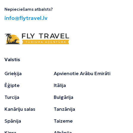
Nepieciešams atbalsts?
info@flytravel.lv
Valstis
Grieķija
Apvienotie Arābu Emirāti
Ēģipte
Itālija
Turcija
Bulgārija
Kanāriju salas
Tanzānija
Spānija
Taizeme
Kipra
Albānija