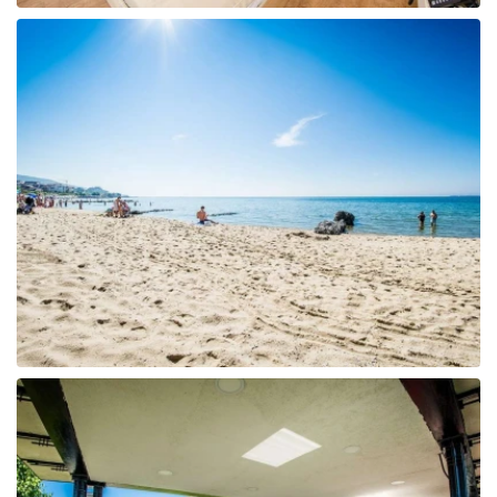
Tunisija
Albānija