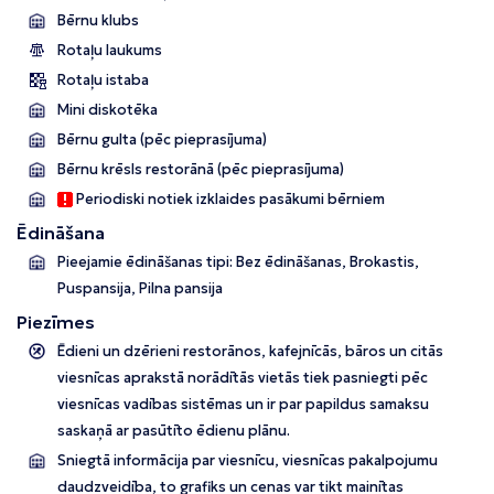
Bērnu klubs
Rotaļu laukums
Rotaļu istaba
Mini diskotēka
Bērnu gulta (pēc pieprasījuma)
Bērnu krēsls restorānā (pēc pieprasījuma)
Periodiski notiek izklaides pasākumi bērniem
Ēdināšana
Pieejamie ēdināšanas tipi: Bez ēdināšanas, Brokastis,
Puspansija, Pilna pansija
Piezīmes
Ēdieni un dzērieni restorānos, kafejnīcās, bāros un citās
viesnīcas aprakstā norādītās vietās tiek pasniegti pēc
viesnīcas vadības sistēmas un ir par papildus samaksu
saskaņā ar pasūtīto ēdienu plānu.
Sniegtā informācija par viesnīcu, viesnīcas pakalpojumu
daudzveidība, to grafiks un cenas var tikt mainītas