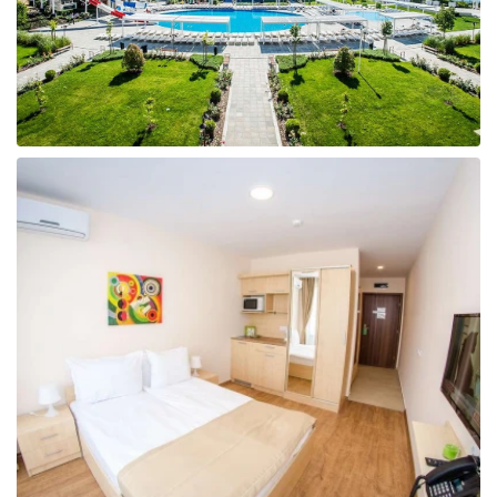
Taizeme
Turcija
Apvienotie Arābu Emirāti
Itālija
Kipra
Dominikānas Republika
Vjetnama
Tanzānija
Bulgārija
Melnkalne
Šrilanka