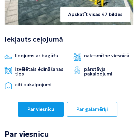
Apskatīt visas 47 bildes
Iekļauts ceļojumā
lidojums ar bagāžu
naktsmītne viesnīcā
izvēlētais ēdināšanas
pārstāvja
tips
pakalpojumi
citi pakalpojumi
Par viesnīcu
Par galamērķi
Par viesnīcu