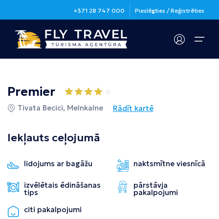
+371 28 747 000
Pieslēgties / Reģistrēties
Galamērķi
Premier
Apdrošināšana
Galamērķi
Noderīga informācija
Tivata Becici, Melnkalne
Rādīt kartē
Grieķija
Valstis un padomi ceļotājiem
Kontakti
Iekļauts ceļojumā
Spānija
Ceļo droši
Noderīga informācija
lidojums ar bagāžu
naktsmītne viesnīcā
Kanāriju salas
Jautājumi un atbildes
Ēģipte
Vīzas
izvēlētais ēdināšanas
pārstāvja
tips
pakalpojumi
Portugāle
citi pakalpojumi