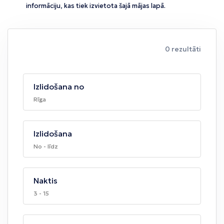
informāciju, kas tiek izvietota šajā mājas lapā.
0 rezultāti
Izlidošana no
Rīga
Izlidošana
No - līdz
Naktis
3 - 15