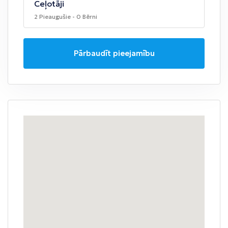
Ceļotāji
2 Pieaugušie - 0 Bērni
Pārbaudīt pieejamību