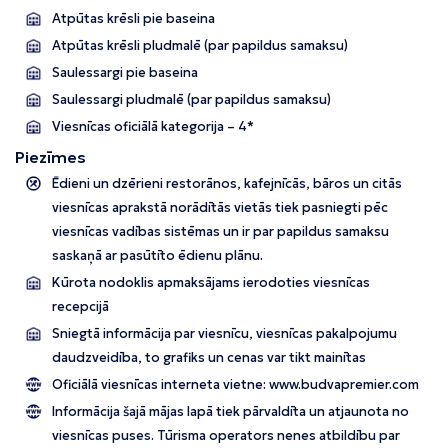
Tunisija
Atpūtas krēsli pie baseina
Albānija
Atpūtas krēsli pludmalē (par papildus samaksu)
Saulessargi pie baseina
Saulessargi pludmalē (par papildus samaksu)
Viesnīcas oficiālā kategorija – 4*
Piezīmes
Ēdieni un dzērieni restorānos, kafejnīcās, bāros un citās
viesnīcas aprakstā norādītās vietās tiek pasniegti pēc
viesnīcas vadības sistēmas un ir par papildus samaksu
saskaņā ar pasūtīto ēdienu plānu.
Kūrota nodoklis apmaksājams ierodoties viesnīcas
recepcijā
Sniegtā informācija par viesnīcu, viesnīcas pakalpojumu
daudzveidība, to grafiks un cenas var tikt mainītas
Oficiālā viesnīcas interneta vietne:
www.budvapremier.com
Informācija šajā mājas lapā tiek pārvaldīta un atjaunota no
viesnīcas puses. Tūrisma operators nenes atbildību par