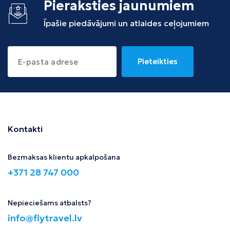
Pieraksties jaunumiem
Īpašie piedāvājumi un atlaides ceļojumiem
Pieteikties
Kontakti
Bezmaksas klientu apkalpošana
+371 28 747 000
Nepieciešams atbalsts?
info@flytravel.lv