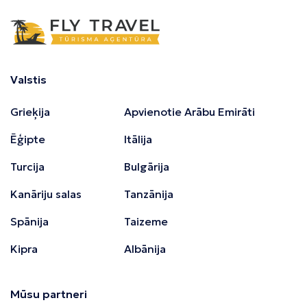
Valstis
Grieķija
Apvienotie Arābu Emirāti
Ēģipte
Itālija
Turcija
Bulgārija
Kanāriju salas
Tanzānija
Spānija
Taizeme
Kipra
Albānija
Mūsu partneri