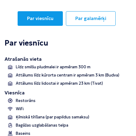
Taizeme
Turcija
Par viesnīcu
Par galamērķi
Apvienotie Arābu Emirāti
Itālija
Par viesnīcu
Kipra
Atrašanās vieta
Dominikānas Republika
Līdz smilšu pludmalei ir apmēram 300 m
Attālums līdz kūrorta centram ir apmēram 3 km (Budva)
Vjetnama
Attālums līdz lidostai ir apmēram 23 km (Tivat)
Tanzānija
Viesnīca
Bulgārija
Restorāns
WiFi
Melnkalne
Ķīmiskā tīrīšana (par papildus samaksu)
Šrilanka
Bagāžas uzglabāšanas telpa
Baseins