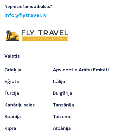
Nepieciešams atbalsts?
info@flytravel.lv
Valstis
Grieķija
Apvienotie Arābu Emirāti
Ēģipte
Itālija
Turcija
Bulgārija
Kanāriju salas
Tanzānija
Spānija
Taizeme
Kipra
Albānija