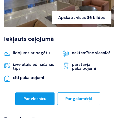
Apskatīt visas 36 bildes
Iekļauts ceļojumā
lidojums ar bagāžu
naktsmītne viesnīcā
izvēlētais ēdināšanas
pārstāvja
tips
pakalpojumi
citi pakalpojumi
Par viesnīcu
Par galamērķi