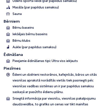
Ūdens sporta veidi (par papildus samaksu)
Masāža (par papildus samaksu)
Sauna
Bērniem
Bērnu baseins
Iekšējais bērnu baseins
Bērnu klubs
Aukle (par papildus samaksu)
Ēdināšana
Pieejamie ēdināšanas tipi: Ultra viss iekļauts
Piezīmes
Ēdieni un dzērieni restorānos, kafejnīcās, bāros un citās
viesnīcas aprakstā norādītās vietās tiek pasniegti pēc
viesnīcas vadības sistēmas un ir par papildus samaksu
saskaņā ar pasūtīto ēdienu plānu.
Sniegtā informācija par viesnīcu, viesnīcas pakalpojumu
daudzveidība, to grafiks un cenas var tikt mainītas