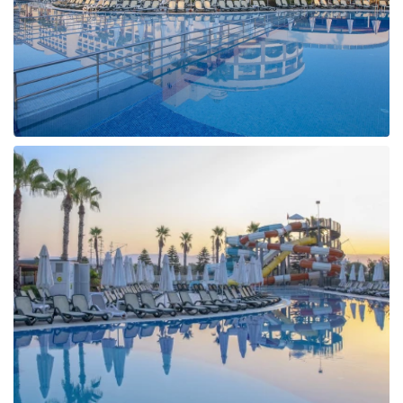
Taizeme
Turcija
Apvienotie Arābu Emirāti
Itālija
Kipra
Dominikānas Republika
Vjetnama
Tanzānija
Bulgārija
Melnkalne
Šrilanka