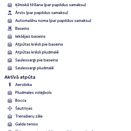
Ķīmiskā tīrīšana (par papildus samaksu)
Ārsts (par papildus samaksu)
Automašīnu noma (par papildus samaksu)
Baseins
Iekšējais baseins
Atpūtas krēsli pie baseina
Atpūtas krēsli pludmalē
Saulessargi pie baseina
Saulessargi pludmalē
Aktīvā atpūta
Aerobika
Pludmales volejbols
Bocca
Šautriņas
Trenažieru zāle
Galda teniss