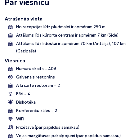
Par viesnīcu
Atrašanās vieta
No recepcijas līdz pludmalei ir apmēram 250 m
Attālums līdz kūrorta centram ir apmēram 7 km (Side)
Attālums līdz lidostai ir apmēram 70 km
(Antālija), 107 km
(Gazipaša)
Viesnīca
Numuru skaits – 406
Galvenais restorāns
A la carte restorāni – 2
Bāri – 4
Diskotēka
Konferenču zāles – 2
WiFi
Frizētava (par papildus samaksu)
Veļas mazgātavas pakalpojumi (par papildus samaksu)