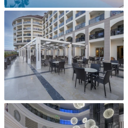
Tunisija
Albānija