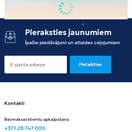
Tunisija
Albānija
Pieraksties jaunumiem
Īpašie piedāvājumi un atlaides ceļojumiem
Pieteikties
Kontakti
Bezmaksas klientu apkalpošana
+371 28 747 000