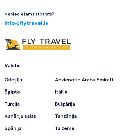
Nepieciešams atbalsts?
info@flytravel.lv
Valstis
Grieķija
Apvienotie Arābu Emirāti
Ēģipte
Itālija
Turcija
Bulgārija
Kanāriju salas
Tanzānija
Spānija
Taizeme