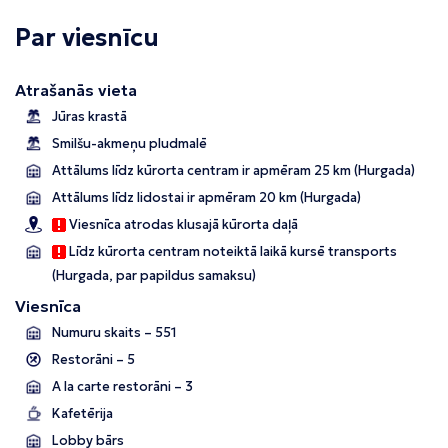
Par viesnīcu
Atrašanās vieta
Jūras krastā
Smilšu-akmeņu pludmalē
Attālums līdz kūrorta centram ir apmēram 25 km (Hurgada)
Attālums līdz lidostai ir apmēram 20 km (Hurgada)
Viesnīca atrodas klusajā kūrorta daļā
Līdz kūrorta centram noteiktā laikā kursē transports
(Hurgada, par papildus samaksu)
Viesnīca
Numuru skaits – 551
Restorāni – 5
A la carte restorāni – 3
Kafetērija
Lobby bārs