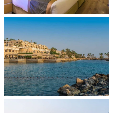
Tunisija
Albānija