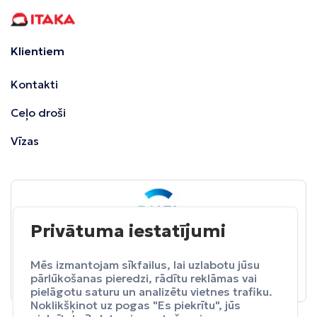
Klientiem
Kontakti
Ceļo droši
Vīzas
Privātuma iestatījumi
BALTA
ceļojumu apdrošināšana
Pasargā sevi no neparedzētiem izdevumeim.
Mēs izmantojam sīkfailus, lai uzlabotu jūsu
pārlūkošanas pieredzi, rādītu reklāmas vai
Apdrošināt
pielāgotu saturu un analizētu vietnes trafiku.
Noklikšķinot uz pogas "Es piekrītu", jūs