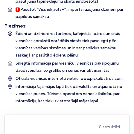
pasūtījuma (apmeklējumu skaits ierobežots)
Pasūtot "Viss iekļauts+", importa ražojuma dzērieni par
papildus samaksu
Piezīmes
Ēdieni un dzērieni restorānos, kafejnīcās, bāros un citās
viesnīcas aprakstā norādītās vietās tiek pasniegti pēc
viesnīcas vadības sistēmas un ir par papildus samaksu
saskaņā ar pasūtīto ēdienu plānu.
Sniegtā informācija par viesnīcu, viesnīcas pakalpojumu
daudzveidība, to grafiks un cenas var tikt mainītas
Oficiālā viesnīcas interneta vietne:
www.pickalbatros.com
Informācija šajā mājas lapā tiek pārvaldīta un atjaunota no
viesnīcas puses. Tūrisma operators nenes atbildību par
informāciju, kas tiek izvietota šajā mājas lapā.
0 rezultāti