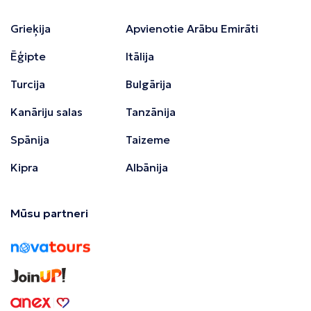
Grieķija
Apvienotie Arābu Emirāti
Ēģipte
Itālija
Turcija
Bulgārija
Kanāriju salas
Tanzānija
Spānija
Taizeme
Kipra
Albānija
Mūsu partneri