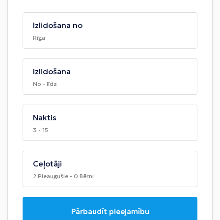
Izlidošana no
Rīga
Izlidošana
No - līdz
Naktis
3 - 15
Ceļotāji
2 Pieaugušie - 0 Bērni
Pārbaudīt pieejamību