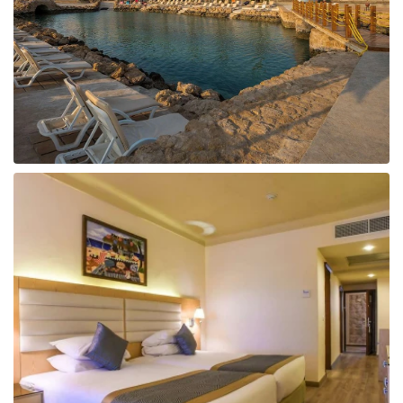
Taizeme
Turcija
Apvienotie Arābu Emirāti
Itālija
Kipra
Dominikānas Republika
Vjetnama
Tanzānija
Bulgārija
Melnkalne
Šrilanka