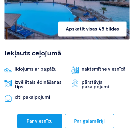
Apskatīt visas 48 bildes
Iekļauts ceļojumā
lidojums ar bagāžu
naktsmītne viesnīcā
izvēlētais ēdināšanas
pārstāvja
tips
pakalpojumi
citi pakalpojumi
Par viesnīcu
Par galamērķi