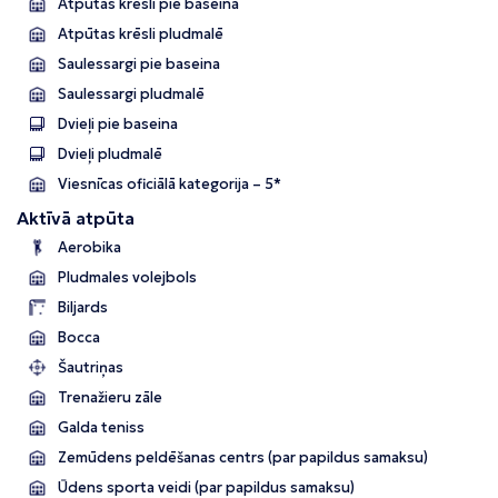
Atpūtas krēsli pie baseina
Atpūtas krēsli pludmalē
Saulessargi pie baseina
Saulessargi pludmalē
Dvieļi pie baseina
Dvieļi pludmalē
Viesnīcas oficiālā kategorija – 5*
Aktīvā atpūta
Aerobika
Pludmales volejbols
Biljards
Bocca
Šautriņas
Trenažieru zāle
Galda teniss
Zemūdens peldēšanas centrs (par papildus samaksu)
Ūdens sporta veidi (par papildus samaksu)