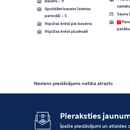
Baseini – 9
samaks
Apsildāmi baseini (ziemas
Sauna 
periodā) – 5
Perio
Atpūtas krēsli pie baseina
pasāku
Atpūtas krēsli pludmalē
Neviens piedāvājums netika atrasts
Pieraksties jaunu
Īpašie piedāvājumi un atlaides