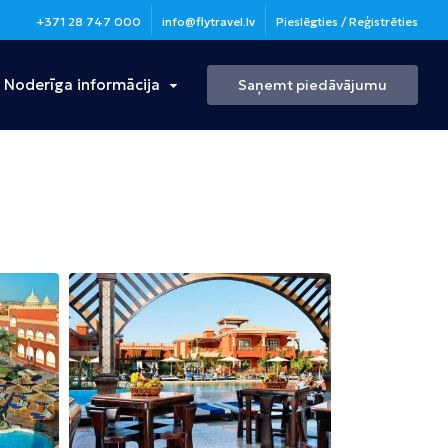
+371 28 747 000
info@flytravel.lv
Pieslēgties / Reģistrēties
Noderīga informācija
Saņemt piedāvājumu
Turcija
Antālija
Bulgārija
Burgasa