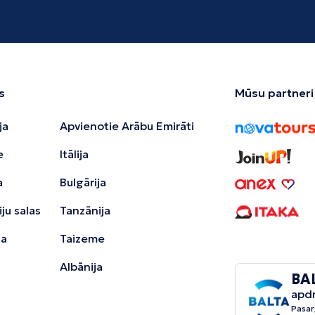
s
Mūsu partneri
ja
Apvienotie Arābu Emirāti
e
Itālija
a
Bulgārija
ju salas
Tanzānija
ja
Taizeme
Albānija
BA
apd
Pasar