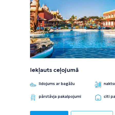
Tivata
Kolombo
Enfida
Iekļauts ceļojumā
lidojums ar bagāžu
nakts
pārstāvja pakalpojumi
citi 