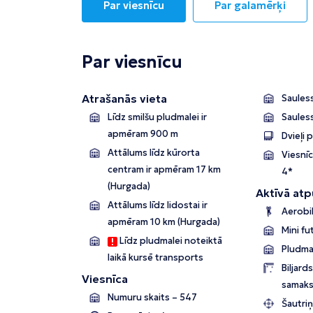
Par viesnīcu
Par galamērķi
Par viesnīcu
Atrašanās vieta
Sauless
Līdz smilšu pludmalei ir
Saules
apmēram 900 m
Dvieļi 
Attālums līdz kūrorta
Viesnīc
centram ir apmēram 17 km
4*
(Hurgada)
Aktīvā atp
Attālums līdz lidostai ir
Aerobi
apmēram 10 km (Hurgada)
Mini fu
Līdz pludmalei noteiktā
Pludma
laikā kursē transports
Biljard
Viesnīca
samaks
Numuru skaits – 547
Šautri