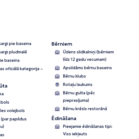
Bērniem
argi pie baseina
sargi pludmalē
Ūdens slidkalniņi (bērniem
līdz 12 gadu vecumam)
pie baseina
Apsildāms bērnu baseins
as oficiālā kategorija –
Bērnu klubs
Rotaļu laukums
ūta
Bērnu gulta (pēc
ka
pieprasījuma)
tbols
Bērnu krēsls restorānā
les volejbols
Ēdināšana
s (par papildus
u)
Pieejamie ēdināšanas tipi:
Viss iekļauts
ņas