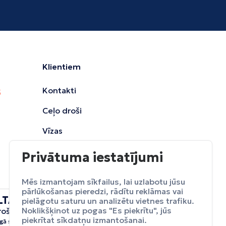
Klientiem
Kontakti
Ceļo droši
Vīzas
Privātuma iestatījumi
Mēs izmantojam sīkfailus, lai uzlabotu jūsu
pārlūkošanas pieredzi, rādītu reklāmas vai
LTA
pielāgotu saturu un analizētu vietnes trafiku.
ceļojumu
Noklikšķinot uz pogas "Es piekrītu", jūs
rošināšana
Apdrošināt
piekrītat sīkdatņu izmantošanai.
gā sevi no neparedzētiem