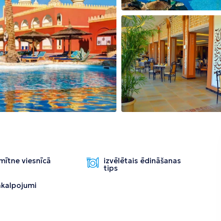
Tirāna
mītne viesnīcā
izvēlētais ēdināšanas
tips
pakalpojumi