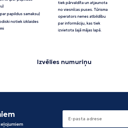
tiek pārvaldīta un atjaunota
u)
no viesnīcas puses. Tūrisma
(par papildus samaksu)
operators nenes atbildību
diski notiek izklaides
par informāciju, kas tiek
mi
izvietota šajā mājas lapā.
Izvēlies numuriņu
miem
 ceļojumiem