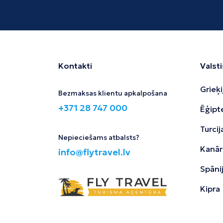
Kontakti
Valsti
Grieķi
Bezmaksas klientu apkalpošana
+371 28 747 000
Ēģipt
Turcij
Nepieciešams atbalsts?
Kanāri
info@flytravel.lv
Spāni
Kipra