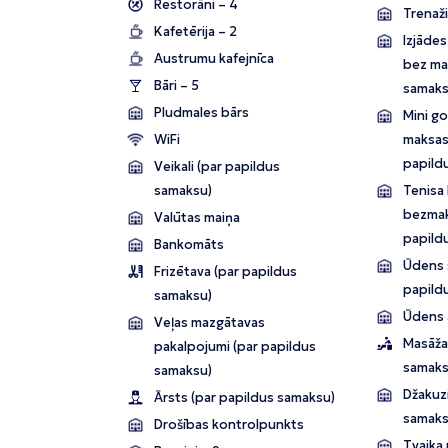
Restorāni – 4
Trenaži
Kafetērija – 2
Izjādes
Austrumu kafejnīca
bez ma
Bāri – 5
samaks
Pludmales bārs
Mini go
WiFi
maksas
papild
Veikali (par papildus
samaksu)
Tenisa
bezmak
Valūtas maiņa
papild
Bankomāts
Ūdens s
Frizētava (par papildus
papild
samaksu)
Ūdens 
Veļas mazgātavas
Masāža
pakalpojumi (par papildus
samaks
samaksu)
Džakuzi
Ārsts (par papildus samaksu)
samaks
Drošības kontrolpunkts
Tvaika 