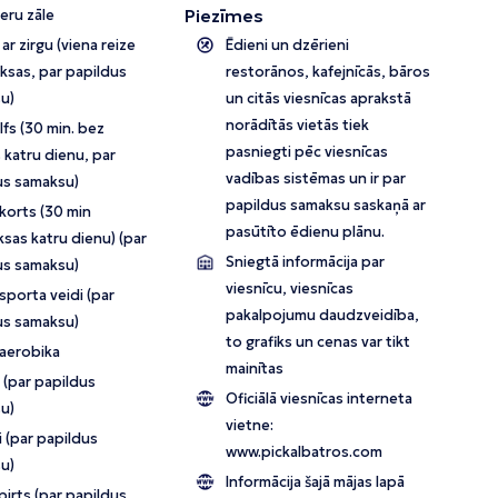
Piezīmes
eru zāle
 ar zirgu (viena reize
Ēdieni un dzērieni
ksas, par papildus
restorānos, kafejnīcās, bāros
u)
un citās viesnīcas aprakstā
norādītās vietās tiek
lfs (30 min. bez
pasniegti pēc viesnīcas
 katru dienu, par
vadības sistēmas un ir par
us samaksu)
papildus samaksu saskaņā ar
 korts
(30 min
pasūtīto ēdienu plānu.
sas katru dienu)
(par
Sniegtā informācija par
us samaksu)
viesnīcu, viesnīcas
porta veidi (par
pakalpojumu daudzveidība,
us samaksu)
to grafiks un cenas var tikt
aerobika
mainītas
 (par papildus
Oficiālā viesnīcas interneta
u)
vietne:
 (par papildus
www.pickalbatros.com
u)
Informācija šajā mājas lapā
pirts (par papildus