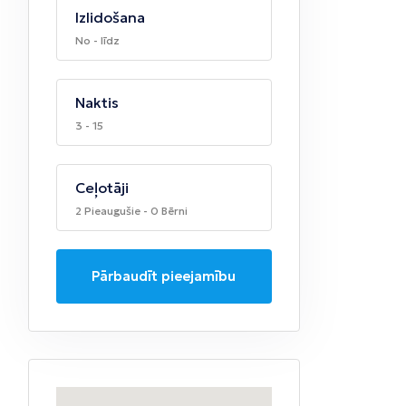
Izlidošana
No - līdz
Naktis
3 - 15
Ceļotāji
2 Pieaugušie - 0 Bērni
Pārbaudīt pieejamību