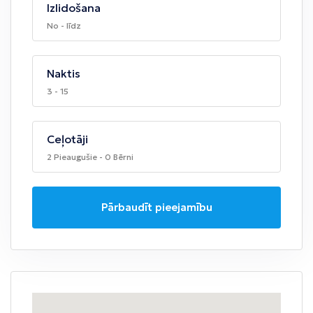
Izlidošana
No - līdz
Naktis
3 - 15
Ceļotāji
2 Pieaugušie - 0 Bērni
Pārbaudīt pieejamību