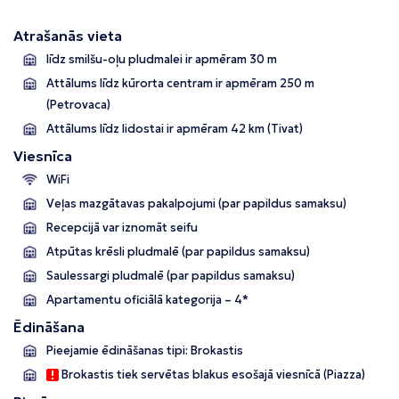
Atrašanās vieta
līdz smilšu-oļu pludmalei ir apmēram 30 m
Attālums līdz kūrorta centram ir apmēram 250 m
(Petrovaca)
Attālums līdz lidostai ir apmēram 42 km (Tivat)
Viesnīca
WiFi
Veļas mazgātavas pakalpojumi (par papildus samaksu)
Recepcijā var iznomāt seifu
Atpūtas krēsli pludmalē (par papildus samaksu)
Saulessargi pludmalē (par papildus samaksu)
Apartamentu oficiālā kategorija – 4*
Ēdināšana
Pieejamie ēdināšanas tipi: Brokastis
Brokastis tiek servētas blakus esošajā viesnīcā (Piazza)