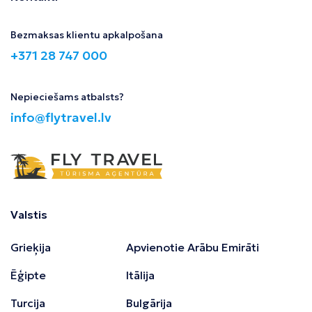
Bezmaksas klientu apkalpošana
+371 28 747 000
Nepieciešams atbalsts?
info@flytravel.lv
Valstis
Grieķija
Apvienotie Arābu Emirāti
Ēģipte
Itālija
Turcija
Bulgārija