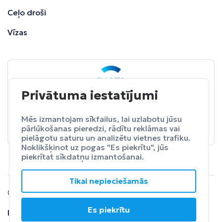
Ceļo droši
Vīzas
Privātuma iestatījumi
BALTA
ceļojumu apdrošināšana
Pasargā sevi no neparedzētiem izdevumeim.
Mēs izmantojam sīkfailus, lai uzlabotu jūsu
pārlūkošanas pieredzi, rādītu reklāmas vai
Apdrošināt
pielāgotu saturu un analizētu vietnes trafiku.
Noklikšķinot uz pogas "Es piekrītu", jūs
piekrītat sīkdatņu izmantošanai.
Tikai nepieciešamās
© 2024 SIA Fly Travel.
Es piekrītu
Privātuma
Lietošanas
Atteikuma