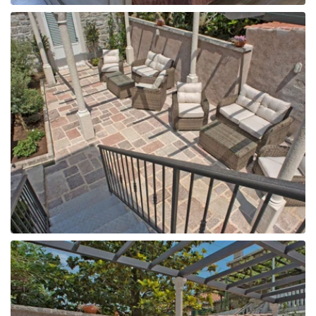
Tunisija
Albānija