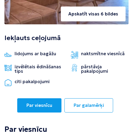
Apskatīt visas 6 bildes
Iekļauts ceļojumā
lidojums ar bagāžu
naktsmītne viesnīcā
izvēlētais ēdināšanas
pārstāvja
tips
pakalpojumi
citi pakalpojumi
Par viesnīcu
Par galamērķi
Par viesnīcu