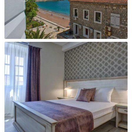
Taizeme
Turcija
Apvienotie Arābu Emirāti
Itālija
Kipra
Dominikānas Republika
Vjetnama
Tanzānija
Bulgārija
Melnkalne
Šrilanka