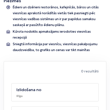
Piezīmes
Ēdieni un dzērieni restorānos, kafejnīcās, bāros un citās
viesnīcas aprakstā norādītās vietās tiek pasniegti pēc
viesnīcas vadības sistēmas un ir par papildus samaksu
saskaņā ar pasūtīto ēdienu plānu.
Kūrota nodoklis apmaksājams ierodoties viesnīcas
recepcijā
Sniegtā informācija par viesnīcu, viesnīcas pakalpojumu
daudzveidība, to grafiks un cenas var tikt mainītas
0 rezultāti
Izlidošana no
Rīga