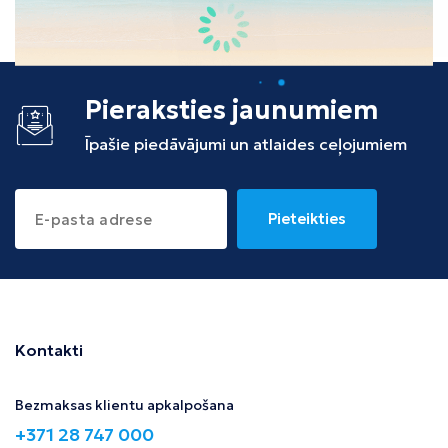
Tunisija
Albānija
Pieraksties jaunumiem
Īpašie piedāvājumi un atlaides ceļojumiem
Pieteikties
Kontakti
Bezmaksas klientu apkalpošana
+371 28 747 000