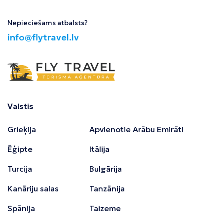
Nepieciešams atbalsts?
info@flytravel.lv
Valstis
Grieķija
Apvienotie Arābu Emirāti
Ēģipte
Itālija
Turcija
Bulgārija
Kanāriju salas
Tanzānija
Spānija
Taizeme