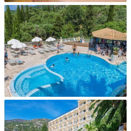
Tunisija
Albānija