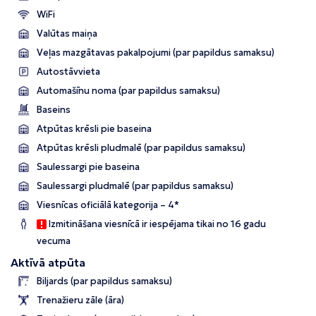
WiFi
Valūtas maiņa
Veļas mazgātavas pakalpojumi (par papildus samaksu)
Autostāvvieta
Automašīnu noma (par papildus samaksu)
Baseins
Atpūtas krēsli pie baseina
Atpūtas krēsli pludmalē (par papildus samaksu)
Saulessargi pie baseina
Saulessargi pludmalē (par papildus samaksu)
Viesnīcas oficiālā kategorija – 4*
Izmitināšana viesnīcā ir iespējama tikai no 16 gadu
vecuma
Aktīvā atpūta
Biljards (par papildus samaksu)
Trenažieru zāle (āra)