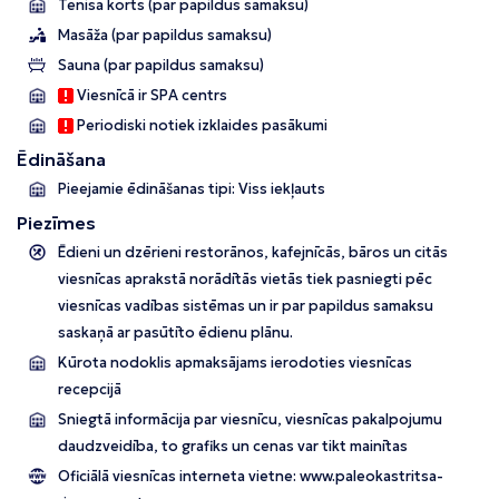
Tenisa korts (par papildus samaksu)
Masāža (par papildus samaksu)
Sauna (par papildus samaksu)
Viesnīcā ir SPA centrs
Periodiski notiek izklaides pasākumi
Ēdināšana
Pieejamie ēdināšanas tipi: Viss iekļauts
Piezīmes
Ēdieni un dzērieni restorānos, kafejnīcās, bāros un citās
viesnīcas aprakstā norādītās vietās tiek pasniegti pēc
viesnīcas vadības sistēmas un ir par papildus samaksu
saskaņā ar pasūtīto ēdienu plānu.
Kūrota nodoklis apmaksājams ierodoties viesnīcas
recepcijā
Sniegtā informācija par viesnīcu, viesnīcas pakalpojumu
daudzveidība, to grafiks un cenas var tikt mainītas
Oficiālā viesnīcas interneta vietne:
www.paleokastritsa-