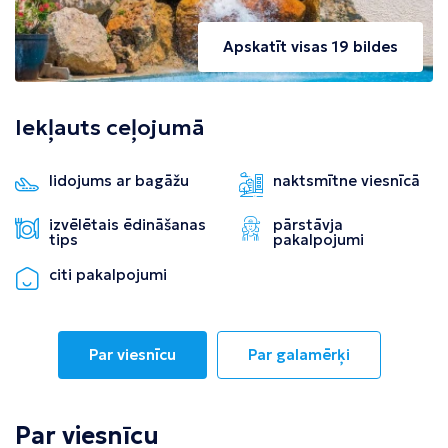
Apskatīt visas 19 bildes
Iekļauts ceļojumā
lidojums ar bagāžu
naktsmītne viesnīcā
izvēlētais ēdināšanas
pārstāvja
tips
pakalpojumi
citi pakalpojumi
Par viesnīcu
Par galamērķi
Par viesnīcu