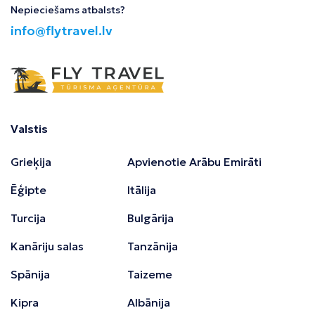
Nepieciešams atbalsts?
info@flytravel.lv
Valstis
Grieķija
Apvienotie Arābu Emirāti
Ēģipte
Itālija
Turcija
Bulgārija
Kanāriju salas
Tanzānija
Spānija
Taizeme
Kipra
Albānija