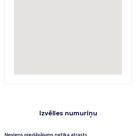
Izvēlies numuriņu
Neviens piedāvājums netika atrasts