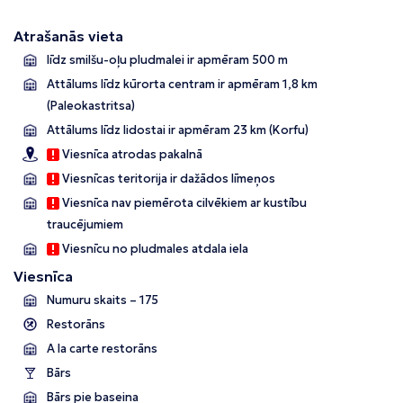
Atrašanās vieta
līdz smilšu-oļu pludmalei ir apmēram 500 m
Attālums līdz kūrorta centram ir apmēram 1,8 km
(Paleokastritsa)
Attālums līdz lidostai ir apmēram 23 km (Korfu)
Viesnīca atrodas pakalnā
Viesnīcas teritorija ir dažādos līmeņos
Viesnīca nav piemērota cilvēkiem ar kustību
traucējumiem
Viesnīcu no pludmales atdala iela
Viesnīca
Numuru skaits – 175
Restorāns
A la carte restorāns
Bārs
Bārs pie baseina