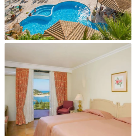
Taizeme
Turcija
Apvienotie Arābu Emirāti
Itālija
Kipra
Dominikānas Republika
Vjetnama
Tanzānija
Bulgārija
Melnkalne
Šrilanka