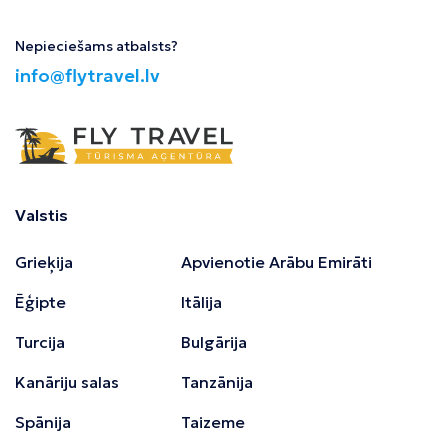
Nepieciešams atbalsts?
info@flytravel.lv
Valstis
Grieķija
Apvienotie Arābu Emirāti
Ēģipte
Itālija
Turcija
Bulgārija
Kanāriju salas
Tanzānija
Spānija
Taizeme