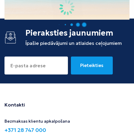
Tunisija
Albānija
Pieraksties jaunumiem
Īpašie piedāvājumi un atlaides ceļojumiem
Pieteikties
Kontakti
Bezmaksas klientu apkalpošana
+371 28 747 000