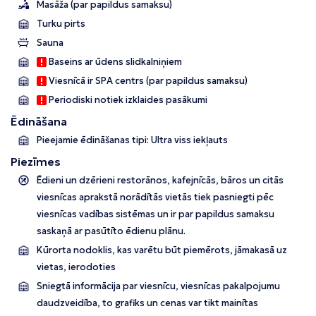
Masāža (par papildus samaksu)
Turku pirts
Sauna
Baseins ar ūdens slidkalniņiem
Viesnīcā ir SPA centrs (par papildus samaksu)
Periodiski notiek izklaides pasākumi
Ēdināšana
Pieejamie ēdināšanas tipi: Ultra viss iekļauts
Piezīmes
Ēdieni un dzērieni restorānos, kafejnīcās, bāros un citās
viesnīcas aprakstā norādītās vietās tiek pasniegti pēc
viesnīcas vadības sistēmas un ir par papildus samaksu
saskaņā ar pasūtīto ēdienu plānu.
Kūrorta nodoklis, kas varētu būt piemērots, jāmakasā uz
vietas, ierodoties
Sniegtā informācija par viesnīcu, viesnīcas pakalpojumu
daudzveidība, to grafiks un cenas var tikt mainītas