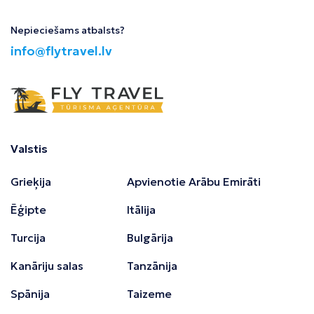
Nepieciešams atbalsts?
info@flytravel.lv
Valstis
Grieķija
Apvienotie Arābu Emirāti
Ēģipte
Itālija
Turcija
Bulgārija
Kanāriju salas
Tanzānija
Spānija
Taizeme