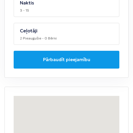
Naktis
3 - 15
Ceļotāji
2 Pieaugušie - 0 Bērni
Pārbaudīt pieejamību