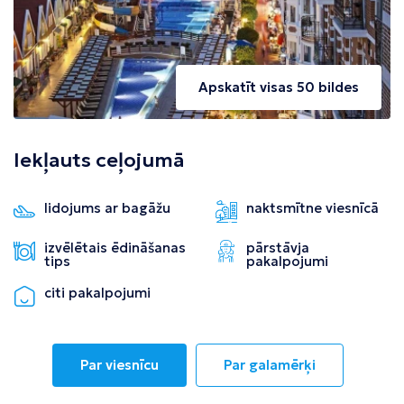
Apskatīt visas 50 bildes
Iekļauts ceļojumā
lidojums ar bagāžu
naktsmītne viesnīcā
izvēlētais ēdināšanas
pārstāvja
tips
pakalpojumi
citi pakalpojumi
Par viesnīcu
Par galamērķi