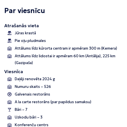
Par viesnīcu
Atrašanās vieta
Jūras krastā
Pie oļu pludmales
Attālums līdz kūrorta centram ir apmēram 300 m (Kemera)
Attālums līdz lidostai ir apmēram 60 km (Antālija), 225 km
(Gazipaša)
Viesnīca
Daļēji renovēta 2024 g
Numuru skaits – 526
Galvenais restorāns
A la carte restorāns (par papildus samaksu)
Bāri – 7
Uzkodu bāri – 3
Konferenču centrs