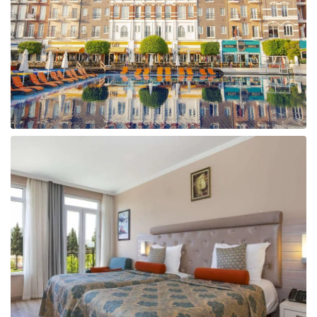
Taizeme
Turcija
Apvienotie Arābu Emirāti
Itālija
Kipra
Dominikānas Republika
Vjetnama
Tanzānija
Bulgārija
Melnkalne
Šrilanka