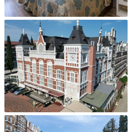
Tunisija
Albānija