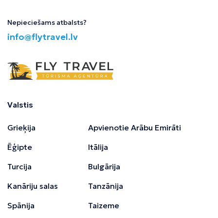
Nepieciešams atbalsts?
info@flytravel.lv
Valstis
Grieķija
Apvienotie Arābu Emirāti
Ēģipte
Itālija
Turcija
Bulgārija
Kanāriju salas
Tanzānija
Spānija
Taizeme