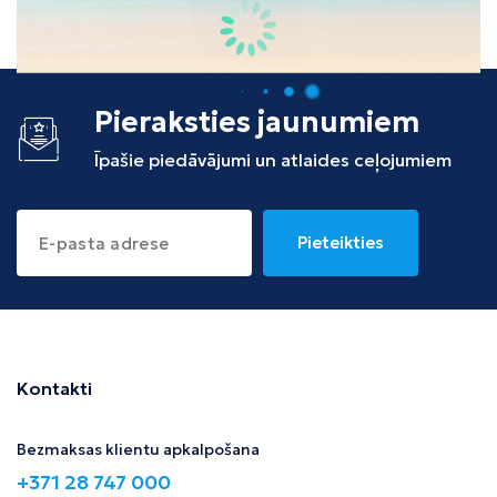
Tunisija
Albānija
Pieraksties jaunumiem
Īpašie piedāvājumi un atlaides ceļojumiem
Pieteikties
Kontakti
Bezmaksas klientu apkalpošana
+371 28 747 000