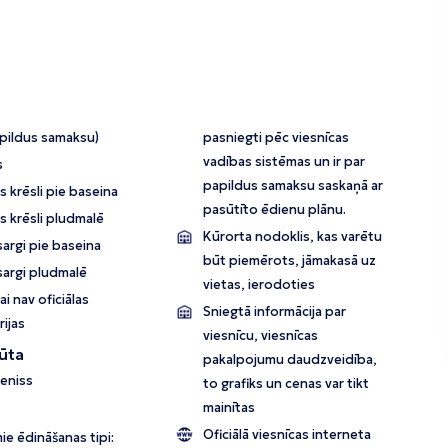
apildus samaksu)
pasniegti pēc viesnīcas
vadības sistēmas un ir par
s
papildus samaksu saskaņā ar
 krēsli pie baseina
pasūtīto ēdienu plānu.
s krēsli pludmalē
Kūrorta nodoklis, kas varētu
argi pie baseina
būt piemērots, jāmakasā uz
sargi pludmalē
vietas, ierodoties
ai nav oficiālas
Sniegtā informācija par
ijas
viesnīcu, viesnīcas
ūta
pakalpojumu daudzveidība,
teniss
to grafiks un cenas var tikt
mainītas
Oficiālā viesnīcas interneta
ie ēdināšanas tipi: