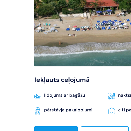
Tivata
Kolombo
Enfida
Iekļauts ceļojumā
lidojums ar bagāžu
nakts
pārstāvja pakalpojumi
citi 