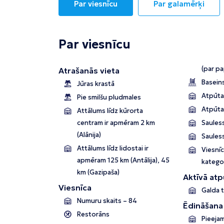
Par viesnīcu
Par galamērķi
Par viesnīcu
(par p
Atrašanās vieta
Basein
Jūras krastā
Atpūtas
Pie smilšu pludmales
Atpūta
Attālums līdz kūrorta
centram ir apmēram 2 km
Sauless
(Alānija)
Saules
Attālums līdz lidostai ir
Viesnīc
apmēram 125 km (Antālija), 45
kategor
km (Gazipaša)
Aktīvā atp
Viesnīca
Galda 
Numuru skaits – 84
Ēdināšana
Restorāns
Pieejam