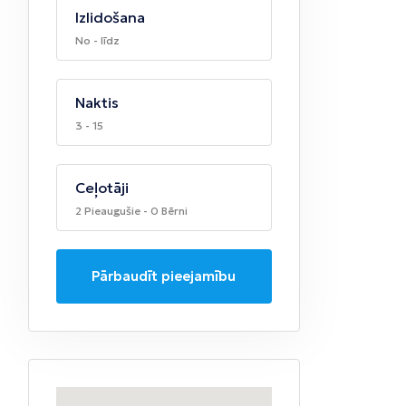
Izlidošana
No - līdz
Naktis
3 - 15
Ceļotāji
2 Pieaugušie - 0 Bērni
Pārbaudīt pieejamību