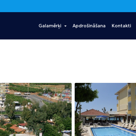
Galamērķi
Apdrošināšana
Kontakti
s
Ēģipte
Portugāle
Taizeme
Hurgada
Madeira
Bangkoka
Šarm eš Šeiha
Puketa
Dominikānas
Vjetnama
Tanzānija
Republika
Hošimina
Zanzibāra
Punta Kana
Albānija