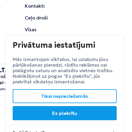
Kontakti
Ceļo droši
Vīzas
Privātuma iestatījumi
Mēs izmantojam sīkfailus, lai uzlabotu jūsu
pārlūkošanas pieredzi, rādītu reklāmas vai
LTA
pielāgotu saturu un analizētu vietnes trafiku.
ceļojumu
Noklikšķinot uz pogas "Es piekrītu", jūs
rošināšana
Apdrošināt
piekrītat sīkdatņu izmantošanai.
gā sevi no neparedzētiem
umeim.
Tikai nepieciešamās
Es piekrītu