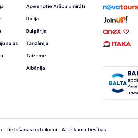
ja
Apvienotie Arābu Emirāti
e
Itālija
a
Bulgārija
ju salas
Tanzānija
ja
Taizeme
Albānija
BA
apd
Pasar
izdev
a
Lietošanas noteikumi
Atteikuma tiesības