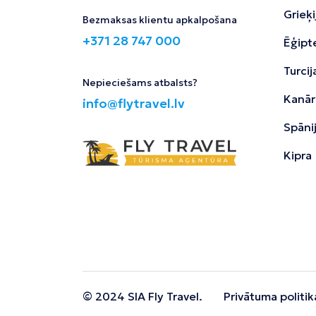
Grieķi
Bezmaksas klientu apkalpošana
+371 28 747 000
Ēģipt
Turcij
Nepieciešams atbalsts?
Kanāri
info@flytravel.lv
Spāni
Kipra
© 2024 SIA Fly Travel.
Privātuma politik