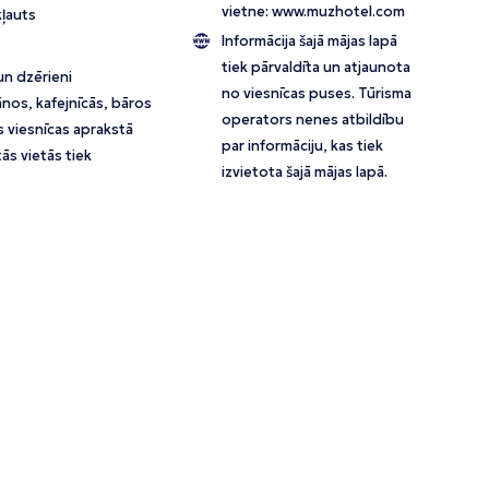
vietne:
www.muzhotel.com
kļauts
Informācija šajā mājas lapā
tiek pārvaldīta un atjaunota
un dzērieni
no viesnīcas puses. Tūrisma
nos, kafejnīcās, bāros
operators nenes atbildību
s viesnīcas aprakstā
par informāciju, kas tiek
ās vietās tiek
izvietota šajā mājas lapā.