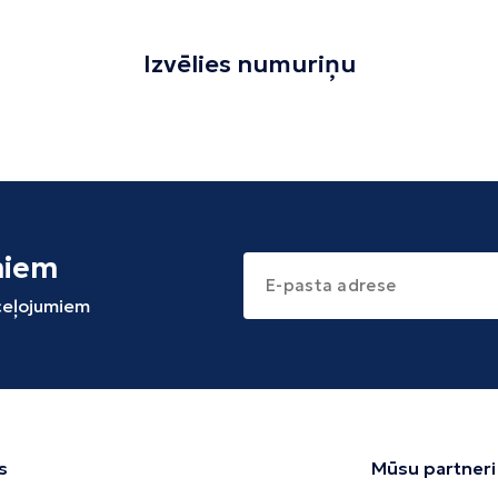
Izvēlies numuriņu
miem
 ceļojumiem
s
Mūsu partneri