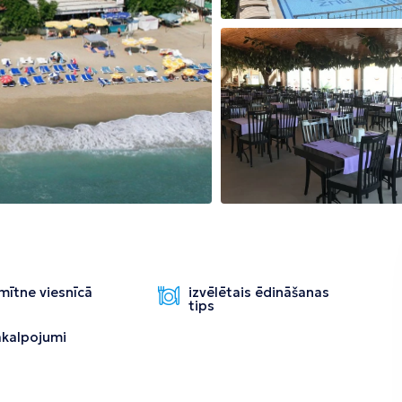
Tirāna
mītne viesnīcā
izvēlētais ēdināšanas
tips
pakalpojumi