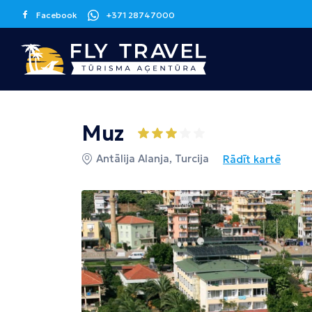
Facebook
+371 28747000
Grieķija
Spānija
Kanāriju sala
Muz
Korfu
Malaga
Tenerife
Antālija Alanja, Turcija
Rādīt kartē
Krēta
Barselona
Grankanārija
Maljorka
Apvienotie
Itālija
Kipra
Arābu Emirāti
Sicīlija
Larnaka
Dubaija
Melnkalne
Šrilanka
Tunisija