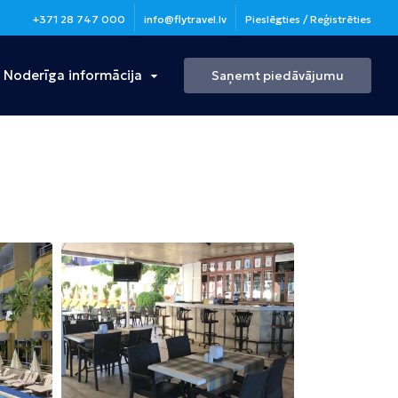
+371 28 747 000
info@flytravel.lv
Pieslēgties / Reģistrēties
Noderīga informācija
Saņemt piedāvājumu
Turcija
Antālija
Bulgārija
Burgasa