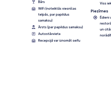
Bārs
Viss ie
WiFi (noteiktās viesnīcas
Piezīmes
telpās, par papildus
Ēdieni 
samaksu)
restorā
Ārsts (par papildus samaksu)
un citā
Autostāvvieta
norādīt
Recepcijā var iznomāt seifu