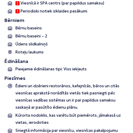
Viesnīcā ir SPA centrs (par papildus samaksu)
Periodiski notiek izklaides pasākumi
Bērniem
Bērnu baseins
Bērnu baseini – 2
Ūdens slidkalniņš
Rotaļu laukums
Ēdināšana
Pieejamie ēdināšanas tipi: Viss iekļauts
Piezīmes
Ēdieni un dzērieni restorānos, kafejnīcās, bāros un citās
viesnīcas aprakstā norādītās vietās tiek pasniegti pēc
viesnīcas vadības sistēmas un ir par papildus samaksu
saskaņā ar pasūtīto ēdienu plānu.
Kūrorta nodoklis, kas varētu būt piemērots, jāmakasā uz
vietas, ierodoties
Sniegtā informācija par viesnīcu, viesnīcas pakalpojumu