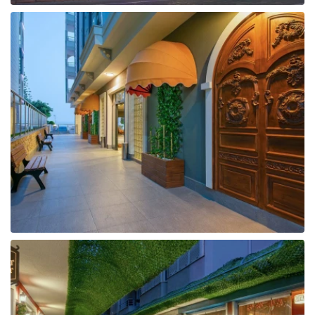
Tunisija
Albānija