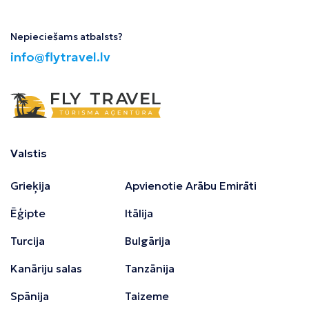
Nepieciešams atbalsts?
info@flytravel.lv
Valstis
Grieķija
Apvienotie Arābu Emirāti
Ēģipte
Itālija
Turcija
Bulgārija
Kanāriju salas
Tanzānija
Spānija
Taizeme