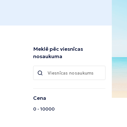
Tivata
Kolombo
Enfida
Meklē pēc viesnīcas
nosaukuma
Cena
0 - 10000