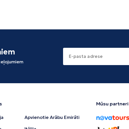
miem
 ceļojumiem
s
Mūsu partneri
ja
Apvienotie Arābu Emirāti
e
Itālija