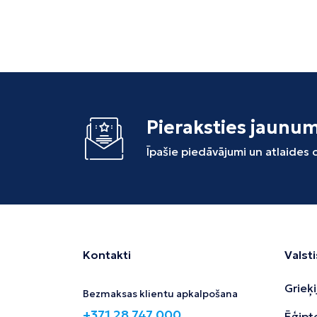
Pieraksties jaunu
Īpašie piedāvājumi un atlaides
Kontakti
Valsti
Grieķi
Bezmaksas klientu apkalpošana
+371 28 747 000
Ēģipt