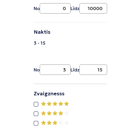
No
Līdz
Naktis
3 - 15
No
Līdz
Zvaigznesss