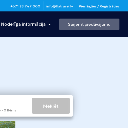
+371 28 747 000
info@flytravel.lv
Pieslēgties / Reģistrēties
Noderīga informācija
Saņemt piedāvājumu
Turcija
Antālija
Bulgārija
Burgasa
Meklēt
 - 0 Bērns