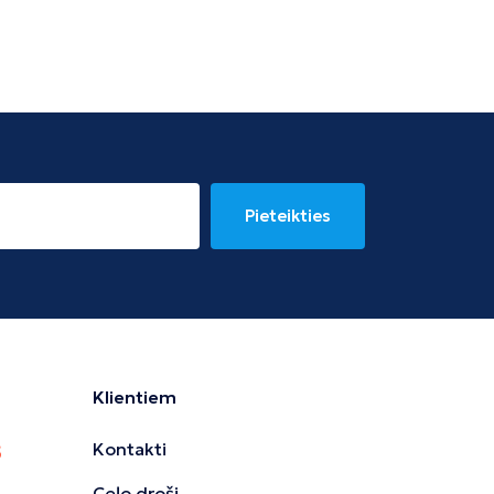
Pieteikties
Klientiem
Kontakti
Ceļo droši