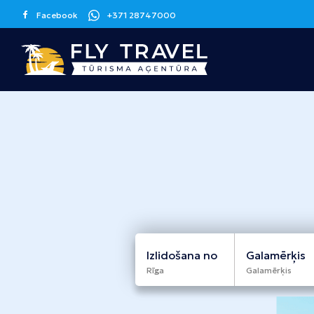
Facebook
+371 28747000
Grieķija
Spānija
Kanāriju sala
Korfu
Malaga
Tenerife
Krēta
Barselona
Grankanārija
Maljorka
Apvienotie
Itālija
Kipra
Arābu Emirāti
Sicīlija
Larnaka
Izlidošana no
Galamērķis
Dubaija
Rīga
Galamērķis
Melnkalne
Šrilanka
Tunisija