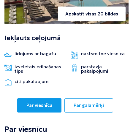
Apskatīt visas 20 bildes
Iekļauts ceļojumā
lidojums ar bagāžu
naktsmītne viesnīcā
izvēlētais ēdināšanas
pārstāvja
tips
pakalpojumi
citi pakalpojumi
Par viesnīcu
Par galamērķi
Par viesnīcu