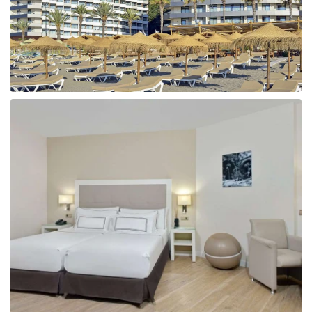
Taizeme
Turcija
Apvienotie Arābu Emirāti
Itālija
Kipra
Dominikānas Republika
Vjetnama
Tanzānija
Bulgārija
Melnkalne
Šrilanka