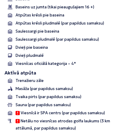
Baseins uz jumta (tikai pieaugušajiem 16 +)
Atpūtas krēsli pie baseina
Atpūtas krēsli pludmalē (par papildus samaksu)
Saulessargi pie baseina
Saulessargi pludmalē (par papildus samaksu)
Dvieļi pie baseina
Dvieļi pludmalē
Viesnīcas oficiālā kategorija – 4*
Aktīvā atpūta
Trenažieru zāle
Masāža (par papildus samaksu)
Tvaika pirts (par papildus samaksu)
Sauna (par papildus samaksu)
Viesnīcā ir SPA centrs (par papildus samaksu)
Netālu no viesnīcas atrodas golfa laukums (3 km
attālumā, par papildus samaksu)