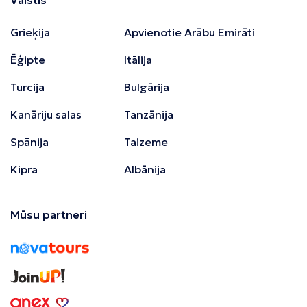
Grieķija
Apvienotie Arābu Emirāti
Ēģipte
Itālija
Turcija
Bulgārija
Kanāriju salas
Tanzānija
Spānija
Taizeme
Kipra
Albānija
Mūsu partneri