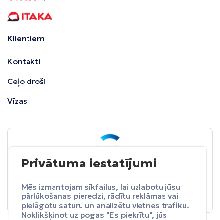
Klientiem
Kontakti
Ceļo droši
Vīzas
Privātuma iestatījumi
BALTA
ceļojumu apdrošināšana
Pasargā sevi no neparedzētiem izdevumeim.
Mēs izmantojam sīkfailus, lai uzlabotu jūsu
pārlūkošanas pieredzi, rādītu reklāmas vai
Apdrošināt
pielāgotu saturu un analizētu vietnes trafiku.
Noklikšķinot uz pogas "Es piekrītu", jūs