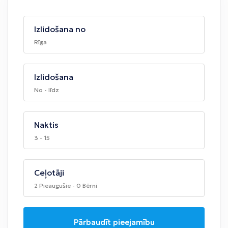
Izlidošana no
Rīga
Izlidošana
No - līdz
Naktis
3 - 15
Ceļotāji
2 Pieaugušie - 0 Bērni
Pārbaudīt pieejamību