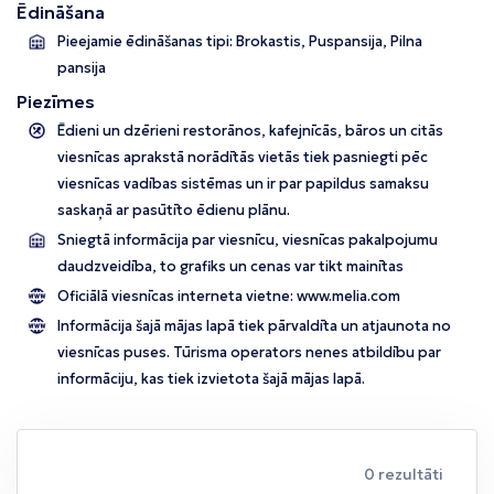
Ēdināšana
Pieejamie ēdināšanas tipi: Brokastis, Puspansija, Pilna
pansija
Piezīmes
Ēdieni un dzērieni restorānos, kafejnīcās, bāros un citās
viesnīcas aprakstā norādītās vietās tiek pasniegti pēc
viesnīcas vadības sistēmas un ir par papildus samaksu
saskaņā ar pasūtīto ēdienu plānu.
Sniegtā informācija par viesnīcu, viesnīcas pakalpojumu
daudzveidība, to grafiks un cenas var tikt mainītas
Oficiālā viesnīcas interneta vietne:
www.melia.com
Informācija šajā mājas lapā tiek pārvaldīta un atjaunota no
viesnīcas puses. Tūrisma operators nenes atbildību par
informāciju, kas tiek izvietota šajā mājas lapā.
0 rezultāti