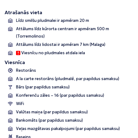
Atrašanās vieta
Līdz smilšu pludmalei ir apmēram 20 m
Attālums līdz kūrorta centram ir apmēram 500 m
(Torremolinos)
Attālums līdz lidostai ir apmēram 7 km
(Malaga)
Viesnīcu no pludmales atdala iela
Viesnīca
Restorāns
A la carte restorāns (pludmalē, par papildus samaksu)
Bārs (par papildus samaksu)
Konferenču zāles – 16 (par papildus samaksu)
WiFi
Valūtas maiņa (par papildus samaksu)
Bankomāts (par papildus samaksu)
Veļas mazgātavas pakalpojumi (par papildus samaksu)
Baseins