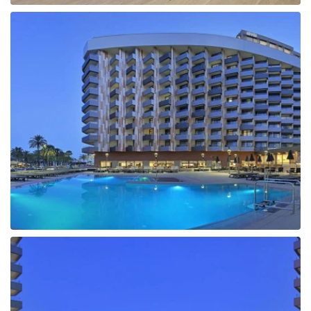
Tunisija
Albānija