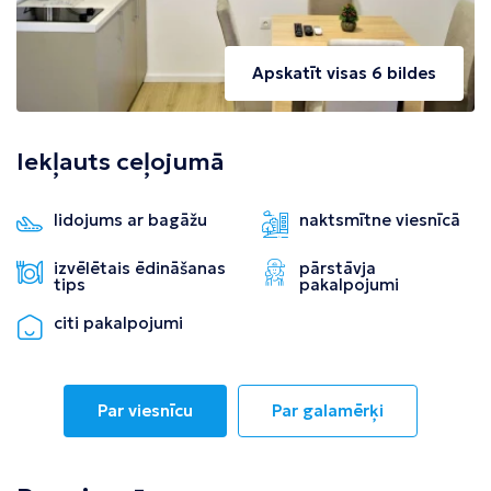
Apskatīt visas 6 bildes
Iekļauts ceļojumā
lidojums ar bagāžu
naktsmītne viesnīcā
izvēlētais ēdināšanas
pārstāvja
tips
pakalpojumi
citi pakalpojumi
Par viesnīcu
Par galamērķi