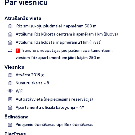
Par viesnīcu
Atrašanās vieta
līdz smilšu-oļu pludmalei ir apmēram 500 m
Attālums līdz kūrorta centram ir apmēram 1 km (Budva)
Attālums līdz lidostai ir apmēram 21 km (Tivat)
Transfērs neapstājas pie pašiem apartamentiem,
viesiem līdz apartamentiem jāiet kājām 250 m
Viesnīca
Atvērta 2019 g
Numuru skaits – 8
WiFi
Autostāvvieta (nepieciešama rezervācija)
Apartamentu oficiālā kategorija – 4*
Ēdināšana
Pieejamie ēdināšanas tipi: Bez ēdināšanas
Piezīmes