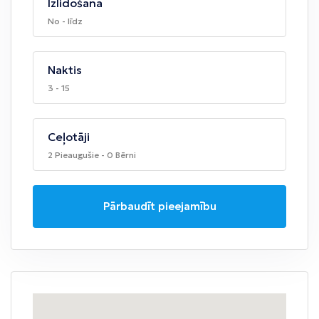
Izlidošana
No - līdz
Naktis
3 - 15
Ceļotāji
2 Pieaugušie - 0 Bērni
Pārbaudīt pieejamību