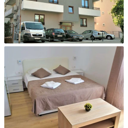
Taizeme
Turcija
Apvienotie Arābu Emirāti
Itālija
Kipra
Dominikānas Republika
Vjetnama
Tanzānija
Bulgārija
Melnkalne
Šrilanka