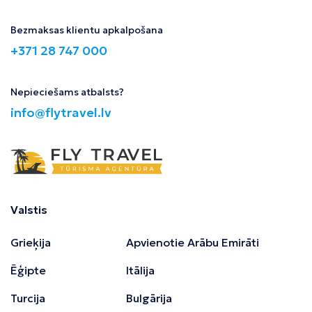
Bezmaksas klientu apkalpošana
+371 28 747 000
Nepieciešams atbalsts?
info@flytravel.lv
Valstis
Grieķija
Apvienotie Arābu Emirāti
Ēģipte
Itālija
Turcija
Bulgārija