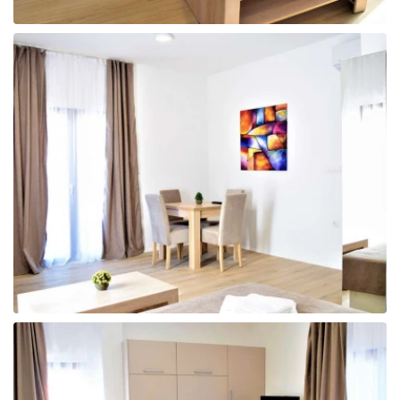
Tunisija
Albānija