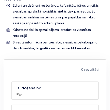
Ēdieni un dzērieni restorānos, kafejnīcās, bāros un citās
viesnīcas aprakstā norādītās vietās tiek pasniegti pēc
viesnīcas vadības sistēmas un ir par papildus samaksu
saskaņā ar pasūtīto ēdienu plānu.
Kūrota nodoklis apmaksājams ierodoties viesnīcas
recepcijā
Sniegtā informācija par viesnīcu, viesnīcas pakalpojumu
daudzveidība, to grafiks un cenas var tikt mainītas
0 rezultāti
Izlidošana no
Rīga