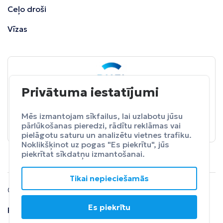
Ceļo droši
Vīzas
Privātuma iestatījumi
BALTA
ceļojumu apdrošināšana
Pasargā sevi no neparedzētiem izdevumeim.
Mēs izmantojam sīkfailus, lai uzlabotu jūsu
pārlūkošanas pieredzi, rādītu reklāmas vai
Apdrošināt
pielāgotu saturu un analizētu vietnes trafiku.
Noklikšķinot uz pogas "Es piekrītu", jūs
piekrītat sīkdatņu izmantošanai.
Tikai nepieciešamās
© 2024 SIA Fly Travel.
Es piekrītu
Privātuma
Lietošanas
Atteikuma