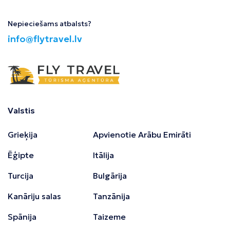
Nepieciešams atbalsts?
info@flytravel.lv
Valstis
Grieķija
Apvienotie Arābu Emirāti
Ēģipte
Itālija
Turcija
Bulgārija
Kanāriju salas
Tanzānija
Spānija
Taizeme