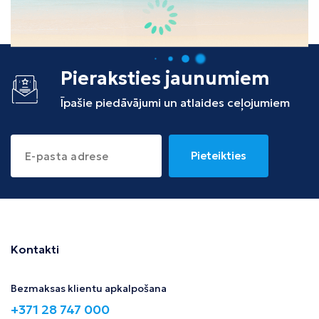
Tunisija
Albānija
Pieraksties jaunumiem
Īpašie piedāvājumi un atlaides ceļojumiem
Pieteikties
Kontakti
Bezmaksas klientu apkalpošana
+371 28 747 000