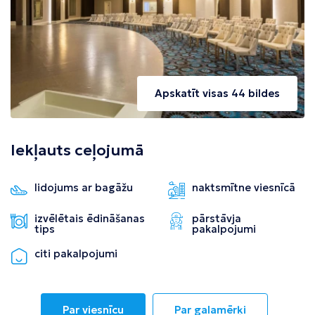
Apskatīt visas 44 bildes
Iekļauts ceļojumā
lidojums ar bagāžu
naktsmītne viesnīcā
izvēlētais ēdināšanas
pārstāvja
tips
pakalpojumi
citi pakalpojumi
Par viesnīcu
Par galamērķi