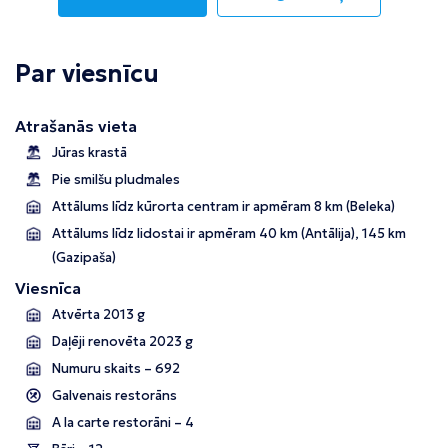
Par viesnīcu
Atrašanās vieta
Jūras krastā
Pie smilšu pludmales
Attālums līdz kūrorta centram ir apmēram 8 km (Beleka)
Attālums līdz lidostai ir apmēram 40 km (Antālija), 145 km
(Gazipaša)
Viesnīca
Atvērta 2013 g
Daļēji renovēta 2023 g
Numuru skaits – 692
Galvenais restorāns
A la carte restorāni – 4