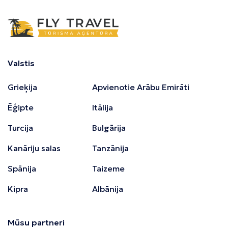
Valstis
Grieķija
Apvienotie Arābu Emirāti
Ēģipte
Itālija
Turcija
Bulgārija
Kanāriju salas
Tanzānija
Spānija
Taizeme
Kipra
Albānija
Mūsu partneri