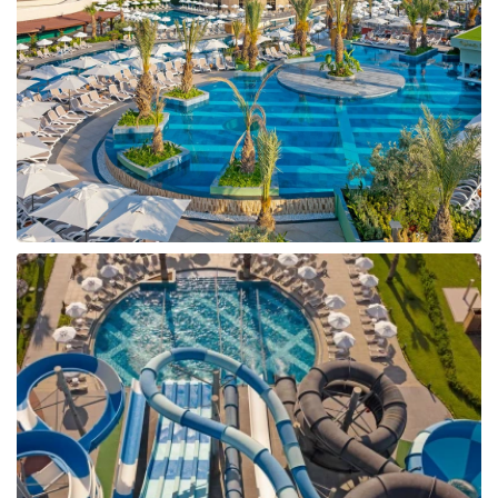
Taizeme
Turcija
Apvienotie Arābu Emirāti
Itālija
Kipra
Dominikānas Republika
Vjetnama
Tanzānija
Bulgārija
Melnkalne
Šrilanka