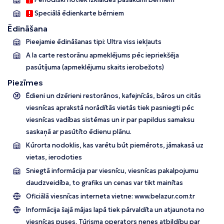
Speciālā ēdienkarte bērniem
Ēdināšana
Pieejamie ēdināšanas tipi: Ultra viss iekļauts
A la carte restorānu apmeklējums pēc iepriekšēja
pasūtījuma (apmeklējumu skaits ierobežots)
Piezīmes
Ēdieni un dzērieni restorānos, kafejnīcās, bāros un citās
viesnīcas aprakstā norādītās vietās tiek pasniegti pēc
viesnīcas vadības sistēmas un ir par papildus samaksu
saskaņā ar pasūtīto ēdienu plānu.
Kūrorta nodoklis, kas varētu būt piemērots, jāmakasā uz
vietas, ierodoties
Sniegtā informācija par viesnīcu, viesnīcas pakalpojumu
daudzveidība, to grafiks un cenas var tikt mainītas
Oficiālā viesnīcas interneta vietne:
www.belazur.com.tr
Informācija šajā mājas lapā tiek pārvaldīta un atjaunota no
viesnīcas puses. Tūrisma operators nenes atbildību par