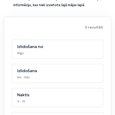
informāciju, kas tiek izvietota šajā mājas lapā.
0 rezultāti
Izlidošana no
Rīga
Izlidošana
No - līdz
Naktis
3 - 15