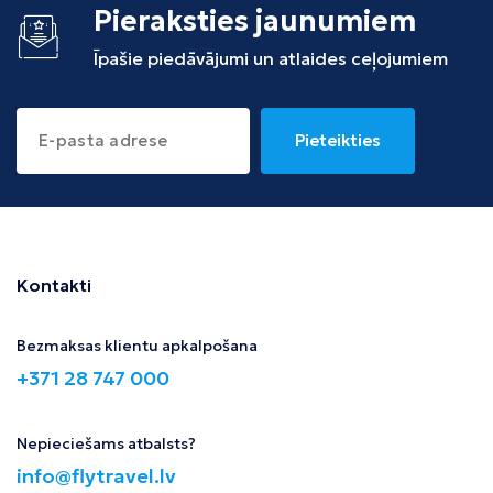
Pieraksties jaunumiem
Īpašie piedāvājumi un atlaides ceļojumiem
Pieteikties
Kontakti
Bezmaksas klientu apkalpošana
+371 28 747 000
Nepieciešams atbalsts?
info@flytravel.lv