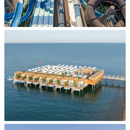
Tunisija
Albānija