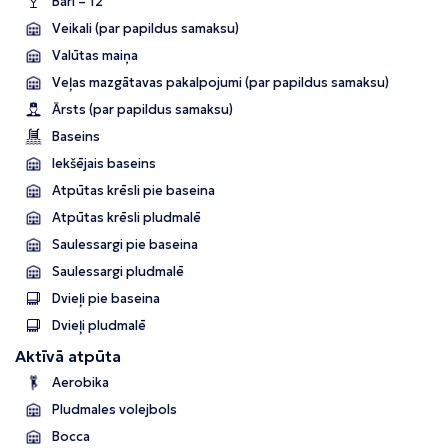
Bāri – 12
Veikali (par papildus samaksu)
Valūtas maiņa
Veļas mazgātavas pakalpojumi (par papildus samaksu)
Ārsts (par papildus samaksu)
Baseins
Iekšējais baseins
Atpūtas krēsli pie baseina
Atpūtas krēsli pludmalē
Saulessargi pie baseina
Saulessargi pludmalē
Dvieļi pie baseina
Dvieļi pludmalē
Aktīvā atpūta
Aerobika
Pludmales volejbols
Bocca