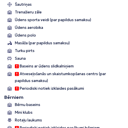
Šautriņas
Trenažieru zāle
Ūdens sporta veidi (par papildus samaksu)
Ūdens aerobika
Ūdens polo
Masāža (par papildus samaksu)
Turku pirts
Sauna
Baseins ar ūdens slidkalniņiem
Atveseļošanās un skaistumkopšanas centrs (par
papildus samaksu)
Periodiski notiek izklaides pasākumi
Bērniem
Bērnu baseins
Mini klubs
Rotaļu laukums
Periodiski notiek izklaides pasākumi bērniem