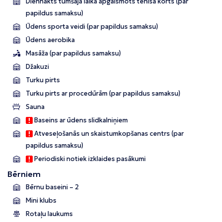
Diennakts tumšajā laikā apgaismots tenisa korts (par
papildus samaksu)
Ūdens sporta veidi (par papildus samaksu)
Ūdens aerobika
Masāža (par papildus samaksu)
Džakuzi
Turku pirts
Turku pirts ar procedūrām (par papildus samaksu)
Sauna
Baseins ar ūdens slidkalniņiem
Atveseļošanās un skaistumkopšanas centrs (par
papildus samaksu)
Periodiski notiek izklaides pasākumi
Bērniem
Bērnu baseini – 2
Mini klubs
Rotaļu laukums