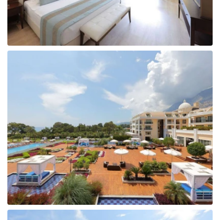
Tunisija
Albānija