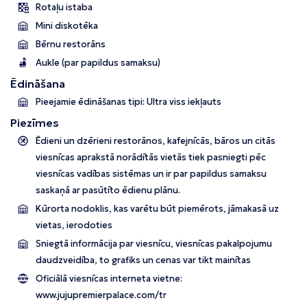
Rotaļu istaba
Mini diskotēka
Bērnu restorāns
Aukle (par papildus samaksu)
Ēdināšana
Pieejamie ēdināšanas tipi: Ultra viss iekļauts
Piezīmes
Ēdieni un dzērieni restorānos, kafejnīcās, bāros un citās
viesnīcas aprakstā norādītās vietās tiek pasniegti pēc
viesnīcas vadības sistēmas un ir par papildus samaksu
saskaņā ar pasūtīto ēdienu plānu.
Kūrorta nodoklis, kas varētu būt piemērots, jāmakasā uz
vietas, ierodoties
Sniegtā informācija par viesnīcu, viesnīcas pakalpojumu
daudzveidība, to grafiks un cenas var tikt mainītas
Oficiālā viesnīcas interneta vietne:
www.jujupremierpalace.com/tr