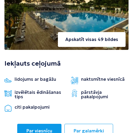
Apskatīt visas 49 bildes
Iekļauts ceļojumā
lidojums ar bagāžu
naktsmītne viesnīcā
izvēlētais ēdināšanas
pārstāvja
tips
pakalpojumi
citi pakalpojumi
Par viesnīcu
Par galamērķi