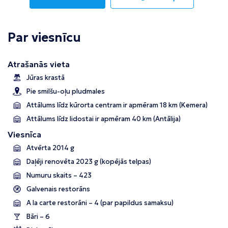
Par viesnīcu
Atrašanās vieta
Jūras krastā
Pie smilšu-oļu pludmales
Attālums līdz kūrorta centram ir apmēram 18 km (Kemera)
Attālums līdz lidostai ir apmēram 40 km (Antālija)
Viesnīca
Atvērta 2014 g
Daļēji renovēta 2023 g (kopējās telpas)
Numuru skaits – 423
Galvenais restorāns
A la carte restorāni – 4 (par papildus samaksu)
Bāri – 6