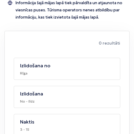
Informācija šajā mājas lapā tiek pārvaldīta un atjaunota no
viesnīcas puses. Tūrisma operators nenes atbildību par
informāciju, kas tiek izvietota šajā mājas lapā.
0 rezultāti
Izlidošana no
Rīga
Izlidošana
No - līdz
Naktis
3 - 15