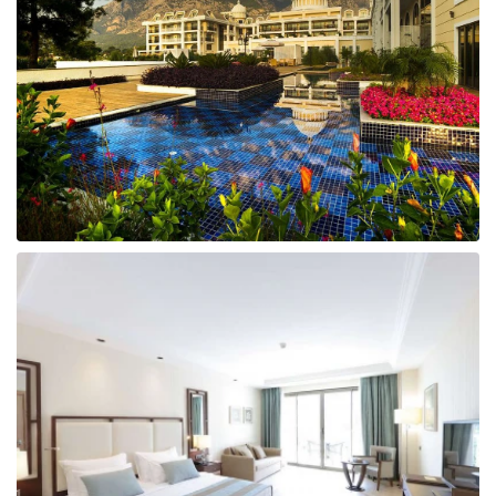
Taizeme
Turcija
Apvienotie Arābu Emirāti
Itālija
Kipra
Dominikānas Republika
Vjetnama
Tanzānija
Bulgārija
Melnkalne
Šrilanka