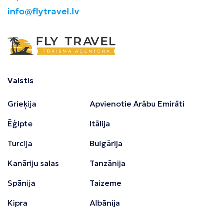
info@flytravel.lv
Valstis
Grieķija
Apvienotie Arābu Emirāti
Ēģipte
Itālija
Turcija
Bulgārija
Kanāriju salas
Tanzānija
Spānija
Taizeme
Kipra
Albānija