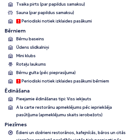
Tvaika pirts (par papildus samaksu)
Sauna (par papildus samaksu)
Periodiski notiek izklaides pasākumi
Bērniem
Bērnu baseins
Ūdens slidkalniņi
Mini klubs
Rotaļu laukums
Bērnu gulta (pēc pieprasījuma)
Periodiski notiek izklaides pasākumi bērniem
Ēdināšana
Pieejamie ēdināšanas tipi: Viss iekļauts
A la carte restorānu apmeklējums pēc iepriekšēja
pasūtījuma (apmeklējumu skaits ierobežots)
Piezīmes
Ēdieni un dzērieni restorānos, kafejnīcās, bāros un citās