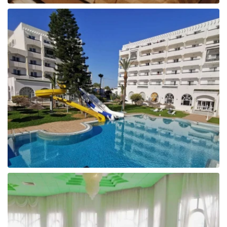
Tunisija
Albānija