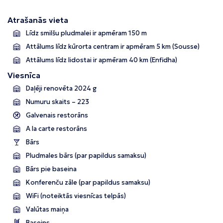
Atrašanās vieta
Līdz smilšu pludmalei ir apmēram 150 m
Attālums līdz kūrorta centram ir apmēram 5 km (Sousse)
Attālums līdz lidostai ir apmēram 40 km (Enfidha)
Viesnīca
Daļēji renovēta 2024 g
Numuru skaits – 223
Galvenais restorāns
A la carte restorāns
Bārs
Pludmales bārs (par papildus samaksu)
Bārs pie baseina
Konferenču zāle (par papildus samaksu)
WiFi (noteiktās viesnīcas telpās)
Valūtas maiņa
Baseins