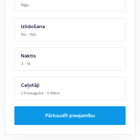
Rīga
Izlidošana
No - līdz
Naktis
3 - 15
Ceļotāji
2 Pieaugušie - 0 Bērni
Pārbaudīt pieejamību