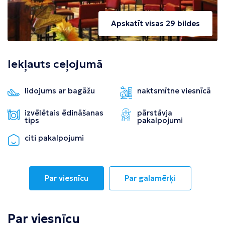
Apskatīt visas 29 bildes
Iekļauts ceļojumā
lidojums ar bagāžu
naktsmītne viesnīcā
izvēlētais ēdināšanas
pārstāvja
tips
pakalpojumi
citi pakalpojumi
Par viesnīcu
Par galamērķi
Par viesnīcu