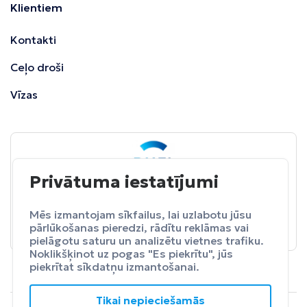
Klientiem
Kontakti
Ceļo droši
Vīzas
Privātuma iestatījumi
BALTA
ceļojumu apdrošināšana
Pasargā sevi no neparedzētiem izdevumeim.
Mēs izmantojam sīkfailus, lai uzlabotu jūsu
pārlūkošanas pieredzi, rādītu reklāmas vai
Apdrošināt
pielāgotu saturu un analizētu vietnes trafiku.
Noklikšķinot uz pogas "Es piekrītu", jūs
piekrītat sīkdatņu izmantošanai.
Tikai nepieciešamās