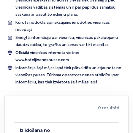
viesnīcas aprakstā norādītās vietās tiek pasniegti pēc
viesnīcas vadības sistēmas un ir par papildus samaksu
saskaņā ar pasūtīto ēdienu plānu.
Kūrota nodoklis apmaksājams ierodoties viesnīcas
recepcijā
Sniegtā informācija par viesnīcu, viesnīcas pakalpojumu
daudzveidība, to grafiks un cenas var tikt mainītas
Oficiālā viesnīcas interneta vietne:
www.hoteljinenesousse.com
Informācija šajā mājas lapā tiek pārvaldīta un atjaunota no
viesnīcas puses. Tūrisma operators nenes atbildību par
informāciju, kas tiek izvietota šajā mājas lapā.
0 rezultāti
Izlidošana no