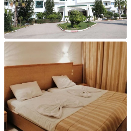
Taizeme
Turcija
Apvienotie Arābu Emirāti
Itālija
Kipra
Dominikānas Republika
Vjetnama
Tanzānija
Bulgārija
Melnkalne
Šrilanka