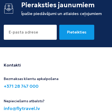
Pieraksties jaunumiem
Īpašie piedāvājumi un atlaides ceļojumiem
Pieteikties
Kontakti
Bezmaksas klientu apkalpošana
+371 28 747 000
Nepieciešams atbalsts?
info@flytravel.lv