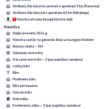
Attālums līdz kūrorta centram ir apmēram 3 km (Panorma)
Attālums līdz lidostai ir apmēram 65 km (Hērakleja)
Viesnīca atrodas klusajā kūrorta daļā
Viesnīca
Daļēji renovēta 2024 g
Viesnīca sastāv no
galvenās ēkas un bungalo blokiem
Numuru skaits – 361
Galvenais restorāns
A la carte restorāni – 2 (par papildus samaksu)
Lobby bārs
Bārs
Pludmales bārs
Bārs pie baseina
Uzkodu bārs
Diskotēka
Konferenču zāles – 2 (par papildus samaksu)