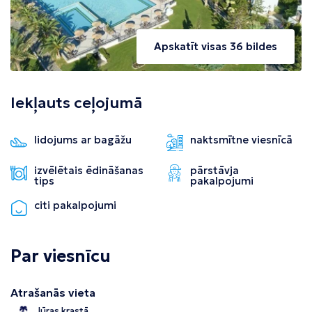
Apskatīt visas 36 bildes
Iekļauts ceļojumā
lidojums ar bagāžu
naktsmītne viesnīcā
izvēlētais ēdināšanas
pārstāvja
tips
pakalpojumi
citi pakalpojumi
Par viesnīcu
Atrašanās vieta
Jūras krastā