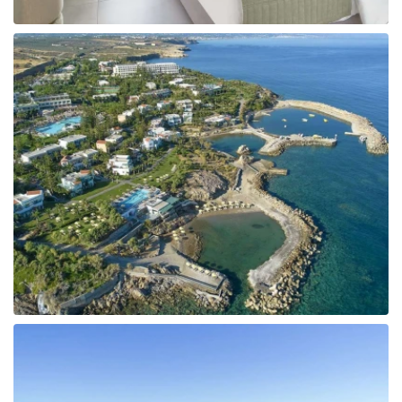
Tunisija
Albānija