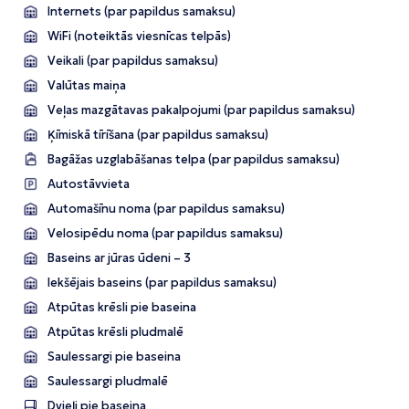
Internets (par papildus samaksu)
WiFi (noteiktās viesnīcas telpās)
Veikali (par papildus samaksu)
Valūtas maiņa
Veļas mazgātavas pakalpojumi (par papildus samaksu)
Ķīmiskā tīrīšana (par papildus samaksu)
Bagāžas uzglabāšanas telpa (par papildus samaksu)
Autostāvvieta
Automašīnu noma (par papildus samaksu)
Velosipēdu noma (par papildus samaksu)
Baseins ar jūras ūdeni – 3
Iekšējais baseins (par papildus samaksu)
Atpūtas krēsli pie baseina
Atpūtas krēsli pludmalē
Saulessargi pie baseina
Saulessargi pludmalē
Dvieļi pie baseina