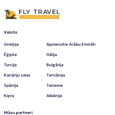
Valstis
Grieķija
Apvienotie Arābu Emirāti
Ēģipte
Itālija
Turcija
Bulgārija
Kanāriju salas
Tanzānija
Spānija
Taizeme
Kipra
Albānija
Mūsu partneri