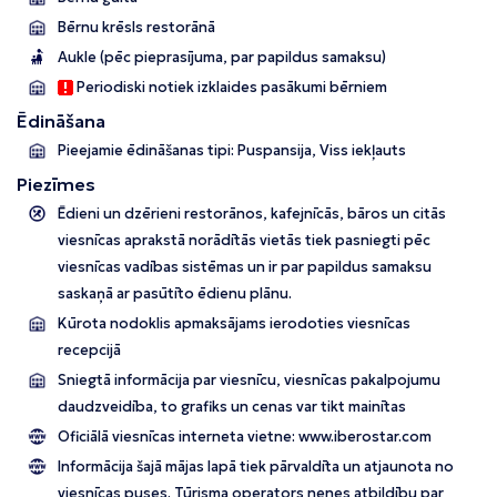
Bērnu krēsls restorānā
Aukle (pēc pieprasījuma, par papildus samaksu)
Periodiski notiek izklaides pasākumi bērniem
Ēdināšana
Pieejamie ēdināšanas tipi: Puspansija, Viss iekļauts
Piezīmes
Ēdieni un dzērieni restorānos, kafejnīcās, bāros un citās
viesnīcas aprakstā norādītās vietās tiek pasniegti pēc
viesnīcas vadības sistēmas un ir par papildus samaksu
saskaņā ar pasūtīto ēdienu plānu.
Kūrota nodoklis apmaksājams ierodoties viesnīcas
recepcijā
Sniegtā informācija par viesnīcu, viesnīcas pakalpojumu
daudzveidība, to grafiks un cenas var tikt mainītas
Oficiālā viesnīcas interneta vietne:
www.iberostar.com
Informācija šajā mājas lapā tiek pārvaldīta un atjaunota no
viesnīcas puses. Tūrisma operators nenes atbildību par