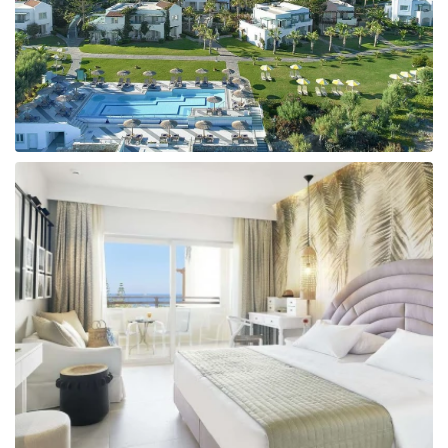
Taizeme
Turcija
Apvienotie Arābu Emirāti
Itālija
Kipra
Dominikānas Republika
Vjetnama
Tanzānija
Bulgārija
Melnkalne
Šrilanka