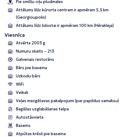
Pie smilšu-oļu pludmales
Attālums līdz kūrorta centram ir apmēram 5,5 km
(Georgioupolis)
Attālums līdz lidostai ir apmēram 100 km (Hērakleja)
Viesnīca
Atvērta 2003 g
Numuru skaits – 213
Galvenais restorāns
Bārs pie baseina
Uzkodu bārs
WiFi
Veikali
Veļas mazgātavas pakalpojumi (par papildus samaksu)
Bagāžas uzglabāšanas telpa
Autostāvvieta
Baseins
Atpūtas krēsli pie baseina