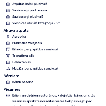
Atpūtas krēsli pludmalē
Saulessargi pie baseina
Saulessargi pludmalē
Viesnīcas oficiālā kategorija – 5*
Aktīvā atpūta
Aerobika
Pludmales volejbols
Biljards (par papildus samaksu)
Trenažieru zāle
Galda teniss
Masāža (par papildus samaksu)
Bērniem
Bērnu baseins
Piezīmes
Ēdieni un dzērieni restorānos, kafejnīcās, bāros un citās
viesnīcas aprakstā norādītās vietās tiek pasniegti pēc