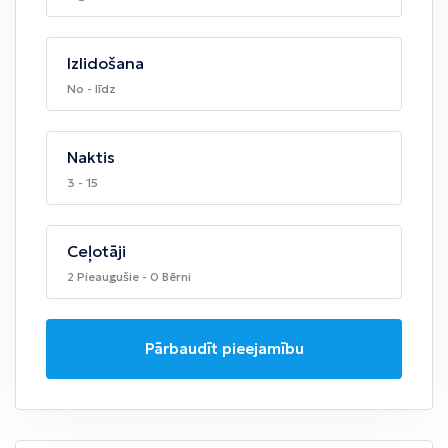
Izlidošana
No - līdz
Naktis
3 - 15
Ceļotāji
2 Pieaugušie - 0 Bērni
Pārbaudīt pieejamību