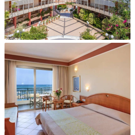
Taizeme
Turcija
Apvienotie Arābu Emirāti
Itālija
Kipra
Dominikānas Republika
Vjetnama
Tanzānija
Bulgārija
Melnkalne
Šrilanka