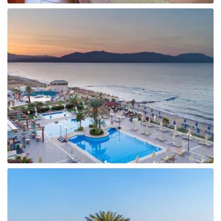
Tunisija
Albānija