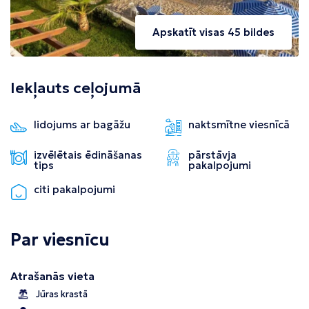
Apskatīt visas 45 bildes
Iekļauts ceļojumā
lidojums ar bagāžu
naktsmītne viesnīcā
izvēlētais ēdināšanas
pārstāvja
tips
pakalpojumi
citi pakalpojumi
Par viesnīcu
Atrašanās vieta
Jūras krastā