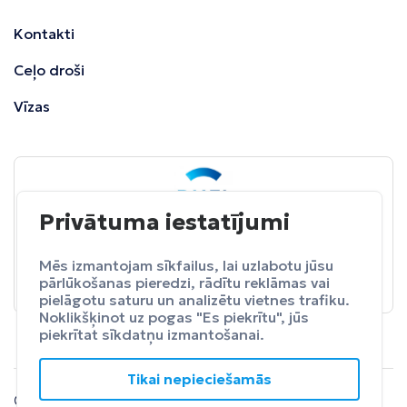
Kontakti
Ceļo droši
Vīzas
Privātuma iestatījumi
BALTA
ceļojumu apdrošināšana
Pasargā sevi no neparedzētiem izdevumeim.
Mēs izmantojam sīkfailus, lai uzlabotu jūsu
pārlūkošanas pieredzi, rādītu reklāmas vai
Apdrošināt
pielāgotu saturu un analizētu vietnes trafiku.
Noklikšķinot uz pogas "Es piekrītu", jūs
piekrītat sīkdatņu izmantošanai.
Tikai nepieciešamās
© 2024 SIA Fly Travel.