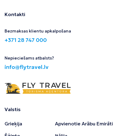
Kontakti
Bezmaksas klientu apkalpošana
+371 28 747 000
Nepieciešams atbalsts?
info@flytravel.lv
Valstis
Grieķija
Apvienotie Arābu Emirāti
Ēģipte
Itālija