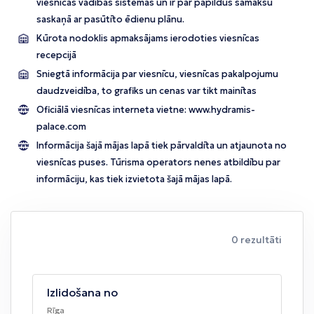
viesnīcas vadības sistēmas un ir par papildus samaksu
saskaņā ar pasūtīto ēdienu plānu.
Kūrota nodoklis apmaksājams ierodoties viesnīcas
recepcijā
Sniegtā informācija par viesnīcu, viesnīcas pakalpojumu
daudzveidība, to grafiks un cenas var tikt mainītas
Oficiālā viesnīcas interneta vietne:
www.hydramis-
palace.com
Informācija šajā mājas lapā tiek pārvaldīta un atjaunota no
viesnīcas puses. Tūrisma operators nenes atbildību par
informāciju, kas tiek izvietota šajā mājas lapā.
0 rezultāti
Izlidošana no
Rīga