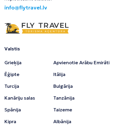
info@flytravel.lv
Valstis
Grieķija
Apvienotie Arābu Emirāti
Ēģipte
Itālija
Turcija
Bulgārija
Kanāriju salas
Tanzānija
Spānija
Taizeme
Kipra
Albānija