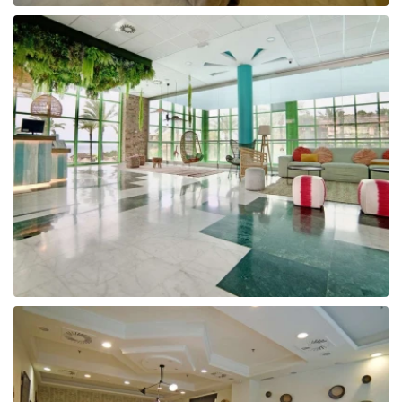
Tunisija
Albānija