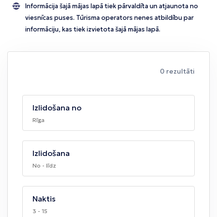
Informācija šajā mājas lapā tiek pārvaldīta un atjaunota no
viesnīcas puses. Tūrisma operators nenes atbildību par
informāciju, kas tiek izvietota šajā mājas lapā.
0 rezultāti
Izlidošana no
Rīga
Izlidošana
No - līdz
Naktis
3 - 15