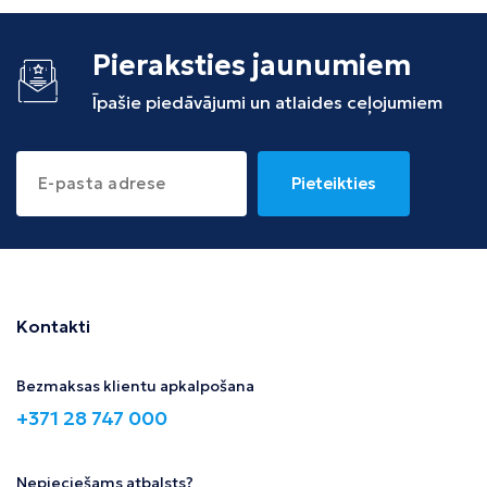
Pieraksties jaunumiem
Īpašie piedāvājumi un atlaides ceļojumiem
Pieteikties
Kontakti
Bezmaksas klientu apkalpošana
+371 28 747 000
Nepieciešams atbalsts?