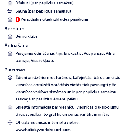
Džakuzi (par papildus samaksu)
Sauna (par papildus samaksu)
Periodiski notiek izklaides pasākumi
Bērniem
Bērnu klubs
Ēdināšana
Pieejamie ēdināšanas tipi: Brokastis, Puspansija, Pilna
pansija, Viss iekļauts
Piezīmes
Ēdieni un dzērieni restorānos, kafejnīcās, bāros un citās
viesnīcas aprakstā norādītās vietās tiek pasniegti pēc
viesnīcas vadības sistēmas un ir par papildus samaksu
saskaņā ar pasūtīto ēdienu plānu.
Sniegtā informācija par viesnīcu, viesnīcas pakalpojumu
daudzveidība, to grafiks un cenas var tikt mainītas
Oficiālā viesnīcas interneta vietne:
www.holidayworldresort.com