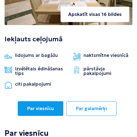
Apskatīt visas 16 bildes
Iekļauts ceļojumā
lidojums ar bagāžu
naktsmītne viesnīcā
izvēlētais ēdināšanas
pārstāvja
tips
pakalpojumi
citi pakalpojumi
Par viesnīcu
Par galamērķi
Par viesnīcu