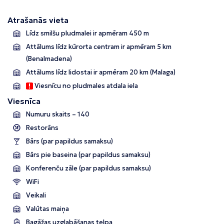
Atrašanās vieta
Līdz smilšu pludmalei ir apmēram 450 m
Attālums līdz kūrorta centram ir apmēram 5 km
(Benalmadena)
Attālums līdz lidostai ir apmēram 20 km
(Malaga)
Viesnīcu no pludmales atdala iela
Viesnīca
Numuru skaits – 140
Restorāns
Bārs (par papildus samaksu)
Bārs pie baseina (par papildus samaksu)
Konferenču zāle (par papildus samaksu)
WiFi
Veikali
Valūtas maiņa
Bagāžas uzglabāšanas telpa