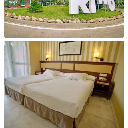
Taizeme
Turcija
Apvienotie Arābu Emirāti
Itālija
Kipra
Dominikānas Republika
Vjetnama
Tanzānija
Bulgārija
Melnkalne
Šrilanka