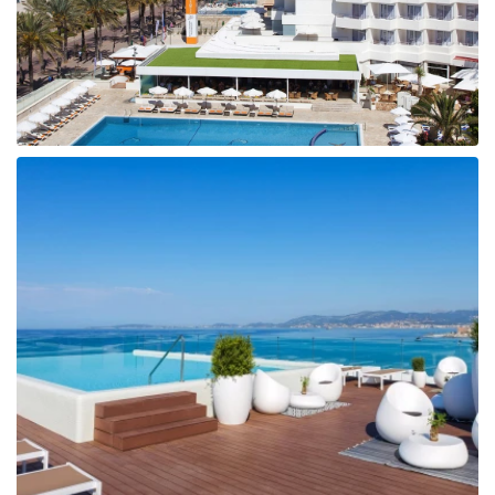
Taizeme
Turcija
Apvienotie Arābu Emirāti
Itālija
Kipra
Dominikānas Republika
Vjetnama
Tanzānija
Bulgārija
Melnkalne
Šrilanka