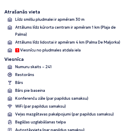
Atrašanās vieta
Līdz smilšu pludmalei ir apmēram 30 m
Attālums līdz kūrorta centram ir apmēram 1 km (Plaja de
Palma)
Attālums līdz lidostai ir apmēram 4 km (Palma De Maljorka)
Viesnīcu no pludmales atdala iela
Viesnīca
Numuru skaits – 241
Restorāns
Bārs
Bārs pie baseina
Konferenču zāle (par papildus samaksu)
WiFi (par papildus samaksu)
Veļas mazgātavas pakalpojumi (par papildus samaksu)
Bagāžas uzglabāšanas telpa
Autostāvvieta (par papildus samaksu)