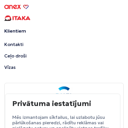
Klientiem
Kontakti
Ceļo droši
Vīzas
Privātuma iestatījumi
BALTA
ceļojumu apdrošināšana
Pasargā sevi no neparedzētiem izdevumeim.
Mēs izmantojam sīkfailus, lai uzlabotu jūsu
pārlūkošanas pieredzi, rādītu reklāmas vai
Apdrošināt
pielāgotu saturu un analizētu vietnes trafiku.