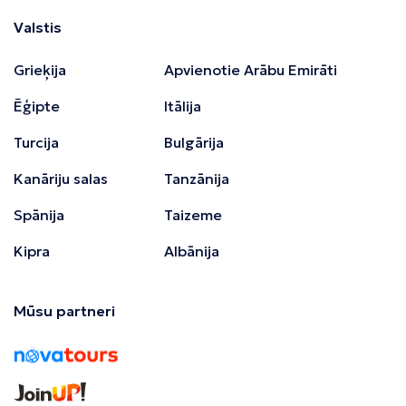
Valstis
Grieķija
Apvienotie Arābu Emirāti
Ēģipte
Itālija
Turcija
Bulgārija
Kanāriju salas
Tanzānija
Spānija
Taizeme
Kipra
Albānija
Mūsu partneri