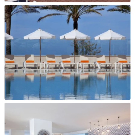
Tunisija
Albānija