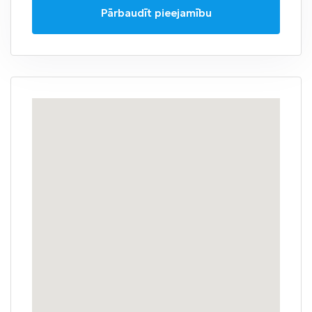
Pārbaudīt pieejamību