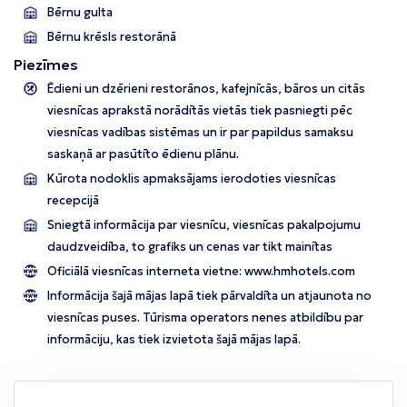
Bērnu gulta
Bērnu krēsls restorānā
Piezīmes
Ēdieni un dzērieni restorānos, kafejnīcās, bāros un citās
viesnīcas aprakstā norādītās vietās tiek pasniegti pēc
viesnīcas vadības sistēmas un ir par papildus samaksu
saskaņā ar pasūtīto ēdienu plānu.
Kūrota nodoklis apmaksājams ierodoties viesnīcas
recepcijā
Sniegtā informācija par viesnīcu, viesnīcas pakalpojumu
daudzveidība, to grafiks un cenas var tikt mainītas
Oficiālā viesnīcas interneta vietne:
www.hmhotels.com
Informācija šajā mājas lapā tiek pārvaldīta un atjaunota no
viesnīcas puses. Tūrisma operators nenes atbildību par
informāciju, kas tiek izvietota šajā mājas lapā.