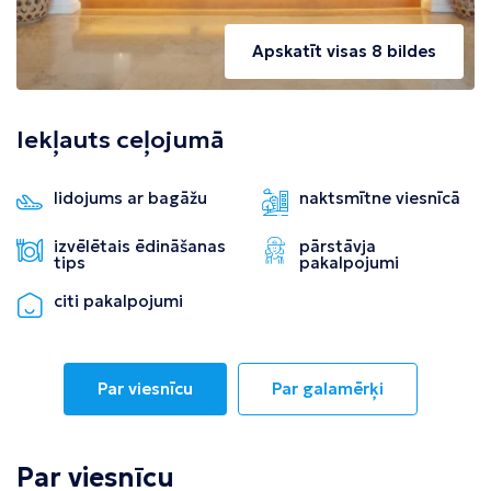
Apskatīt visas 8 bildes
Iekļauts ceļojumā
lidojums ar bagāžu
naktsmītne viesnīcā
izvēlētais ēdināšanas
pārstāvja
tips
pakalpojumi
citi pakalpojumi
Par viesnīcu
Par galamērķi
Par viesnīcu