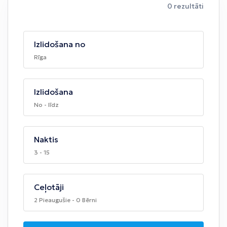
0 rezultāti
Izlidošana no
Rīga
Izlidošana
No - līdz
Naktis
3 - 15
Ceļotāji
2 Pieaugušie - 0 Bērni