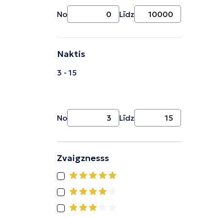
No
Līdz
Naktis
3 - 15
No
Līdz
Zvaigznesss