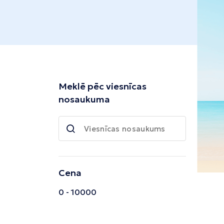
Tivata
Kolombo
Enfida
Meklē pēc viesnīcas
nosaukuma
Cena
0 - 10000