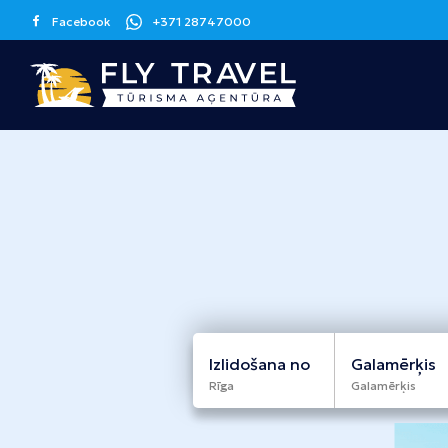
Facebook
+371 28747000
Grieķija
Spānija
Kanāriju sala
Korfu
Malaga
Tenerife
Krēta
Barselona
Grankanārija
Maljorka
Apvienotie
Itālija
Kipra
Arābu Emirāti
Sicīlija
Larnaka
Izlidošana no
Galamērķis
Dubaija
Rīga
Galamērķis
Melnkalne
Šrilanka
Tunisija