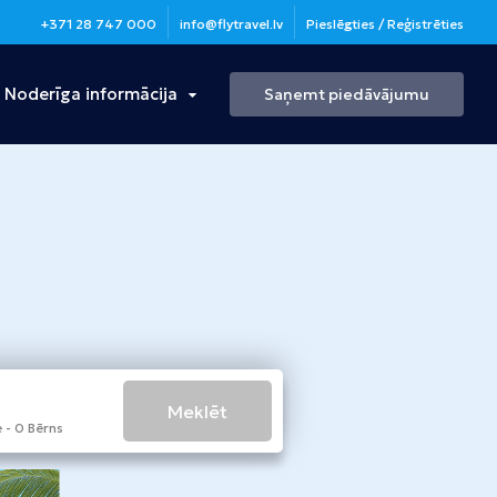
+371 28 747 000
info@flytravel.lv
Pieslēgties / Reģistrēties
Noderīga informācija
Saņemt piedāvājumu
Turcija
Antālija
Bulgārija
Burgasa
Meklēt
 - 0 Bērns