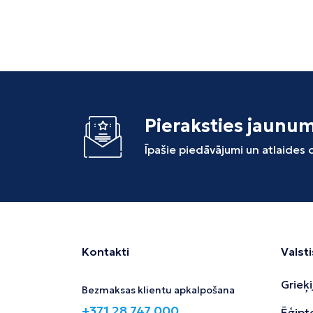
Pieraksties jaunu
Īpašie piedāvājumi un atlaides
Kontakti
Valsti
Grieķi
Bezmaksas klientu apkalpošana
+371 28 747 000
Ēģipt