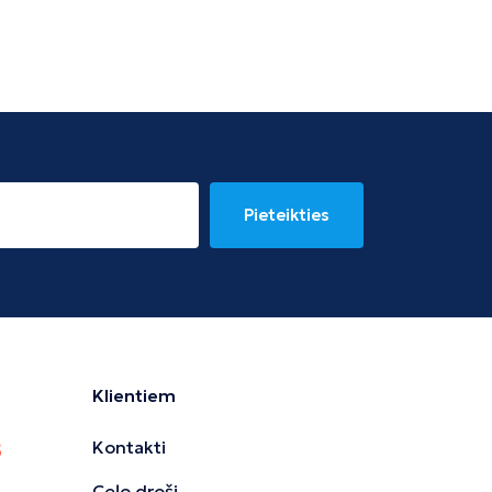
Pieteikties
Klientiem
Kontakti
Ceļo droši