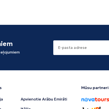
miem
 ceļojumiem
s
Mūsu partneri
ja
Apvienotie Arābu Emirāti
e
Itālija