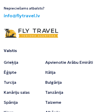
Nepieciešams atbalsts?
info@flytravel.lv
Valstis
Grieķija
Apvienotie Arābu Emirāti
Ēģipte
Itālija
Turcija
Bulgārija
Kanāriju salas
Tanzānija
Spānija
Taizeme