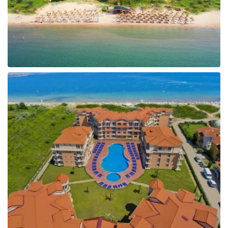
Taizeme
Turcija
Apvienotie Arābu Emirāti
Itālija
Kipra
Dominikānas Republika
Vjetnama
Tanzānija
Bulgārija
Melnkalne
Šrilanka