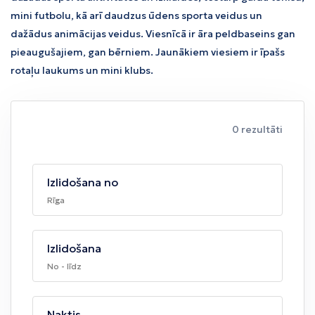
mini futbolu, kā arī daudzus ūdens sporta veidus un
dažādus animācijas veidus. Viesnīcā ir āra peldbaseins gan
pieaugušajiem, gan bērniem. Jaunākiem viesiem ir īpašs
rotaļu laukums un mini klubs.
0 rezultāti
Izlidošana no
Rīga
Izlidošana
No - līdz
Naktis