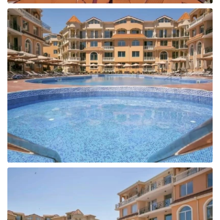
Tunisija
Albānija