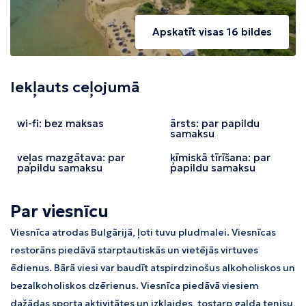
Apskatīt visas 16 bildes
Iekļauts ceļojumā
wi-fi: bez maksas
ārsts: par papildu
samaksu
veļas mazgātava: par
ķīmiskā tīrīšana: par
papildu samaksu
papildu samaksu
Par viesnīcu
Viesnīca atrodas Bulgārijā, ļoti tuvu pludmalei. Viesnīcas
restorāns piedāvā starptautiskās un vietējās virtuves
ēdienus. Bārā viesi var baudīt atspirdzinošus alkoholiskos un
bezalkoholiskos dzērienus. Viesnīca piedāvā viesiem
dažādas sporta aktivitātes un izklaides, tostarp galda tenisu,