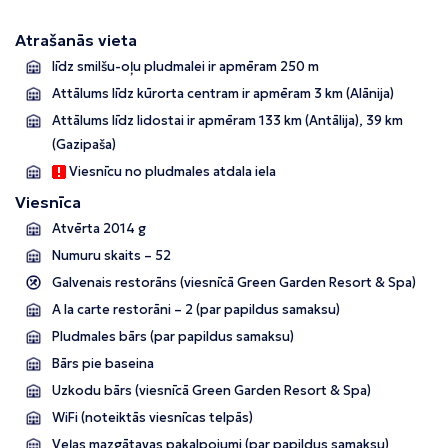
Atrašanās vieta
līdz smilšu-oļu pludmalei ir apmēram 250 m
Attālums līdz kūrorta centram ir apmēram 3 km (Alānija)
Attālums līdz lidostai ir apmēram 133 km (Antālija), 39 km
(Gazipaša)
Viesnīcu no pludmales atdala iela
Viesnīca
Atvērta 2014 g
Numuru skaits – 52
Galvenais restorāns (viesnīcā Green Garden Resort & Spa)
A la carte restorāni – 2 (par papildus samaksu)
Pludmales bārs (par papildus samaksu)
Bārs pie baseina
Uzkodu bārs (viesnīcā Green Garden Resort & Spa)
WiFi (noteiktās viesnīcas telpās)
Veļas mazgātavas pakalpojumi (par papildus samaksu)