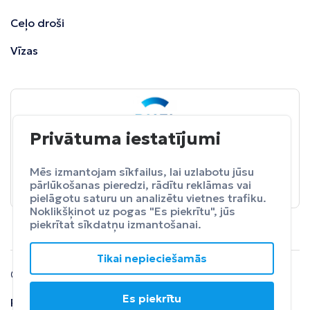
Ceļo droši
Vīzas
Privātuma iestatījumi
BALTA
ceļojumu apdrošināšana
Pasargā sevi no neparedzētiem izdevumeim.
Mēs izmantojam sīkfailus, lai uzlabotu jūsu
pārlūkošanas pieredzi, rādītu reklāmas vai
Apdrošināt
pielāgotu saturu un analizētu vietnes trafiku.
Noklikšķinot uz pogas "Es piekrītu", jūs
piekrītat sīkdatņu izmantošanai.
Tikai nepieciešamās
© 2024 SIA Fly Travel.
Es piekrītu
Privātuma
Lietošanas
Atteikuma