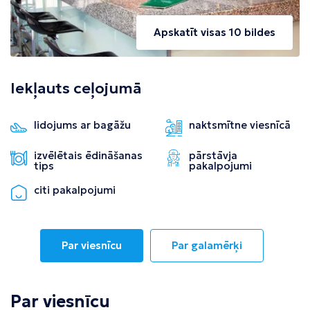
Apskatīt visas 10 bildes
Iekļauts ceļojumā
lidojums ar bagāžu
naktsmītne viesnīcā
izvēlētais ēdināšanas
pārstāvja
tips
pakalpojumi
citi pakalpojumi
Par viesnīcu
Par galamērķi
Par viesnīcu