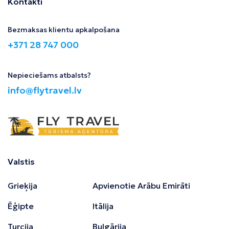
Kontakti
Bezmaksas klientu apkalpošana
+371 28 747 000
Nepieciešams atbalsts?
info@flytravel.lv
Valstis
Grieķija
Apvienotie Arābu Emirāti
Ēģipte
Itālija
Turcija
Bulgārija