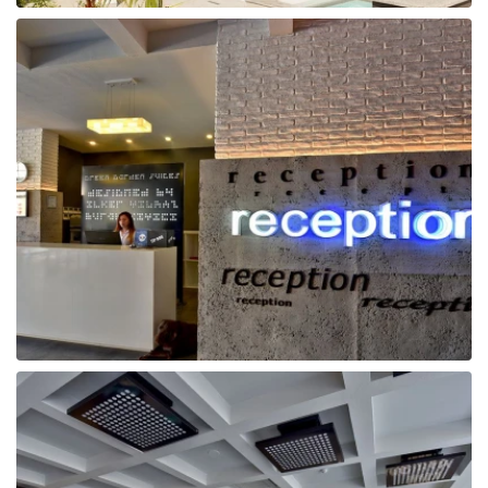
Tunisija
Albānija