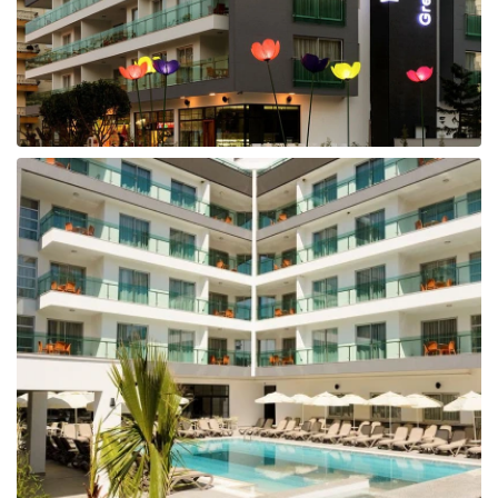
Taizeme
Turcija
Apvienotie Arābu Emirāti
Itālija
Kipra
Dominikānas Republika
Vjetnama
Tanzānija
Bulgārija
Melnkalne
Šrilanka