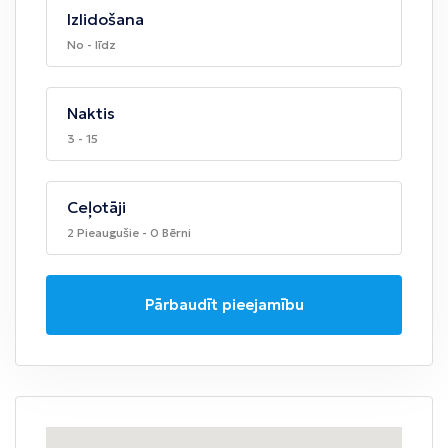
Izlidošana
No - līdz
Naktis
3 - 15
Ceļotāji
2 Pieaugušie - 0 Bērni
Pārbaudīt pieejamību