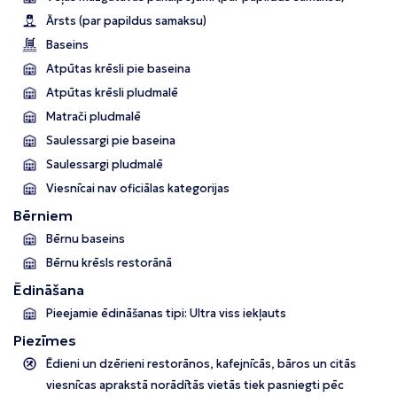
Ārsts (par papildus samaksu)
Baseins
Atpūtas krēsli pie baseina
Atpūtas krēsli pludmalē
Matrači pludmalē
Saulessargi pie baseina
Saulessargi pludmalē
Viesnīcai nav oficiālas kategorijas
Bērniem
Bērnu baseins
Bērnu krēsls restorānā
Ēdināšana
Pieejamie ēdināšanas tipi: Ultra viss iekļauts
Piezīmes
Ēdieni un dzērieni restorānos, kafejnīcās, bāros un citās
viesnīcas aprakstā norādītās vietās tiek pasniegti pēc