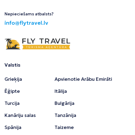
Nepieciešams atbalsts?
info@flytravel.lv
Valstis
Grieķija
Apvienotie Arābu Emirāti
Ēģipte
Itālija
Turcija
Bulgārija
Kanāriju salas
Tanzānija
Spānija
Taizeme