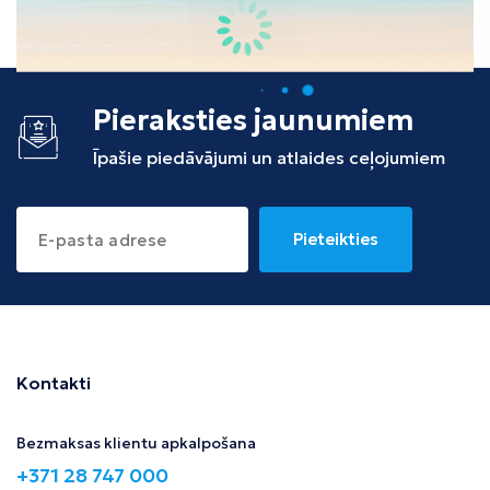
Tunisija
Albānija
Pieraksties jaunumiem
Īpašie piedāvājumi un atlaides ceļojumiem
Pieteikties
Kontakti
Bezmaksas klientu apkalpošana
+371 28 747 000