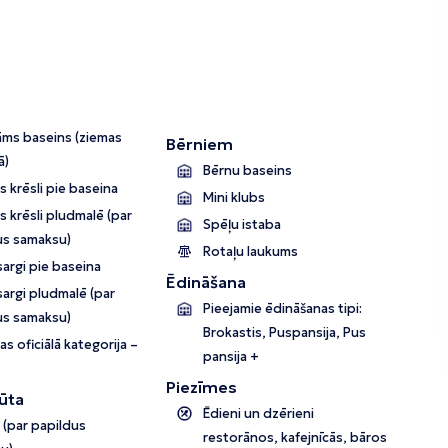
āms baseins (ziemas
Bērniem
ā)
Bērnu baseins
 krēsli pie baseina
Mini klubs
 krēsli pludmalē (par
Spēļu istaba
us samaksu)
Rotaļu laukums
argi pie baseina
Ēdināšana
argi pludmalē (par
Pieejamie ēdināšanas tipi:
us samaksu)
Brokastis, Puspansija, Pus
as oficiālā kategorija –
pansija +
Piezīmes
ūta
Ēdieni un dzērieni
s (par papildus
restorānos, kafejnīcās, bāros