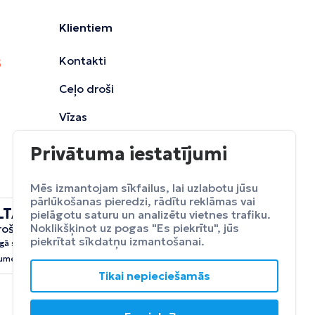
Klientiem
Kontakti
Ceļo droši
Vīzas
Privātuma iestatījumi
Mēs izmantojam sīkfailus, lai uzlabotu jūsu
pārlūkošanas pieredzi, rādītu reklāmas vai
LTA
pielāgotu saturu un analizētu vietnes trafiku.
ceļojumu
Noklikšķinot uz pogas "Es piekrītu", jūs
rošināšana
Apdrošināt
piekrītat sīkdatņu izmantošanai.
gā sevi no neparedzētiem
umeim.
Tikai nepieciešamās