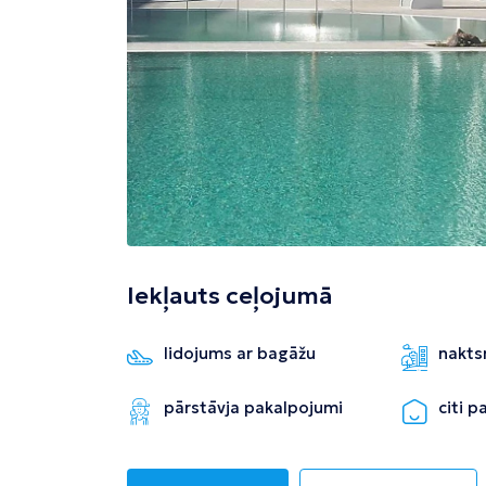
Tivata
Kolombo
Enfida
Iekļauts ceļojumā
lidojums ar bagāžu
nakts
pārstāvja pakalpojumi
citi 