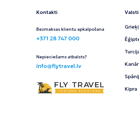
Kontakti
Valsti
Grieķi
Bezmaksas klientu apkalpošana
+371 28 747 000
Ēģipt
Turcij
Nepieciešams atbalsts?
Kanāri
info@flytravel.lv
Spāni
Kipra