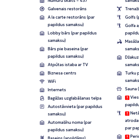
Numuru skaits – 437
samaks
Galvenais restorāns
Trenaži
A la carte restorāns (par
Golfs (
papildus samaksu)
Golfa 
Lobby bārs (par papildus
papild
samaksu)
Masāža
Bārs pie baseina (par
samaks
papildus samaksu)
Džakuzi
Atpūtas istaba ar TV
samaks
Biznesa centrs
Turku p
samaks
WiFi
Sauna 
Internets
Viesn
Bagāžas uzglabāšanas telpa
papild
Autostāvvieta (par papildus
Netā
samaksu)
atrodas
Automašīnu noma (par
par pa
papildus samaksu)
Perio
Baseins (apsildāms)