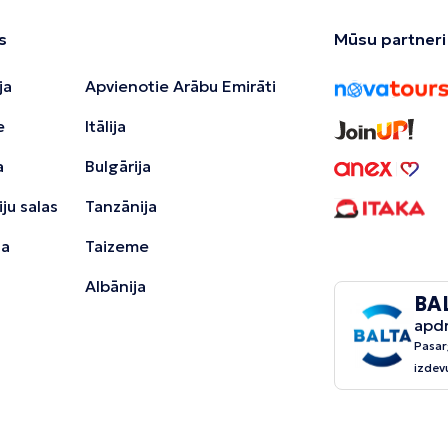
s
Mūsu partneri
ja
Apvienotie Arābu Emirāti
e
Itālija
a
Bulgārija
ju salas
Tanzānija
ja
Taizeme
Albānija
BA
apd
Pasar
izdev