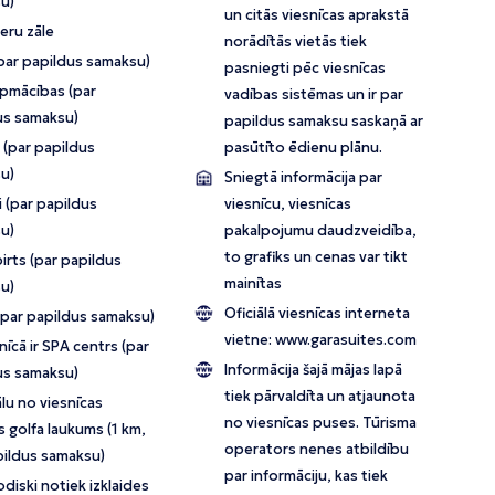
u)
un citās viesnīcas aprakstā
eru zāle
norādītās vietās tiek
par papildus samaksu)
pasniegti pēc viesnīcas
apmācības (par
vadības sistēmas un ir par
us samaksu)
papildus samaksu saskaņā ar
 (par papildus
pasūtīto ēdienu plānu.
u)
Sniegtā informācija par
 (par papildus
viesnīcu, viesnīcas
u)
pakalpojumu daudzveidība,
to grafiks un cenas var tikt
irts (par papildus
mainītas
u)
Oficiālā viesnīcas interneta
(par papildus samaksu)
vietne:
www.garasuites.com
īcā ir SPA centrs (par
Informācija šajā mājas lapā
us samaksu)
tiek pārvaldīta un atjaunota
lu no viesnīcas
no viesnīcas puses. Tūrisma
 golfa laukums (1 km,
operators nenes atbildību
pildus samaksu)
par informāciju, kas tiek
diski notiek izklaides