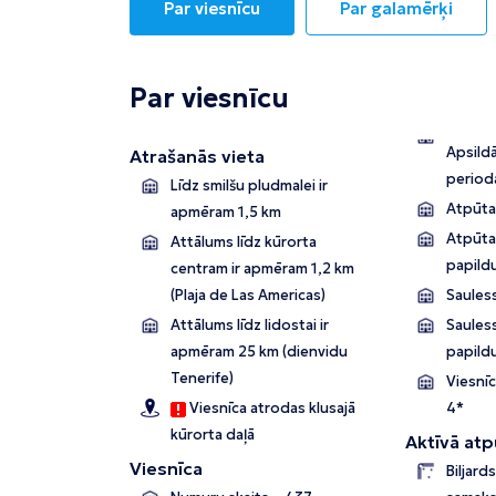
Par viesnīcu
Par galamērķi
Par viesnīcu
Apsild
Atrašanās vieta
period
Līdz smilšu pludmalei ir
Atpūtas
apmēram 1,5 km
Atpūtas
Attālums līdz kūrorta
papild
centram ir apmēram 1,2 km
(Plaja de Las Americas)
Sauless
Attālums līdz lidostai ir
Sauless
apmēram 25 km (dienvidu
papild
Tenerife)
Viesnīc
Viesnīca atrodas klusajā
4*
kūrorta daļā
Aktīvā atp
Viesnīca
Biljard