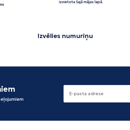
izvietota šajā mājas lapā.
mi
Izvēlies numuriņu
miem
 ceļojumiem