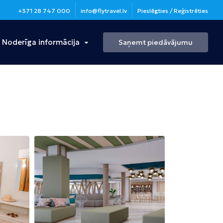
+371 28 747 000
info@flytravel.lv
Pieslēgties / Reģistrēties
Noderīga informācija
Saņemt piedāvājumu
Turcija
Antālija
Bulgārija
Burgasa