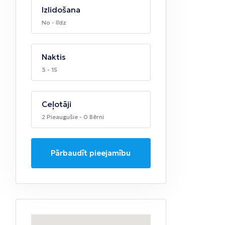
Izlidošana
No - līdz
Naktis
3 - 15
Ceļotāji
2 Pieaugušie - 0 Bērni
Pārbaudīt pieejamību