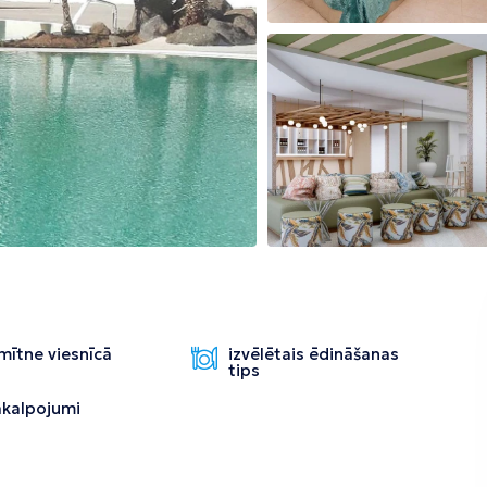
Tirāna
mītne viesnīcā
izvēlētais ēdināšanas
tips
pakalpojumi