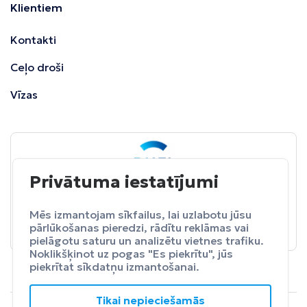
Klientiem
Kontakti
Ceļo droši
Vīzas
Privātuma iestatījumi
BALTA
ceļojumu apdrošināšana
Pasargā sevi no neparedzētiem izdevumeim.
Mēs izmantojam sīkfailus, lai uzlabotu jūsu
pārlūkošanas pieredzi, rādītu reklāmas vai
Apdrošināt
pielāgotu saturu un analizētu vietnes trafiku.
Noklikšķinot uz pogas "Es piekrītu", jūs
piekrītat sīkdatņu izmantošanai.
Tikai nepieciešamās