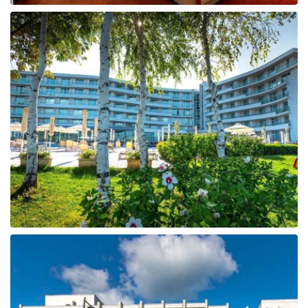
Tunisija
Albānija