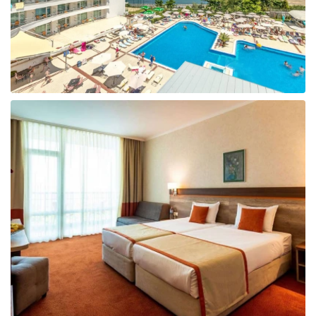
Taizeme
Turcija
Apvienotie Arābu Emirāti
Itālija
Kipra
Dominikānas Republika
Vjetnama
Tanzānija
Bulgārija
Melnkalne
Šrilanka