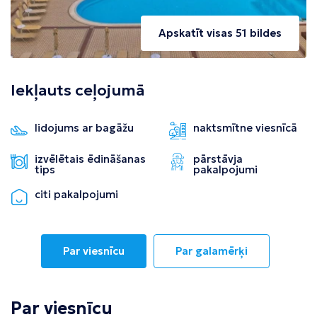
Apskatīt visas 51 bildes
Iekļauts ceļojumā
lidojums ar bagāžu
naktsmītne viesnīcā
izvēlētais ēdināšanas
pārstāvja
tips
pakalpojumi
citi pakalpojumi
Par viesnīcu
Par galamērķi
Par viesnīcu