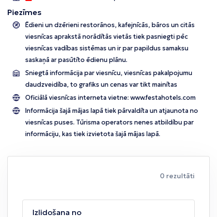
Piezīmes
Ēdieni un dzērieni restorānos, kafejnīcās, bāros un citās
viesnīcas aprakstā norādītās vietās tiek pasniegti pēc
viesnīcas vadības sistēmas un ir par papildus samaksu
saskaņā ar pasūtīto ēdienu plānu.
Sniegtā informācija par viesnīcu, viesnīcas pakalpojumu
daudzveidība, to grafiks un cenas var tikt mainītas
Oficiālā viesnīcas interneta vietne:
www.festahotels.com
Informācija šajā mājas lapā tiek pārvaldīta un atjaunota no
viesnīcas puses. Tūrisma operators nenes atbildību par
informāciju, kas tiek izvietota šajā mājas lapā.
0 rezultāti
Izlidošana no