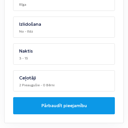
Rīga
Izlidošana
No - līdz
Naktis
3 - 15
Ceļotāji
2 Pieaugušie - 0 Bērni
Pārbaudīt pieejamību